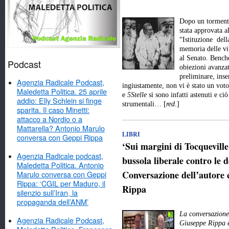
Dopo un tormenta
stata approvata a
“Istituzione dell
memoria delle vit
al Senato. Benché
Podcast
obiezioni avanzat
preliminare, inse
Agenzia Radicale Podcast,
ingiustamente, non vi è stato un vot
Maledetta Politica. 25 aprile
e
5Stelle
si sono infatti astenuti e ci
addio: Elly Schlein si finge
strumentali… [
red
.]
sparita. Il caso Minetti:
attacco a Nordio o a
Mattarella? Antonio Marulo
LIBRI
conversa con Geppi Rippa
‘Sui margini di Tocquevill
Agenzia Radicale podcast,
bussola liberale contro le d
Maledetta Politica. Antonio
Conversazione dell’autore 
Marulo conversa con Geppi
Rippa: ‘CGIL per Maduro, il
Rippa
silenzio sull’Iran, la
propaganda dell’ANM’
La conversazione 
Agenzia Radicale Podcast,
Giuseppe Rippa è