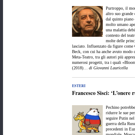
Purtroppo, il mo
altro suo grande 
dal quinto piano 
molto umano aper
una malattia debi
contesto del teat
molte delle princ
lasciato. Influenzato da figure come
Beck, con cui ha anche avuto modo d
Meta-Teatro, tra gli autori più appre
numerosi progetti, tra i quali «Bl
(2018)…
di Giovanni Lauricella
ESTERI
Francesco Sisci: ‘L’onere r
Pechino potrebbe 
ridurre le sue pe
seguire Putin nel
guerra della Russ
precedenti in Eur
mondiale. Mosca 