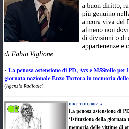
a buon diritto, r
più genuino nell
ancora viva del 
almeno non dovr
di divisioni o di
appartenenze e 
di Fabio Viglione
La penosa astensione di PD, Avs e M5Stelle per la
-
giornata nazionale Enzo Tortora in memoria delle v
(
Agenzia Radicale
)
DIRITTI E LIBERTA'
La penosa astensione di PD
‘Istituzione della giornata
memoria delle vittime di er