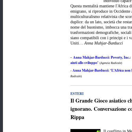
individuo capace 
Questa mentalità mantiene l'Africa d
emigrano, si riproduce in Occidente 
multiculturalismo relativista che scor
duplice: da un lato, società che resta
nome del buonismo, imbocca una trai
trasformazioni demografiche, sociali 
siano compatibili con i principi e i v
Uniti…
Anna Mahjar-Barducci
Anna Mahjar-Barducci: Poverty, Inc.: 
-
aiuti allo sviluppo’
(
Agenzia Radicale
)
Anna Mahjar-Barducci: ‘L’Africa non ha
-
Radicale
)
ESTERI
Il Grande Gioco asiatico 
ignorano. Conversazione co
Rippa
Il conflitto in M