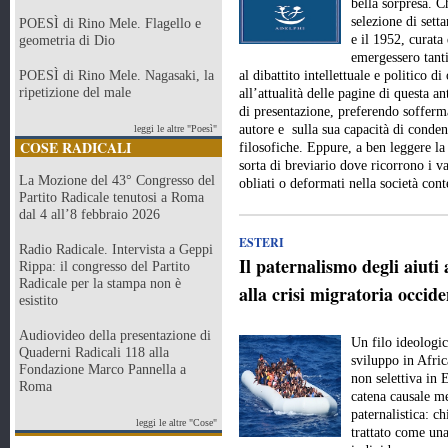
bella sorpresa. Ch
selezione di setta
POESÌ di Rino Mele. Flagello e
e il 1952, curat
geometria di Dio
emergessero tanti 
POESÌ di Rino Mele. Nagasaki, la
al dibattito intellettuale e politico 
ripetizione del male
all’attualità delle pagine di questa a
di presentazione, preferendo sofferma
autore e sulla sua capacità di conde
leggi le altre "Poesì"
COSE RADICALI
filosofiche. Eppure, a ben leggere la
sorta di breviario dove ricorrono i val
La Mozione del 43° Congresso del
obliati o deformati nella società c
Partito Radicale tenutosi a Roma
dal 4 all’8 febbraio 2026
ESTERI
Radio Radicale. Intervista a Geppi
Il paternalismo degli aiuti 
Rippa: il congresso del Partito
Radicale per la stampa non è
alla crisi migratoria occide
esistito
Audiovideo della presentazione di
Un filo ideologic
Quaderni Radicali 118 alla
sviluppo in Afric
Fondazione Marco Pannella a
non selettiva in 
Roma
catena causale me
paternalistica: c
leggi le altre "Cose"
trattato come una