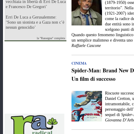
vecchiaia in libertà di Erri De Luca
(1879-1950) osse
e Francesco De Gregori’
territorio”. Nell
(1921-2007) iden
Erri De Luca a Gerusalemme:
come la radice de
‘Sono un sionista e a Gaza non c’è
due entità sono 
nessun genocidio’
scelgono punti di
Quando questo fenomeno linguistico e
la "Rassegna" completa
un semplice malinteso e diventa uno
Raffaele Cascone
CINEMA
Spider-Man: Brand New Day
Un film di successo
Riscuote success
Daniel Cretton, 
intramontabile, c
personaggio dell
sequel di
Spider
Giovanna D’Arbi