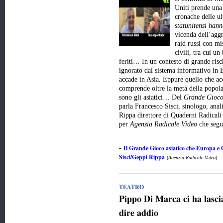
Uniti prende una 
cronache delle u
statunitensi hann
vicenda dell’aggr
raid russi con mis
civili, tra cui un
feriti… In un contesto di grande risc
ignorato dal sistema informativo in E
accade in Asia. Eppure quello che ac
comprende oltre la metà della popola
sono gli asiatici… Del
Grande Gioco
parla Francesco Sisci, sinologo, anali
Rippa direttore di Quaderni Radicali
per
Agenzia Radicale Video
che seg
Il Grande Gioco asiatico che Europa e
-
Sisci/Geppi Rippa
(
Agenzia Radicale Video
)
TEATRO
Pippo Di Marca ci ha lasci
dire addio