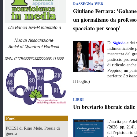
RASSEGNA WEB
Giuliano Ferrara: 'Gabanell
un giornalismo da professor
c/c Banca BPER intestato a
spacciato per scoop'
Nuova Associazione
Sigfrido
Di
e dei 
Amici di Quaderni Radicali.
indimenticabile p
mancanza del gran
IBAN: IT17R0538703225000001411556
pasticcio profes
di ridicolo anche
Peppino, un puri
perfetto:
La band
Il Foglio)
LIBRI
Un breviario liberale dalle
Poesì
L’uscita per Ade
(2026; pp. 214), 
POESÌ di Rino Mele. Poesia di
dall’epistolario 
guerra