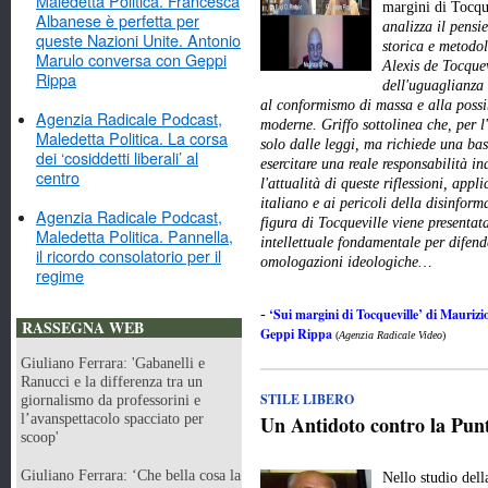
Maledetta Politica. Francesca
margini di Tocqu
Albanese è perfetta per
analizza il pensie
queste Nazioni Unite. Antonio
storica e metodo
Marulo conversa con Geppi
Alexis de Tocquev
Rippa
dell'uguaglianza 
al conformismo di massa e alla possi
Agenzia Radicale Podcast,
moderne. Griffo sottolinea che, per l
Maledetta Politica. La corsa
solo dalle leggi, ma richiede una ba
dei ‘cosiddetti liberali’ al
esercitare una reale responsabilità in
centro
l'attualità di queste riflessioni, app
italiano e ai pericoli della disinfor
Agenzia Radicale Podcast,
figura di Tocqueville viene presenta
Maledetta Politica. Pannella,
intellettuale fondamentale per difend
il ricordo consolatorio per il
omologazioni ideologiche…
regime
‘Sui margini di Tocqueville’ di Maurizio
-
RASSEGNA WEB
Geppi Rippa
(
Agenzia Radicale Video
)
Giuliano Ferrara: 'Gabanelli e
Ranucci e la differenza tra un
STILE LIBERO
giornalismo da professorini e
l’avanspettacolo spacciato per
Un Antidoto contro la Punt
scoop'
Giuliano Ferrara: ‘Che bella cosa la
Nello studio del