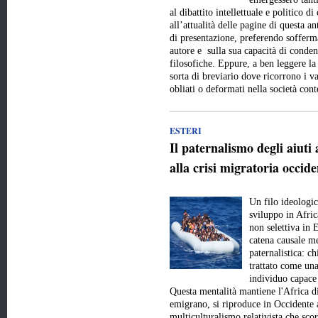
al dibattito intellettuale e politico 
all’attualità delle pagine di questa a
di presentazione, preferendo sofferma
autore e sulla sua capacità di conde
filosofiche. Eppure, a ben leggere la
sorta di breviario dove ricorrono i val
obliati o deformati nella società c
ESTERI
Il paternalismo degli aiuti 
alla crisi migratoria occide
Un filo ideologic
sviluppo in Afric
non selettiva in 
catena causale me
paternalistica: c
trattato come una
individuo capace 
Questa mentalità mantiene l'Africa d
emigrano, si riproduce in Occidente 
multiculturalismo relativista che scor