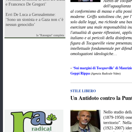
Alexis de Tocquev
e Francesco De Gregori’
dell'uguaglianza 
al conformismo di massa e alla possi
Erri De Luca a Gerusalemme:
moderne. Griffo sottolinea che, per l
‘Sono un sionista e a Gaza non c’è
solo dalle leggi, ma richiede una ba
nessun genocidio’
esercitare una reale responsabilità in
l'attualità di queste riflessioni, app
la "Rassegna" completa
italiano e ai pericoli della disinfor
figura di Tocqueville viene presenta
intellettuale fondamentale per difend
omologazioni ideologiche…
‘Sui margini di Tocqueville’ di Maurizio
-
Geppi Rippa
(
Agenzia Radicale Video
)
STILE LIBERO
Un Antidoto contro la Punt
Nello studio del
(1879-1950) osse
territorio”. Nell
(1921-2007) iden