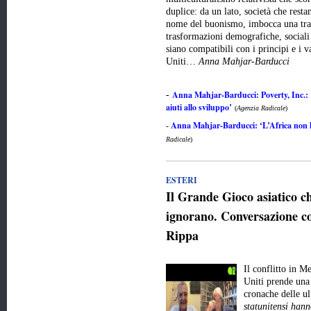
duplice: da un lato, società che resta
nome del buonismo, imbocca una trai
trasformazioni demografiche, sociali 
siano compatibili con i principi e i v
Uniti…
Anna Mahjar-Barducci
Anna Mahjar-Barducci: Poverty, Inc.: 
-
aiuti allo sviluppo’
(
Agenzia Radicale
)
Anna Mahjar-Barducci: ‘L’Africa non ha
-
Radicale
)
ESTERI
Il Grande Gioco asiatico 
ignorano. Conversazione co
Rippa
Il conflitto in M
Uniti prende una 
cronache delle u
statunitensi hann