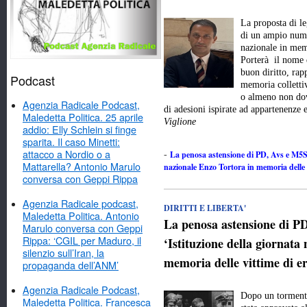
La proposta di l
di un ampio numer
nazionale in memo
Porterà il nome 
buon diritto, rap
Podcast
memoria colletti
o almeno non dov
Agenzia Radicale Podcast,
di adesioni ispirate ad appartenenze
Maledetta Politica. 25 aprile
Viglione
addio: Elly Schlein si finge
sparita. Il caso Minetti:
attacco a Nordio o a
La penosa astensione di PD, Avs e M5Stel
-
Mattarella? Antonio Marulo
nazionale Enzo Tortora in memoria delle v
conversa con Geppi Rippa
Agenzia Radicale podcast,
DIRITTI E LIBERTA'
Maledetta Politica. Antonio
La penosa astensione di PD
Marulo conversa con Geppi
Rippa: ‘CGIL per Maduro, il
‘Istituzione della giornata
silenzio sull’Iran, la
memoria delle vittime di er
propaganda dell’ANM’
Agenzia Radicale Podcast,
Dopo un tormenta
Maledetta Politica. Francesca