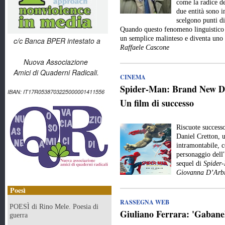
come la radice de
due entità sono 
scelgono punti di
Quando questo fenomeno linguistico e
un semplice malinteso e diventa uno
c/c Banca BPER intestato a
Raffaele Cascone
Nuova Associazione
Amici di Quaderni Radicali.
CINEMA
Spider-Man: Brand New Day
IBAN: IT17R0538703225000001411556
Un film di successo
Riscuote success
Daniel Cretton, 
intramontabile, c
personaggio dell
sequel di
Spider
Giovanna D’Arbi
Poesì
RASSEGNA WEB
POESÌ di Rino Mele. Poesia di
Giuliano Ferrara: 'Gabanell
guerra