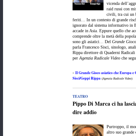
vicenda dell’aggr
raid russi con mis
civili, tra cui un
feriti… In un contesto di grande risc
ignorato dal sistema informativo in E
accade in Asia. Eppure quello che ac
comprende oltre la metà della popola
sono gli asiatici… Del
Grande Gioco
parla Francesco Sisci, sinologo, anali
Rippa direttore di Quaderni Radicali
per
Agenzia Radicale Video
che seg
Il Grande Gioco asiatico che Europa e
-
Sisci/Geppi Rippa
(
Agenzia Radicale Video
)
TEATRO
Pippo Di Marca ci ha lasci
dire addio
Purtroppo, il mo
altro suo grande 