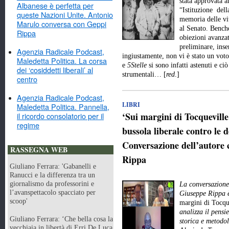
stata approvata a
Albanese è perfetta per
“Istituzione dell
queste Nazioni Unite. Antonio
memoria delle vit
Marulo conversa con Geppi
al Senato. Benché
Rippa
obiezioni avanzat
preliminare, inse
Agenzia Radicale Podcast,
ingiustamente, non vi è stato un vot
Maledetta Politica. La corsa
e
5Stelle
si sono infatti astenuti e ci
dei ‘cosiddetti liberali’ al
strumentali… [
red
.]
centro
Agenzia Radicale Podcast,
LIBRI
Maledetta Politica. Pannella,
‘Sui margini di Tocquevill
il ricordo consolatorio per il
regime
bussola liberale contro le d
Conversazione dell’autore 
RASSEGNA WEB
Rippa
Giuliano Ferrara: 'Gabanelli e
Ranucci e la differenza tra un
giornalismo da professorini e
La conversazione 
l’avanspettacolo spacciato per
Giuseppe Rippa è
scoop'
margini di Tocqu
analizza il pensie
Giuliano Ferrara: ‘Che bella cosa la
storica e metodo
vecchiaia in libertà di Erri De Luca