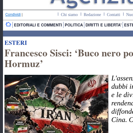
Condividi
|
Chi siamo
Redazione
Contatti
Nuo
EDITORIALI E COMMENTI
POLITICA
DIRITTI E LIBERTA'
EST
ESTERI
Francesco Sisci: ‘Buco nero pol
Hormuz’
L'assen
dubbi i
e le di
rendend
diffond
Cina. 