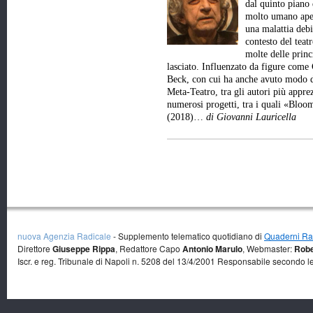
dal quinto piano 
molto umano aper
una malattia debi
contesto del teat
molte delle princ
lasciato. Influenzato da figure come
Beck, con cui ha anche avuto modo d
Meta-Teatro, tra gli autori più appre
numerosi progetti, tra i quali «Bl
(2018)…
di Giovanni Lauricella
nuova Agenzia Radicale
- Supplemento telematico quotidiano di
Quaderni Rad
Direttore
Giuseppe Rippa
, Redattore Capo
Antonio Marulo
, Webmaster:
Robe
Iscr. e reg. Tribunale di Napoli n. 5208 del 13/4/2001 Responsabile secondo l