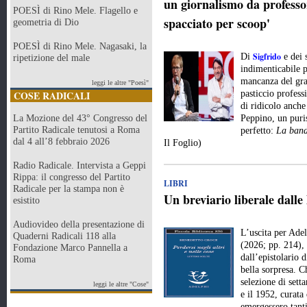
un giornalismo da professor
POESÌ di Rino Mele. Flagello e
spacciato per scoop'
geometria di Dio
POESÌ di Rino Mele. Nagasaki, la
Sigfrido
Di
e dei 
ripetizione del male
indimenticabile p
mancanza del gran
leggi le altre "Poesì"
COSE RADICALI
pasticcio profes
di ridicolo anche
La Mozione del 43° Congresso del
Peppino, un puri
Partito Radicale tenutosi a Roma
perfetto:
La band
dal 4 all’8 febbraio 2026
Il Foglio)
Radio Radicale. Intervista a Geppi
Rippa: il congresso del Partito
LIBRI
Radicale per la stampa non è
Un breviario liberale dalle
esistito
Audiovideo della presentazione di
L’uscita per Ade
Quaderni Radicali 118 alla
(2026; pp. 214), 
Fondazione Marco Pannella a
dall’epistolario 
Roma
bella sorpresa. Ch
selezione di setta
leggi le altre "Cose"
e il 1952, curat
emergessero tanti 