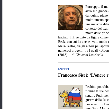
Purtroppo, il mo
altro suo grande 
dal quinto piano 
molto umano aper
una malattia debi
contesto del teat
molte delle princ
lasciato. Influenzato da figure come
Beck, con cui ha anche avuto modo d
Meta-Teatro, tra gli autori più appre
numerosi progetti, tra i quali «Bl
(2018)…
di Giovanni Lauricella
ESTERI
Francesco Sisci: ‘L’onere r
Pechino potrebbe 
ridurre le sue pe
seguire Putin nel
guerra della Russ
precedenti in Eur
mondiale. Mosca 