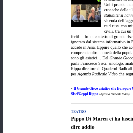
Uniti prende una 
cronache delle u
statunitensi hann
vicenda dell’aggr
raid russi con mis
civili, tra cui un
feriti… In un contesto di grande risc
ignorato dal sistema informativo in E
accade in Asia. Eppure quello che ac
comprende oltre la metà della popola
sono gli asiatici… Del
Grande Gioco
parla Francesco Sisci, sinologo, anali
Rippa direttore di Quaderni Radicali
per
Agenzia Radicale Video
che seg
Il Grande Gioco asiatico che Europa e
-
Sisci/Geppi Rippa
(
Agenzia Radicale Video
)
TEATRO
Pippo Di Marca ci ha lasci
dire addio