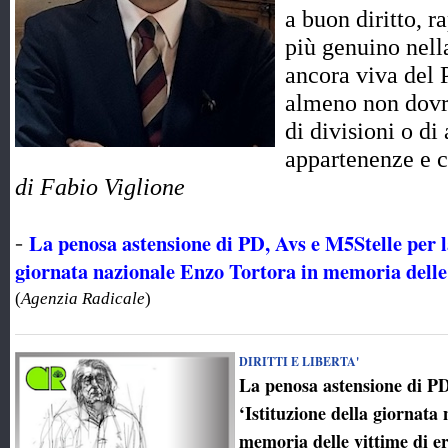
a buon diritto, r
più genuino nell
ancora viva del 
almeno non dovr
di divisioni o di
appartenenze e 
di Fabio Viglione
La penosa astensione di PD, Avs e M5Stelle per la
-
giornata nazionale Enzo Tortora in memoria delle v
(
Agenzia Radicale
)
DIRITTI E LIBERTA'
La penosa astensione di PD
‘Istituzione della giornata
memoria delle vittime di er