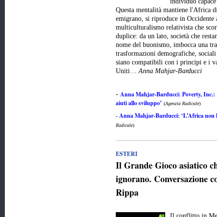
individuo capace 
Questa mentalità mantiene l'Africa d
emigrano, si riproduce in Occidente 
multiculturalismo relativista che scor
duplice: da un lato, società che resta
nome del buonismo, imbocca una trai
trasformazioni demografiche, sociali 
siano compatibili con i principi e i v
Uniti…
Anna Mahjar-Barducci
Anna Mahjar-Barducci: Poverty, Inc.: 
-
aiuti allo sviluppo’
(
Agenzia Radicale
)
Anna Mahjar-Barducci: ‘L’Africa non ha
-
Radicale
)
ESTERI
Il Grande Gioco asiatico 
ignorano. Conversazione co
Rippa
Il conflitto in M