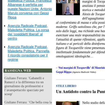
Maledetta Politica. Francesca
margini di Tocqu
Albanese è perfetta per
analizza il pensie
queste Nazioni Unite. Antonio
storica e metodo
Marulo conversa con Geppi
Alexis de Tocquev
Rippa
dell'uguaglianza 
al conformismo di massa e alla possi
Agenzia Radicale Podcast,
moderne. Griffo sottolinea che, per l
Maledetta Politica. La corsa
solo dalle leggi, ma richiede una ba
dei ‘cosiddetti liberali’ al
esercitare una reale responsabilità in
centro
l'attualità di queste riflessioni, app
italiano e ai pericoli della disinfor
Agenzia Radicale Podcast,
figura di Tocqueville viene presenta
Maledetta Politica. Pannella,
intellettuale fondamentale per difend
il ricordo consolatorio per il
omologazioni ideologiche…
regime
‘Sui margini di Tocqueville’ di Maurizio
-
RASSEGNA WEB
Geppi Rippa
(
Agenzia Radicale Video
)
Giuliano Ferrara: 'Gabanelli e
Ranucci e la differenza tra un
STILE LIBERO
giornalismo da professorini e
l’avanspettacolo spacciato per
Un Antidoto contro la Punt
scoop'
Giuliano Ferrara: ‘Che bella cosa la
Nello studio del