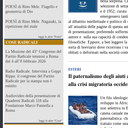
bella sorpresa. Ch
selezione di setta
POESÌ di Rino Mele. Flagello e
e il 1952, curat
geometria di Dio
emergessero tanti 
POESÌ di Rino Mele. Nagasaki, la
al dibattito intellettuale e politico 
ripetizione del male
all’attualità delle pagine di questa a
di presentazione, preferendo sofferma
autore e sulla sua capacità di conde
leggi le altre "Poesì"
COSE RADICALI
filosofiche. Eppure, a ben leggere la
sorta di breviario dove ricorrono i val
La Mozione del 43° Congresso del
obliati o deformati nella società c
Partito Radicale tenutosi a Roma
dal 4 all’8 febbraio 2026
ESTERI
Radio Radicale. Intervista a Geppi
Il paternalismo degli aiuti 
Rippa: il congresso del Partito
Radicale per la stampa non è
alla crisi migratoria occide
esistito
Audiovideo della presentazione di
Un filo ideologic
Quaderni Radicali 118 alla
sviluppo in Afric
Fondazione Marco Pannella a
non selettiva in 
Roma
catena causale me
paternalistica: c
leggi le altre "Cose"
trattato come una