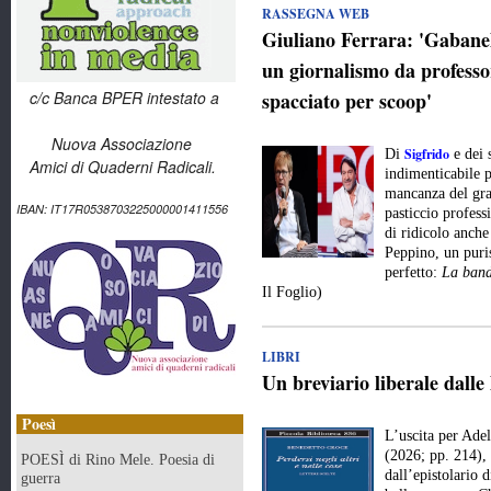
RASSEGNA WEB
Giuliano Ferrara: 'Gabanell
un giornalismo da professor
c/c Banca BPER intestato a
spacciato per scoop'
Nuova Associazione
Sigfrido
Di
e dei 
Amici di Quaderni Radicali.
indimenticabile p
mancanza del gran
IBAN: IT17R0538703225000001411556
pasticcio profes
di ridicolo anche
Peppino, un puri
perfetto:
La band
Il Foglio)
LIBRI
Un breviario liberale dalle
Poesì
L’uscita per Ade
(2026; pp. 214), 
POESÌ di Rino Mele. Poesia di
dall’epistolario 
guerra