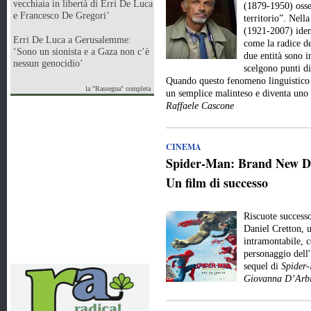
vecchiaia in libertà di Erri De Luca
(1879-1950) osse
e Francesco De Gregori’
territorio”. Nell
(1921-2007) iden
Erri De Luca a Gerusalemme:
come la radice de
‘Sono un sionista e a Gaza non c’è
due entità sono 
nessun genocidio’
scelgono punti di
Quando questo fenomeno linguistico e
la "Rassegna" completa
un semplice malinteso e diventa uno
Raffaele Cascone
CINEMA
Spider-Man: Brand New Day
Un film di successo
Riscuote success
Daniel Cretton, 
intramontabile, c
personaggio dell
sequel di
Spider
Giovanna D’Arbi