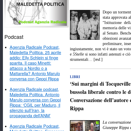
Dopo un tormenta
stata approvata a
“Istituzione dell
memoria delle vit
al Senato. Benché
Podcast
obiezioni avanzat
preliminare, inse
Agenzia Radicale Podcast,
ingiustamente, non vi è stato un vot
Maledetta Politica. 25 aprile
e
5Stelle
si sono infatti astenuti e ci
addio: Elly Schlein si finge
strumentali… [
red
.]
sparita. Il caso Minetti:
attacco a Nordio o a
Mattarella? Antonio Marulo
LIBRI
conversa con Geppi Rippa
‘Sui margini di Tocquevill
Agenzia Radicale podcast,
bussola liberale contro le d
Maledetta Politica. Antonio
Conversazione dell’autore 
Marulo conversa con Geppi
Rippa: ‘CGIL per Maduro, il
Rippa
silenzio sull’Iran, la
propaganda dell’ANM’
La conversazione 
Agenzia Radicale Podcast,
Giuseppe Rippa è