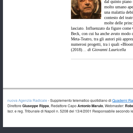
dal quinto piano 
molto umano aper
una malattia debi
contesto del teat
molte delle princ
lasciato. Influenzato da figure come
Beck, con cui ha anche avuto modo d
Meta-Teatro, tra gli autori più appre
numerosi progetti, tra i quali «Bl
(2018)…
di Giovanni Lauricella
nuova Agenzia Radicale
- Supplemento telematico quotidiano di
Quaderni Rad
Direttore
Giuseppe Rippa
, Redattore Capo
Antonio Marulo
, Webmaster:
Robe
Iscr. e reg. Tribunale di Napoli n. 5208 del 13/4/2001 Responsabile secondo l