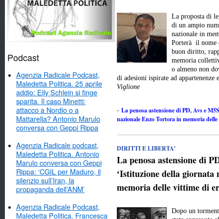
La proposta di l
di un ampio numer
nazionale in memo
Porterà il nome 
buon diritto, rap
Podcast
memoria colletti
o almeno non dov
Agenzia Radicale Podcast,
di adesioni ispirate ad appartenenze
Maledetta Politica. 25 aprile
Viglione
addio: Elly Schlein si finge
sparita. Il caso Minetti:
attacco a Nordio o a
La penosa astensione di PD, Avs e M5Stel
-
Mattarella? Antonio Marulo
nazionale Enzo Tortora in memoria delle v
conversa con Geppi Rippa
Agenzia Radicale podcast,
DIRITTI E LIBERTA'
Maledetta Politica. Antonio
La penosa astensione di PD
Marulo conversa con Geppi
Rippa: ‘CGIL per Maduro, il
‘Istituzione della giornata
silenzio sull’Iran, la
memoria delle vittime di er
propaganda dell’ANM’
Agenzia Radicale Podcast,
Dopo un tormenta
Maledetta Politica. Francesca