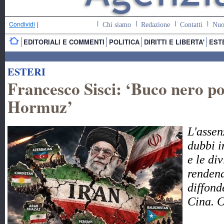
Condividi
|
Chi siamo
Redazione
Contatti
Nuo
EDITORIALI E COMMENTI
POLITICA
DIRITTI E LIBERTA'
EST
ESTERI
Francesco Sisci: ‘Buco nero pol
Hormuz’
L'assen
dubbi i
e le di
rendend
diffond
Cina. 