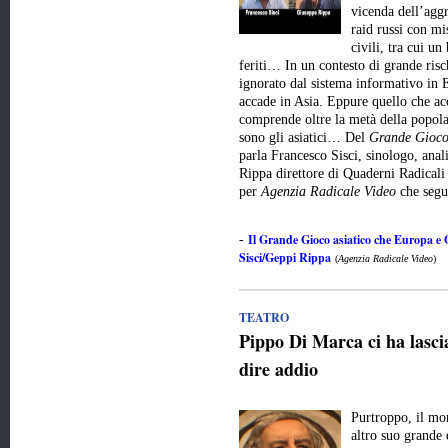
vicenda dell’aggr
raid russi con mis
civili, tra cui un
feriti… In un contesto di grande risc
ignorato dal sistema informativo in E
accade in Asia. Eppure quello che ac
comprende oltre la metà della popola
sono gli asiatici… Del
Grande Gioco
parla Francesco Sisci, sinologo, anali
Rippa direttore di Quaderni Radicali
per
Agenzia Radicale Video
che seg
Il Grande Gioco asiatico che Europa e
-
Sisci/Geppi Rippa
(
Agenzia Radicale Video
)
TEATRO
Pippo Di Marca ci ha lasci
dire addio
Purtroppo, il mo
altro suo grande 