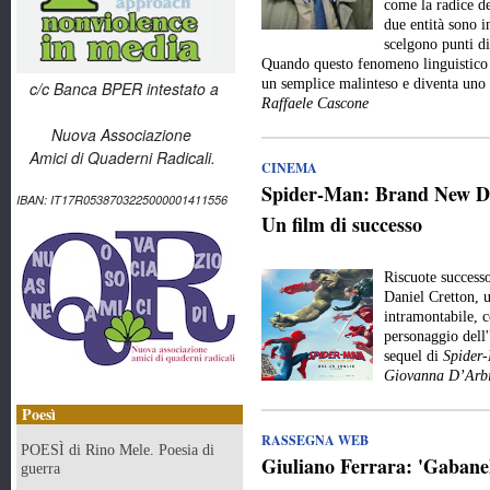
come la radice de
due entità sono 
scelgono punti di
Quando questo fenomeno linguistico e
un semplice malinteso e diventa uno
c/c Banca BPER intestato a
Raffaele Cascone
Nuova Associazione
Amici di Quaderni Radicali.
CINEMA
Spider-Man: Brand New Day
IBAN: IT17R0538703225000001411556
Un film di successo
Riscuote success
Daniel Cretton, 
intramontabile, c
personaggio dell
sequel di
Spider
Giovanna D’Arbi
Poesì
RASSEGNA WEB
POESÌ di Rino Mele. Poesia di
Giuliano Ferrara: 'Gabanell
guerra