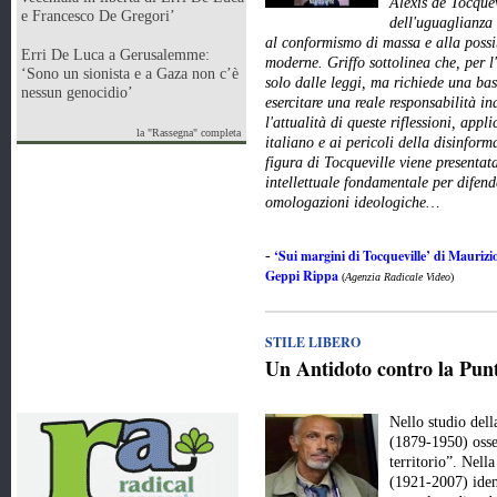
Alexis de Tocquev
e Francesco De Gregori’
dell'uguaglianza 
al conformismo di massa e alla possi
Erri De Luca a Gerusalemme:
moderne. Griffo sottolinea che, per l
‘Sono un sionista e a Gaza non c’è
solo dalle leggi, ma richiede una ba
nessun genocidio’
esercitare una reale responsabilità in
l'attualità di queste riflessioni, app
la "Rassegna" completa
italiano e ai pericoli della disinfor
figura di Tocqueville viene presenta
intellettuale fondamentale per difend
omologazioni ideologiche…
‘Sui margini di Tocqueville’ di Maurizio
-
Geppi Rippa
(
Agenzia Radicale Video
)
STILE LIBERO
Un Antidoto contro la Punt
Nello studio del
(1879-1950) osse
territorio”. Nell
(1921-2007) iden