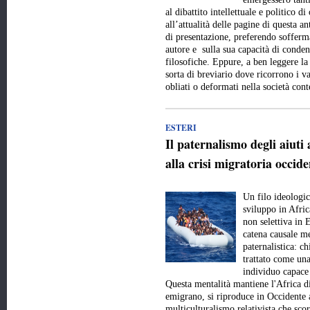
al dibattito intellettuale e politico 
all’attualità delle pagine di questa a
di presentazione, preferendo sofferma
autore e sulla sua capacità di conde
filosofiche. Eppure, a ben leggere la
sorta di breviario dove ricorrono i val
obliati o deformati nella società c
ESTERI
Il paternalismo degli aiuti 
alla crisi migratoria occide
Un filo ideologic
sviluppo in Afric
non selettiva in 
catena causale me
paternalistica: c
trattato come una
individuo capace 
Questa mentalità mantiene l'Africa d
emigrano, si riproduce in Occidente 
multiculturalismo relativista che scor