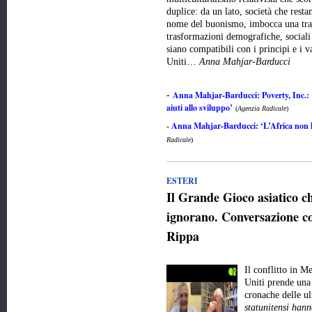
duplice: da un lato, società che resta
nome del buonismo, imbocca una trai
trasformazioni demografiche, sociali 
siano compatibili con i principi e i v
Uniti…
Anna Mahjar-Barducci
Anna Mahjar-Barducci: Poverty, Inc.: 
-
aiuti allo sviluppo’
(
Agenzia Radicale
)
Anna Mahjar-Barducci: ‘L’Africa non ha
-
Radicale
)
ESTERI
Il Grande Gioco asiatico 
ignorano. Conversazione co
Rippa
Il conflitto in M
Uniti prende una 
cronache delle u
statunitensi hann