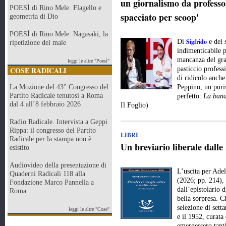
un giornalismo da professor
POESÌ di Rino Mele. Flagello e
spacciato per scoop'
geometria di Dio
POESÌ di Rino Mele. Nagasaki, la
Sigfrido
Di
e dei 
ripetizione del male
indimenticabile p
mancanza del gran
leggi le altre "Poesì"
COSE RADICALI
pasticcio profes
di ridicolo anche
La Mozione del 43° Congresso del
Peppino, un puri
Partito Radicale tenutosi a Roma
perfetto:
La band
dal 4 all’8 febbraio 2026
Il Foglio)
Radio Radicale. Intervista a Geppi
Rippa: il congresso del Partito
LIBRI
Radicale per la stampa non è
Un breviario liberale dalle
esistito
Audiovideo della presentazione di
L’uscita per Ade
Quaderni Radicali 118 alla
(2026; pp. 214), 
Fondazione Marco Pannella a
dall’epistolario 
Roma
bella sorpresa. Ch
selezione di setta
leggi le altre "Cose"
e il 1952, curat
emergessero tanti 