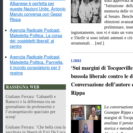
stata approvata a
Albanese è perfetta per
“Istituzione dell
queste Nazioni Unite. Antonio
memoria delle vit
Marulo conversa con Geppi
al Senato. Benché
Rippa
obiezioni avanzat
preliminare, inse
Agenzia Radicale Podcast,
ingiustamente, non vi è stato un vot
Maledetta Politica. La corsa
e
5Stelle
si sono infatti astenuti e ci
dei ‘cosiddetti liberali’ al
strumentali… [
red
.]
centro
Agenzia Radicale Podcast,
LIBRI
Maledetta Politica. Pannella,
‘Sui margini di Tocquevill
il ricordo consolatorio per il
regime
bussola liberale contro le d
Conversazione dell’autore 
RASSEGNA WEB
Rippa
Giuliano Ferrara: 'Gabanelli e
Ranucci e la differenza tra un
giornalismo da professorini e
La conversazione 
l’avanspettacolo spacciato per
Giuseppe Rippa è
scoop'
margini di Tocqu
analizza il pensie
Giuliano Ferrara: ‘Che bella cosa la
storica e metodo
vecchiaia in libertà di Erri De Luca