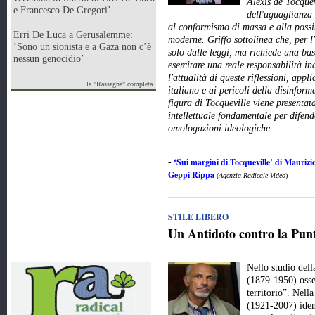
Alexis de Tocquev
e Francesco De Gregori’
dell'uguaglianza 
al conformismo di massa e alla possi
Erri De Luca a Gerusalemme:
moderne. Griffo sottolinea che, per l
‘Sono un sionista e a Gaza non c’è
solo dalle leggi, ma richiede una ba
nessun genocidio’
esercitare una reale responsabilità in
l'attualità di queste riflessioni, app
la "Rassegna" completa
italiano e ai pericoli della disinfor
figura di Tocqueville viene presenta
intellettuale fondamentale per difend
omologazioni ideologiche…
‘Sui margini di Tocqueville’ di Maurizio
-
Geppi Rippa
(
Agenzia Radicale Video
)
STILE LIBERO
Un Antidoto contro la Punt
Nello studio del
(1879-1950) osse
territorio”. Nell
(1921-2007) iden