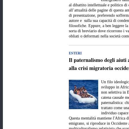
al dibattito intellettuale e politico 
all’attualità delle pagine di questa a
di presentazione, preferendo sofferma
autore e sulla sua capacità di conde
filosofiche. Eppure, a ben leggere la
sorta di breviario dove ricorrono i val
obliati o deformati nella società c
ESTERI
Il paternalismo degli aiuti 
alla crisi migratoria occide
Un filo ideologic
sviluppo in Afric
non selettiva in 
catena causale me
paternalistica: c
trattato come una
individuo capace 
Questa mentalità mantiene l'Africa d
emigrano, si riproduce in Occidente 
multiculturalismo relativista che scor