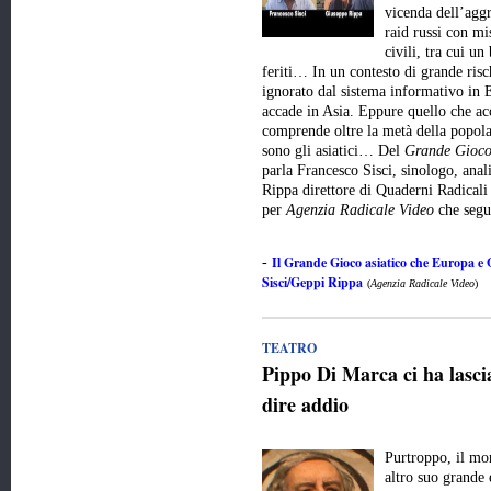
vicenda dell’aggr
raid russi con mis
civili, tra cui un
feriti… In un contesto di grande risc
ignorato dal sistema informativo in E
accade in Asia. Eppure quello che ac
comprende oltre la metà della popola
sono gli asiatici… Del
Grande Gioco
parla Francesco Sisci, sinologo, anali
Rippa direttore di Quaderni Radicali
per
Agenzia Radicale Video
che seg
Il Grande Gioco asiatico che Europa e
-
Sisci/Geppi Rippa
(
Agenzia Radicale Video
)
TEATRO
Pippo Di Marca ci ha lasci
dire addio
Purtroppo, il mo
altro suo grande 