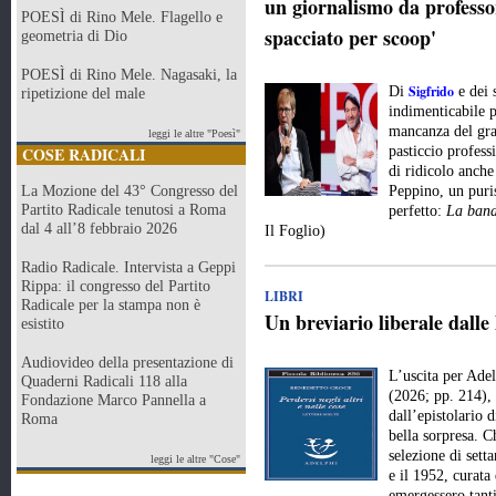
un giornalismo da professor
POESÌ di Rino Mele. Flagello e
spacciato per scoop'
geometria di Dio
POESÌ di Rino Mele. Nagasaki, la
Sigfrido
Di
e dei 
ripetizione del male
indimenticabile p
mancanza del gran
leggi le altre "Poesì"
COSE RADICALI
pasticcio profes
di ridicolo anche
La Mozione del 43° Congresso del
Peppino, un puri
Partito Radicale tenutosi a Roma
perfetto:
La band
dal 4 all’8 febbraio 2026
Il Foglio)
Radio Radicale. Intervista a Geppi
Rippa: il congresso del Partito
LIBRI
Radicale per la stampa non è
Un breviario liberale dalle
esistito
Audiovideo della presentazione di
L’uscita per Ade
Quaderni Radicali 118 alla
(2026; pp. 214), 
Fondazione Marco Pannella a
dall’epistolario 
Roma
bella sorpresa. Ch
selezione di setta
leggi le altre "Cose"
e il 1952, curat
emergessero tanti 