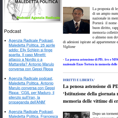
La proposta di l
di un ampio numer
nazionale in memo
Porterà il nome 
buon diritto, rap
Podcast
memoria colletti
o almeno non dov
Agenzia Radicale Podcast,
di adesioni ispirate ad appartenenze
Maledetta Politica. 25 aprile
Viglione
addio: Elly Schlein si finge
sparita. Il caso Minetti:
attacco a Nordio o a
La penosa astensione di PD, Avs e M5Stel
-
Mattarella? Antonio Marulo
nazionale Enzo Tortora in memoria delle v
conversa con Geppi Rippa
Agenzia Radicale podcast,
DIRITTI E LIBERTA'
Maledetta Politica. Antonio
La penosa astensione di PD
Marulo conversa con Geppi
Rippa: ‘CGIL per Maduro, il
‘Istituzione della giornata
silenzio sull’Iran, la
memoria delle vittime di er
propaganda dell’ANM’
Agenzia Radicale Podcast,
Dopo un tormenta
Maledetta Politica. Francesca