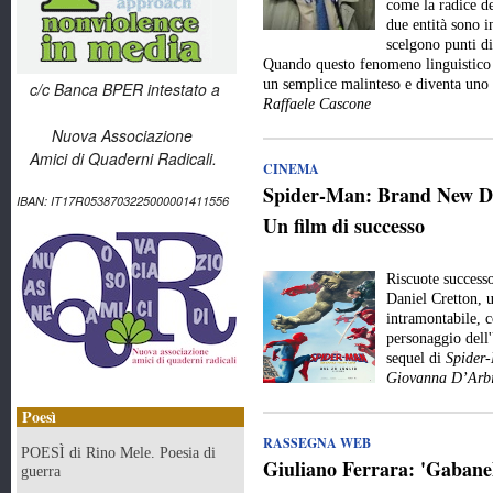
come la radice de
due entità sono 
scelgono punti di
Quando questo fenomeno linguistico e
un semplice malinteso e diventa uno
c/c Banca BPER intestato a
Raffaele Cascone
Nuova Associazione
Amici di Quaderni Radicali.
CINEMA
Spider-Man: Brand New Day
IBAN: IT17R0538703225000001411556
Un film di successo
Riscuote success
Daniel Cretton, 
intramontabile, c
personaggio dell
sequel di
Spider
Giovanna D’Arbi
Poesì
RASSEGNA WEB
POESÌ di Rino Mele. Poesia di
Giuliano Ferrara: 'Gabanell
guerra