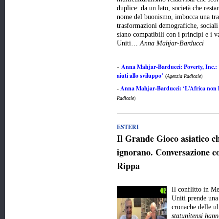
duplice: da un lato, società che resta
nome del buonismo, imbocca una trai
trasformazioni demografiche, sociali 
siano compatibili con i principi e i v
Uniti…
Anna Mahjar-Barducci
Anna Mahjar-Barducci: Poverty, Inc.: 
-
aiuti allo sviluppo’
(
Agenzia Radicale
)
Anna Mahjar-Barducci: ‘L’Africa non ha
-
Radicale
)
ESTERI
Il Grande Gioco asiatico 
ignorano. Conversazione co
Rippa
Il conflitto in M
Uniti prende una 
cronache delle u
statunitensi hann