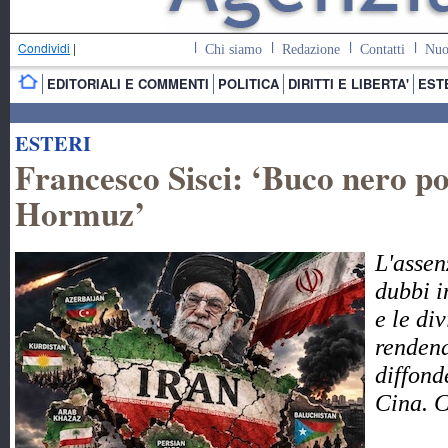
Condividi
|
Chi siamo
Redazione
Contatti
Nuo
EDITORIALI E COMMENTI
POLITICA
DIRITTI E LIBERTA'
EST
ESTERI
Francesco Sisci: ‘Buco nero pol
Hormuz’
L'assen
dubbi i
e le di
rendend
diffond
Cina. 