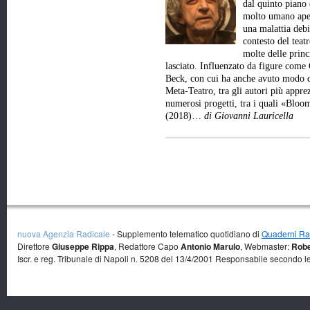
dal quinto piano 
molto umano aper
una malattia debi
contesto del teat
molte delle princ
lasciato. Influenzato da figure come
Beck, con cui ha anche avuto modo d
Meta-Teatro, tra gli autori più appre
numerosi progetti, tra i quali «Bl
(2018)…
di Giovanni Lauricella
nuova Agenzia Radicale
- Supplemento telematico quotidiano di
Quaderni Rad
Direttore
Giuseppe Rippa
, Redattore Capo
Antonio Marulo
, Webmaster:
Robe
Iscr. e reg. Tribunale di Napoli n. 5208 del 13/4/2001 Responsabile secondo l