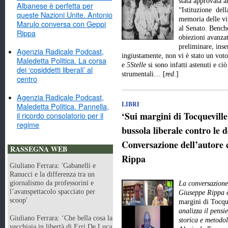
stata approvata a
Albanese è perfetta per
“Istituzione dell
queste Nazioni Unite. Antonio
memoria delle vit
Marulo conversa con Geppi
al Senato. Benché
Rippa
obiezioni avanzat
preliminare, inse
Agenzia Radicale Podcast,
ingiustamente, non vi è stato un vot
Maledetta Politica. La corsa
e
5Stelle
si sono infatti astenuti e ci
dei ‘cosiddetti liberali’ al
strumentali… [
red
.]
centro
Agenzia Radicale Podcast,
LIBRI
Maledetta Politica. Pannella,
‘Sui margini di Tocquevill
il ricordo consolatorio per il
regime
bussola liberale contro le d
Conversazione dell’autore 
RASSEGNA WEB
Rippa
Giuliano Ferrara: 'Gabanelli e
Ranucci e la differenza tra un
giornalismo da professorini e
La conversazione 
l’avanspettacolo spacciato per
Giuseppe Rippa è
scoop'
margini di Tocqu
analizza il pensie
Giuliano Ferrara: ‘Che bella cosa la
storica e metodo
vecchiaia in libertà di Erri De Luca