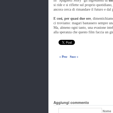
In "Spaghetti Story" gli ingredienti di
un
si ride e si riflette sul proprio quotidian
ancora cerca di rimandare il futuro e da
E così, per quasi due ore
, dimentichiamo
ci troviamo: magari bastassero sempre una
Ma, almeno ogni tanto, una evasione inte
alla speranza che questo film faccia un gir
< Prec
Succ >
Aggiungi commento
Nome