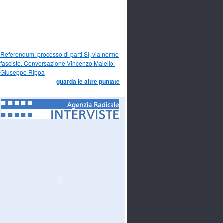
Referendum: processo di parti SI, via norme
fasciste. Conversazione Vincenzo Maiello-
Giuseppe Rippa
guarda le altre puntate