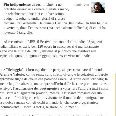
Paolo Izzo
Più indipendente di così
, il cinema non
potrebbe essere: una camera digitale a mano,
un teleobiettivo, due luci e un bassissimo
budget. E soltanto undici giorni di riprese
romane, tra Garbatella, Balduina e Casilina. Risultato? Un film bello e
divertente, dove l'entusiasmo (ma anche alcune difficoltà) di chi ci ha
lavorato è tangibile.
Al recentissimo RIFF, il Festival romano del film indie, "Spaghetti
dia italiana e, tra le ben 120 opere in concorso, si è meritatamente
segno che la giuria del RIFF, insieme al pubblico che assisteva alla
uspica che questo lungometraggio possa essere visto nelle sale
io e "Scheggia"
, i loro espedienti e peripezie per rimandare il "mondo
erena e Valerio
, con le serate sullo stretto divano e le colazioni di parole
 improvvise fughe da quella che potrebbe essere LA storia della loro vita;
la
lmente la più realizzata, ma sempre sull'orlo delle lacrime per la mancanza
levisivo";
l'aspirazione del protagonista
a voler fare l'attore a tutti i costi,
 riuscire a quagliare un provino, mentre la ruspante romanità del suo
enuina e di farli litigare; e improvvisamente il mondo dell'immigrazione
 e dolce ragazza con gli occhi a mandorla, che sconvolge, riunisce,
le commovente… Ecco la storia, le storie, più o meno.