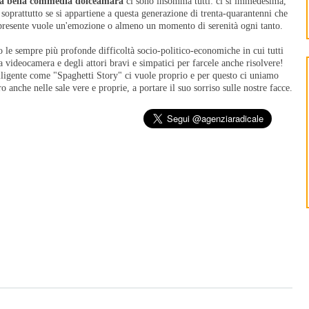
a bella commedia dolceamara
ci sono insomma tutti: ci si immedesima,
o, soprattutto se si appartiene a questa generazione di trenta-quarantenni che
l presente vuole un'emozione o almeno un momento di serenità ogni tanto.
 le sempre più profonde difficoltà socio-politico-economiche in cui tutti
 videocamera e degli attori bravi e simpatici per farcele anche risolvere!
lligente come "Spaghetti Story" ci vuole proprio e per questo ci uniamo
o anche nelle sale vere e proprie, a portare il suo sorriso sulle nostre facce.