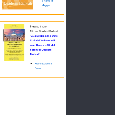
a Roma l'8
Maggio
è uscito il libro
Edizioni Quaderni Radicali
‘La giustizia nello Stato
Città del Vaticano e il
caso Becciu - Atti del
Forum di Quaderni
Radicali’
Presentazione a
Roma