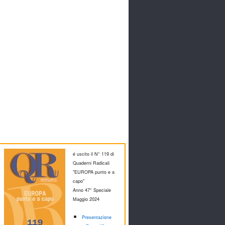
é uscito il N° 119 di
Quaderni Radicali
"EUROPA punto e a
capo"
Anno 47° Speciale
M
aggio 2024
Presentazione