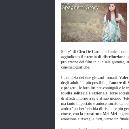
Story" di
Ciro De Caro
era l'unica comme
aggiudicato il
premio di distribuzione
: 
proiezione del film in due sale gremite, a
cinematografiche.
L'amicizia dei due giovani romani,
Valer
degli adulti" il più possibile;
l'amore di S
e progetti, le loro liti pre-coniugali e le
sorella solitaria e razionale
, forse socia
di affetti intorno a sé e al suo mondo "te
ma tanto impostato e autocensurato da non
amico "pusher" rischia di risultare più g
cinese, con
la prostituta Mei Mei
ingenua
emoziona e risveglia tutti, verso un fina