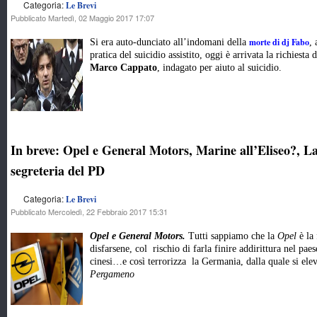
Categoria:
Le Brevi
Pubblicato Martedì, 02 Maggio 2017 17:07
morte di dj Fabo
Si era auto-dunciato all’indomani della
,
pratica del suicidio assistito, oggi è arrivata la richiest
Marco Cappato
, indagato per aiuto al suicidio.
In breve: Opel e General Motors, Marine all’Eliseo?, L
segreteria del PD
Categoria:
Le Brevi
Pubblicato Mercoledì, 22 Febbraio 2017 15:31
Opel e General Motors.
Tutti sappiamo che la
Opel
è la 
disfarsene, col rischio di farla finire addirittura nel pae
cinesi…e così terrorizza la Germania, dalla quale si el
Pergameno