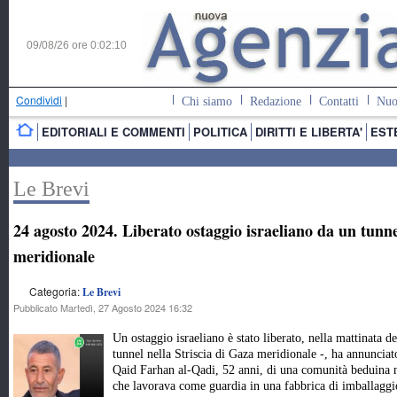
09/08/26 ore
0:02:11
Condividi
|
Chi siamo
Redazione
Contatti
Nuo
EDITORIALI E COMMENTI
POLITICA
DIRITTI E LIBERTA'
EST
Le Brevi
24 agosto 2024. Liberato ostaggio israeliano da un tunne
meridionale
Categoria:
Le Brevi
Pubblicato Martedì, 27 Agosto 2024 16:32
Un ostaggio israeliano è stato liberato, nella mattinata d
tunnel nella Striscia di Gaza meridionale -, ha annunciato
Qaid Farhan al-Qadi, 52 anni, di una comunità beduina ne
che lavorava come guardia in una fabbrica di imballaggi