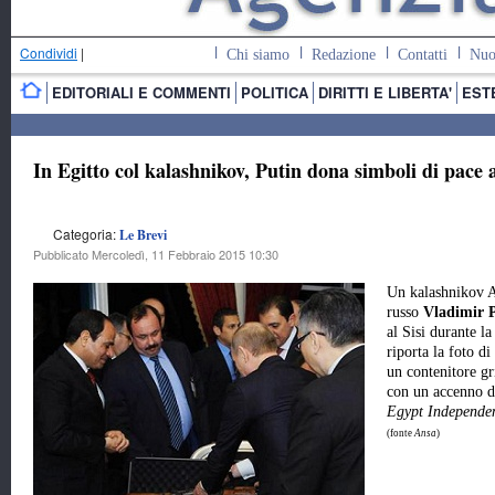
Condividi
|
Chi siamo
Redazione
Contatti
Nuo
EDITORIALI E COMMENTI
POLITICA
DIRITTI E LIBERTA'
EST
In Egitto col kalashnikov, Putin dona simboli di pace a
Categoria:
Le Brevi
Pubblicato Mercoledì, 11 Febbraio 2015 10:30
Un kalashnikov A
russo
Vladimir 
al Sisi durante la
riporta la foto di
un contenitore gri
con un accenno di
Egypt Independe
(fonte
Ansa
)