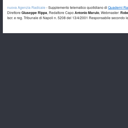
nuova Agenzia Radicale
- Supplemento telematico quotidiano di
Quaderni Rad
Direttore
Giuseppe Rippa
, Redattore Capo
Antonio Marulo
, Webmaster:
Robe
Iscr. e reg. Tribunale di Napoli n. 5208 del 13/4/2001 Responsabile secondo l