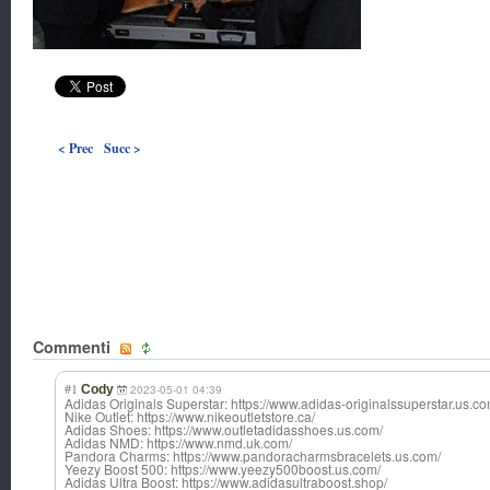
< Prec
Succ >
Commenti
#1
Cody
2023-05-01 04:39
Adidas Originals Superstar: https://www.adidas-originalssuperstar.us.co
Nike Outlet: https://www.nikeoutletstore.ca/
Adidas Shoes: https://www.outletadidasshoes.us.com/
Adidas NMD: https://www.nmd.uk.com/
Pandora Charms: https://www.pandoracharmsbracelets.us.com/
Yeezy Boost 500: https://www.yeezy500boost.us.com/
Adidas Ultra Boost: https://www.adidasultraboost.shop/