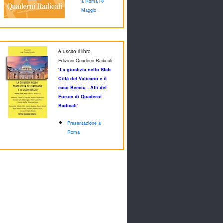
a Roma l'8
Maggio
è uscito il libro
Edizioni Quaderni Radicali
‘La giustizia nello Stato
Città del Vaticano e il
caso Becciu - Atti del
Forum di Quaderni
Radicali’
Presentazione a
Roma