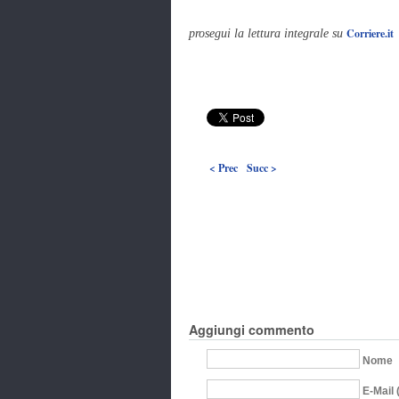
Corriere.it
prosegui la lettura integrale su
< Prec
Succ >
Aggiungi commento
Nome
E-Mail 