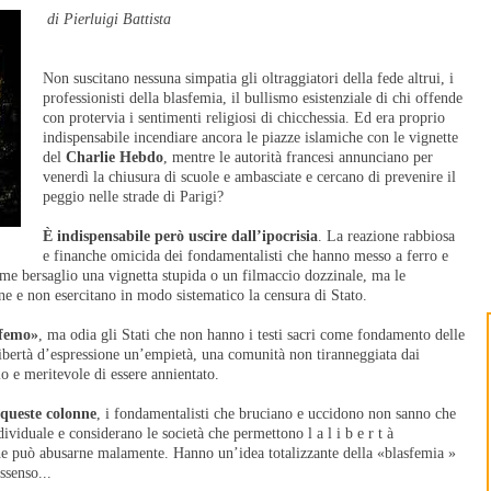
di Pierluigi Battista
Non suscitano nessuna simpatia gli oltraggiatori della fede altrui, i
professionisti della blasfemia, il bullismo esistenziale di chi offende
con protervia i sentimenti religiosi di chicchessia. Ed era proprio
indispensabile incendiare ancora le piazze islamiche con le vignette
del
Charlie Hebdo
, mentre le autorità francesi annunciano per
venerdì la chiusura di scuole e ambasciate e cercano di prevenire il
peggio nelle strade di Parigi?
È indispensabile però uscire dall’ipocrisia
. La reazione rabbiosa
e finanche omicida dei fondamentalisti che hanno messo a ferro e
me bersaglio una vignetta stupida o un filmaccio dozzinale, ma le
e e non esercitano in modo sistematico la censura di Stato.
sfemo»
, ma odia gli Stati che non hanno i testi sacri come fondamento delle
 libertà d’espressione un’empietà, una comunità non tiranneggiata dai
 e meritevole di essere annientato.
queste colonne
, i fondamentalisti che bruciano e uccidono non sanno che
dividuale e considerano le società che permettono l a l i b e r t à
he può abusarne malamente. Hanno un’idea totalizzante della «blasfemia »
ssenso...