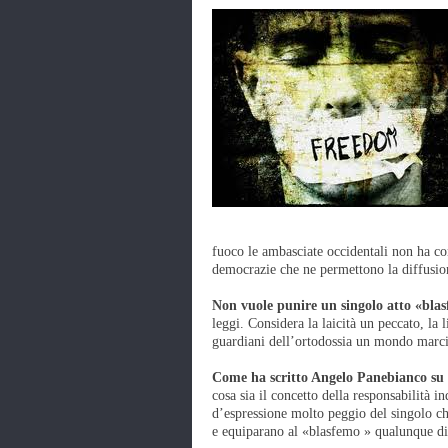
fuoco le ambasciate occidentali non ha co
democrazie che ne permettono la diffusion
Non vuole punire un singolo atto «bla
leggi. Considera la laicità un peccato, la
guardiani dell’ortodossia un mondo marcio
Come ha scritto Angelo Panebianco su 
cosa sia il concetto della responsabilità in
d’espressione molto peggio del singolo c
e equiparano al «blasfemo » qualunque di