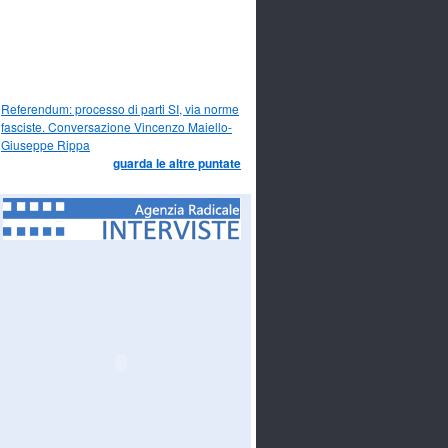
Referendum: processo di parti SI, via norme
fasciste. Conversazione Vincenzo Maiello-
Giuseppe Rippa
guarda le altre puntate