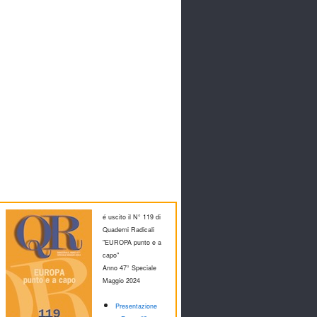
é uscito il N° 119 di
Quaderni Radicali
"EUROPA punto e a
capo"
Anno 47° Speciale
M
aggio 2024
Presentazione