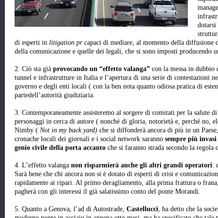
managem
infrast
dotarsi
struttur
di esperti in
litigation pr
capaci di mediare, al momento della diffusione d
della comunicazione e quelle dei legali, che si sono imposti producendo 
2. Ciò sta già
provocando un “effetto valanga”
con la messa in dubbio del
tunnel e infrastrutture in Italia e l’apertura di una serie di contestazioni n
governo e degli enti locali ( con la ben nota quanto odiosa pratica di esten
partedell’autorità giudiziaria.
3. Contemporaneamente assisteremo al sorgere di comitati per la salute di
personaggi in cerca di autore ( nonché di gloria, notorietà e, perché no, 
Nimby (
Not in my back yard)
che si diffonderà ancora di più in un Paese, 
cronache locali dei giornali e i social network saranno
sempre più invasi 
genio civile della porta accanto
che si faranno strada secondo la regola d
4. L’effetto valanga
non
risparmierà anche gli
altri grandi operatori
: 
Sarà bene che chi ancora non si è dotato di esperti di crisi e comunicazio
rapidamente ai ripari. Al primo deragliamento, alla prima frattura o frana
pagherà con gli interessi il già salatissimo conto del ponte Morandi.
5. Quanto a Genova, l’ad di Autostrade,
Castellucci
, ha detto che la soci
moderno ponte in acciaio in appena otto mesi, ma ha specificato che tale t