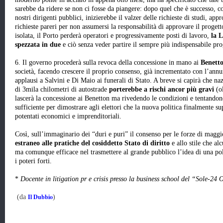
sarebbe da ridere se non ci fosse da piangere: dopo quel che è successo, col 
nostri dirigenti pubblici, inizierebbe il valzer delle richieste di studi, ap
richieste pareri per non assumersi la responsabilità di approvare il proge
isolata, il Porto perderà operatori e progressivamente posti di lavoro,
la 
spezzata in due
e ciò senza veder partire il sempre più indispensabile pr
6. Il governo procederà sulla revoca della concessione in mano ai
Benett
società, facendo crescere il proprio consenso, già incrementato con l’annu
applausi a Salvini e Di Maio ai funerali di Stato. A breve si capirà che na
di 3mila chilometri di autostrade
porterebbe a rischi ancor più gravi
(ol
lascerà la concessione ai Benetton ma rivedendo le condizioni e tentando
sufficiente per dimostrare agli elettori che la nuova politica finalmente s
potentati economici e imprenditoriali.
Così, sull’immaginario dei “duri e puri” il consenso per le forze di magg
estraneo alle pratiche del cosiddetto Stato di diritto
e allo stile che al
ma comunque efficace nel trasmettere al grande pubblico l’idea di una poli
i poteri forti.
*
Docente in litigation pr e crisis presso la business school del “Sole-24 
Il Dubbio
(da
)