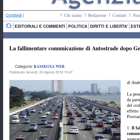
Condividi
|
Chi siamo
Redazione
Contatti
Nuo
EDITORIALI E COMMENTI
POLITICA
DIRITTI E LIBERTA'
EST
La fallimentare comunicazione di Autostrade dopo G
Categoria:
RASSEGNA WEB
Pubblicato Venerdì, 24 Agosto 2018 10:47
di And
La pess
da part
del cro
effetto
Proviam
1.
Il f
comuni
superat