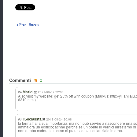
< Prec
Succ >
Commenti
#4
Mariel
2021-09-09 22:08
Also visit my website: get 25% off with coupon (Markus: http://yilianjia
6310.html)
#3
ilSocialista
2018-08-24 20:08
la forma ha la sua importanza, ma non può servire a nascondere una
ammalora un edificio; acnhe perchè se un ponte lo vernici all'esterno di 
non debba cadere lo stesso di putrescenza sostanziale interna.