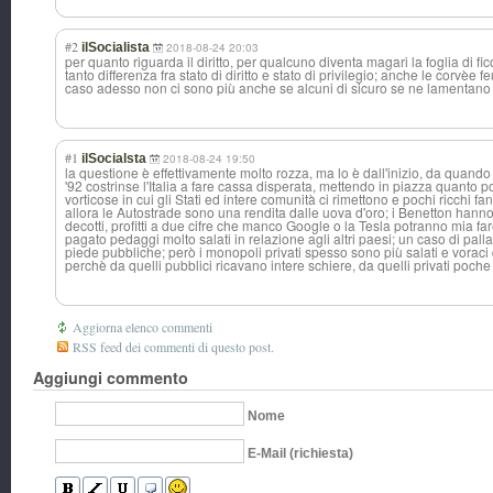
#2
ilSocialista
2018-08-24 20:03
per quanto riguarda il diritto, per qualcuno diventa magari la foglia di fi
tanto differenza fra stato di diritto e stato di privilegio; anche le corvèe 
caso adesso non ci sono più anche se alcuni di sicuro se ne lamentano t
#1
ilSocialsta
2018-08-24 19:50
la questione è effettivamente molto rozza, ma lo è dall'inizio, da quand
'92 costrinse l'Italia a fare cassa disperata, mettendo in piazza quanto 
vorticose in cui gli Stati ed intere comunità ci rimettono e pochi ricchi fan
allora le Autostrade sono una rendita dalle uova d'oro; i Benetton hanno 
decotti, profitti a due cifre che manco Google o la Tesla potranno mia far
pagato pedaggi molto salati in relazione agli altri paesi; un caso di pall
piede pubbliche; però i monopoli privati spesso sono più salati e voraci d
perchè da quelli pubblici ricavano intere schiere, da quelli privati poch
Aggiorna elenco commenti
RSS feed dei commenti di questo post.
Aggiungi commento
Nome
E-Mail (richiesta)