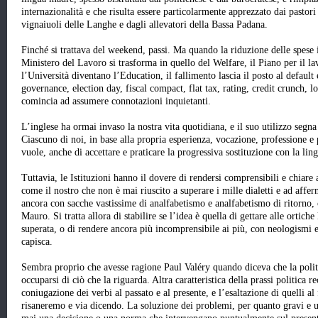
internazionalità e che risulta essere particolarmente apprezzato dai pastori
vignaiuoli delle Langhe e dagli allevatori della Bassa Padana.
Finché si trattava del weekend, passi. Ma quando la riduzione delle spese 
Ministero del Lavoro si trasforma in quello del Welfare, il Piano per il lav
l’Università diventano l’Education, il fallimento lascia il posto al default
governance, election day, fiscal compact, flat tax, rating, credit crunch, lo
comincia ad assumere connotazioni inquietanti.
L’inglese ha ormai invaso la nostra vita quotidiana, e il suo utilizzo segna 
Ciascuno di noi, in base alla propria esperienza, vocazione, professione e 
vuole, anche di accettare e praticare la progressiva sostituzione con la li
Tuttavia, le Istituzioni hanno il dovere di rendersi comprensibili e chiare a 
come il nostro che non è mai riuscito a superare i mille dialetti e ad affer
ancora con sacche vastissime di analfabetismo e analfabetismo di ritorno,
Mauro. Si tratta allora di stabilire se l’idea è quella di gettare alle ortic
superata, o di rendere ancora più incomprensibile ai più, con neologismi e
capisca.
Sembra proprio che avesse ragione Paul Valéry quando diceva che la politic
occuparsi di ciò che la riguarda. Altra caratteristica della prassi politica r
coniugazione dei verbi al passato e al presente, e l’esaltazione di quelli 
risaneremo e via dicendo. La soluzione dei problemi, per quanto gravi e ur