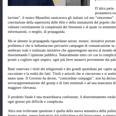
D’altra parte,
prometteva rea
lacrime”, il nostro Mussolini rassicurava gli italiani col suo “vinceremo”.
convinzione della superiorità delle élite e della immaturità del popolo ch
valutare correttamente la complessità dei fenomeni e al quale va somminist
informazioni, o meglio, di propaganda.
Ma se almeno la propaganda riguardasse azioni, misure, iniziative portate
problema è che si imbastiscono pervasive campagne di comunicazione su s
sembrare reali e realizzate iniziative che appartengono ancora al mondo del
disorientando l’opinione pubblica. Naturalmente tutto ciò con la complic
pronti a cogliere ogni sospiro, ogni più lieve sussurro proveniente dai pala
Basti osservare i titoli dei telegiornali e dei grandi quotidiani per capire q
raccontato e la realtà dei fatti. Titoli e articoli che si rincorrono e si so
meno tasse. Il Governo ha deciso, “contrordine compagni”, non ha deciso
sovrarappresentazione del gossip o di fatti minimali e ad una mancanza d
maggiore rilevanza.
Il prodotto finale è una straordinaria confusione, il disorientamento totale 
ogni giorno più difficile e complicata.
Altra non irrilevante questione è quella della nuova semantica della politi
lingua madre, spesso bistrattata dal politichese e dal burocratese, e rimpia