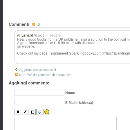
Commenti
#1
Lenard
2025-11-16 22:44
Really good books from a UK publisher, also a solution to the political m
A great seasonal gift at £15.99 all-in with discount
on website.
Check out my page :: parliament (sparklingbooks.com: https://sparklin
Aggiorna elenco commenti
RSS feed dei commenti di questo post.
Aggiungi commento
Nome
E-Mail (richiesta)