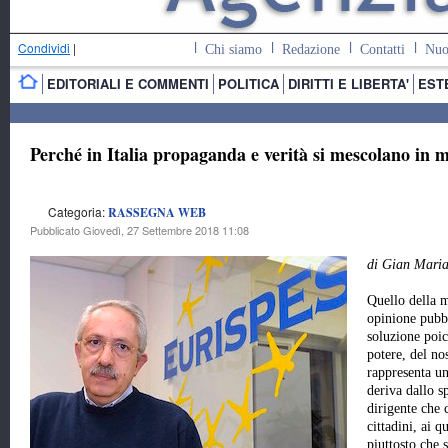
Condividi
|
Chi siamo
Redazione
Contatti
Nuo
EDITORIALI E COMMENTI
POLITICA
DIRITTI E LIBERTA'
EST
Perché in Italia propaganda e verità si mescolano in 
Categoria:
RASSEGNA WEB
Pubblicato Giovedì, 27 Settembre 2018 11:08
di Gian Mari
Quello della m
opinione pubb
soluzione poic
potere, del no
rappresenta un
deriva dallo sp
dirigente che 
cittadini, ai q
piuttosto che 