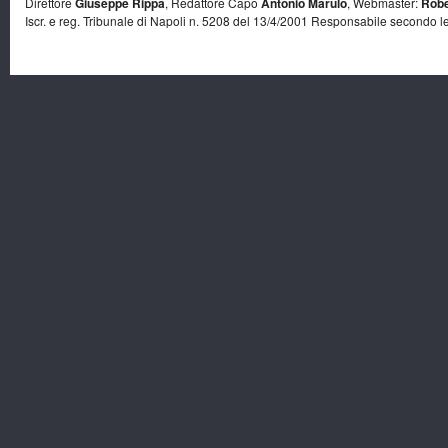
Direttore
Giuseppe Rippa
, Redattore Capo
Antonio Marulo
, Webmaster:
Robe
Iscr. e reg. Tribunale di Napoli n. 5208 del 13/4/2001 Responsabile secondo l