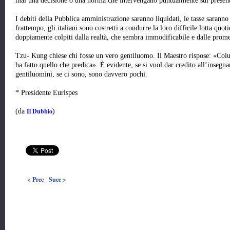
mai una decisione o una norma che intervengano puntualmente sul presen
I debiti della Pubblica amministrazione saranno liquidati, le tasse saranno r
frattempo, gli italiani sono costretti a condurre la loro difficile lotta quo
doppiamente colpiti dalla realtà, che sembra immodificabile e dalle prome
Tzu- Kung chiese chi fosse un vero gentiluomo. Il Maestro rispose: «Colu
ha fatto quello che predica». È evidente, se si vuol dar credito all’insegn
gentiluomini, se ci sono, sono davvero pochi.
* Presidente Eurispes
Il Dubbio
(da
)
< Prec
Succ >