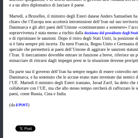
e a un altro diplomatico di lasciare il paese.
Martedì, a Bruxelles, il ministro degli Esteri danese Anders Samuelsen ha
chiaro che l’Europa non accetterà intromissioni dell’Iran sul suo territor
Danimarca e gli altri paesi dell’Unione «continueranno a sostenere» l’acco
decisione del presidente degli St
sopravvivenza è stata messo a rischio dalla
e di ripristinare le sanzioni. Dopo il ritiro degli Stati Uniti, la posizion
si è fatta sempre più incerta. Da mesi Francia, Regno Unito e Germania 
speciale che permetterà ai paesi dell’Unione di aggirare le sanzioni stat
l’Iran. Il meccanismo dovrebbe entrare in funzione a breve, riferisce un 
minacciare di ritirarsi dagli impegni presi se la situazione dovesse precipit
Da parte sua il governo dell’Iran ha sempre negato di essere coinvolto nei 
Danimarca, e ha sostenuto che le accuse erano state inventate dai nemici 
l’UE. Martedì il ministro degli Esteri iraniano, Javad Zarif, ha detto che 
collaborare con l’UE, ma che allo stesso tempo cercherà di rafforzare le 
paesi, come Russia, Cina e India.
il POST
(da
)