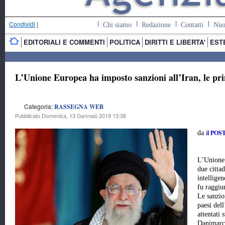
Condividi
|
Chi siamo
Redazione
Contatti
Nuo
EDITORIALI E COMMENTI
POLITICA
DIRITTI E LIBERTA'
EST
L’Unione Europea ha imposto sanzioni all’Iran, le pr
Categoria:
RASSEGNA WEB
Pubblicato Domenica, 13 Gennaio 2019 13:38
i
l POS
da
L’Unione 
due cittad
intellige
fu raggiu
Le sanzio
paesi del
attentati 
Danimarca