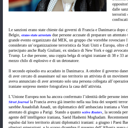
oppositor
dalle sanz
terrorist
confiscati
Le sanzioni erano state chieste dai governi di Francia e Danimarca dopo c
erano state arrestate
Belgio,
due persone accusate di preparare un attentato t
grande evento organizzato dal MEK, un gruppo che vorrebbe rovesciare l’
considerato un’organizzazione terroristica da Stati Uniti e Europa, oltre c
partecipato anche Rudy Giuliani, ex sindaco di New York e oggi avvocato 
Trump. Le due persone, una coppia belga di origini iraniane di 38 e 33 ann
mezzo chilo di esplosivo e di un detonatore.
Il secondo episodio era accaduto in Danimarca. A ottobre il governo dane
di aver cercato di assassinare sul suo territorio un attivista di un movimen
aveva annunciato di aver arrestato solo una persona collegata all’operazio
iraniane sorpreso mentre fotografava la casa dell’attivista.
L’Unione Europea non ha ancora confermato l’identità delle persone inter
Street Journal
la Francia aveva già inserito nella sua lista dei sospetti terro
sarebbe Assadollah Assadi, un diplomatico dell’ambasciata iraniana a Vienna
scrive
Reuters
attentato di giugno a Parigi. Stando a quanto
,
la seconda per
agente dell’intelligence iraniana, Saeid Hashemi Moghadam. Recentement
espulso dal loro territorio alcuni diplomatici iraniani: a giugno i Paesi Bas
ulteriori spiegazioni, e lo scorso dicembre il governo dell’Albania aveva 