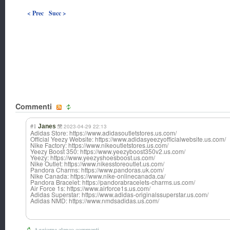
< Prec
Succ >
Commenti
#1
Janes
2023-04-29 22:13
Adidas Store: https://www.adidasoutletstores.us.com/
Official Yeezy Website: https://www.adidasyeezyofficialwebsite.us.com/
Nike Factory: https://www.nikeoutletstores.us.com/
Yeezy Boost 350: https://www.yeezyboost350v2.us.com/
Yeezy: https://www.yeezyshoesboost.us.com/
Nike Outlet: https://www.nikesstoreoutlet.us.com/
Pandora Charms: https://www.pandoras.uk.com/
Nike Canada: https://www.nike-onlinecanada.ca/
Pandora Bracelet: https://pandorabracelets-charms.us.com/
Air Force 1s: https://www.airforce1s.us.com/
Adidas Superstar: https://www.adidas-originalssuperstar.us.com/
Adidas NMD: https://www.nmdsadidas.us.com/
Aggiorna elenco commenti