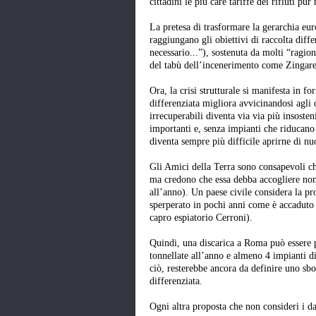
cittadini le più care tariffe dei rifiuti p
La pretesa di trasformare la gerarchia eur
raggiungano gli obiettivi di raccolta diffe
necessario...”), sostenuta da molti “ragio
del tabù dell’incenerimento come Zingarett
Ora, la crisi strutturale si manifesta in
differenziata migliora avvicinandosi agli ob
irrecuperabili diventa via via più insosteni
importanti e, senza impianti che riducano 
diventa sempre più difficile aprirne di nu
Gli Amici della Terra sono consapevoli ch
ma credono che essa debba accogliere non 
all’anno). Un paese civile considera la p
sperperato in pochi anni come è accaduto a
capro espiatorio Cerroni).
Quindi, una discarica a Roma può essere 
tonnellate all’anno e almeno 4 impianti di
ciò, resterebbe ancora da definire uno sbocc
differenziata.
Ogni altra proposta che non consideri i dati