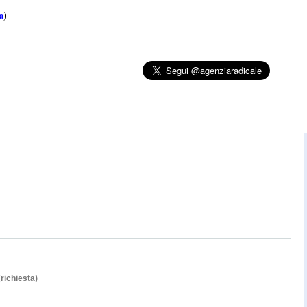
ra
)
(richiesta)