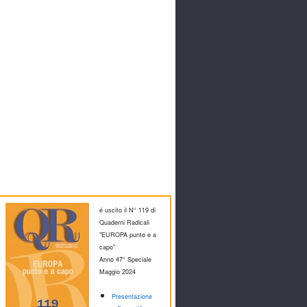
é uscito il N° 119 di
Quaderni Radicali
"EUROPA punto e a
capo"
Anno 47° Speciale
M
aggio 2024
Presentazione