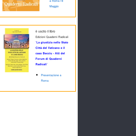
a Roma l'8
Maggio
è uscito il libro
Edizioni Quaderni Radicali
‘La giustizia nello Stato
Città del Vaticano e il
caso Becciu - Atti del
Forum di Quaderni
Radicali’
Presentazione a
Roma