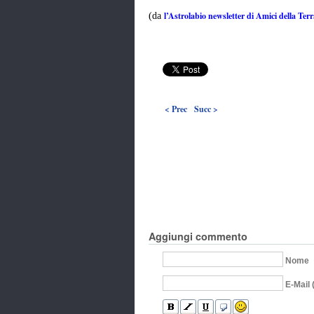
l’Astrolabio newsletter di Amici della Ter
(da
< Prec
Succ >
Aggiungi commento
Nome
E-Mail 