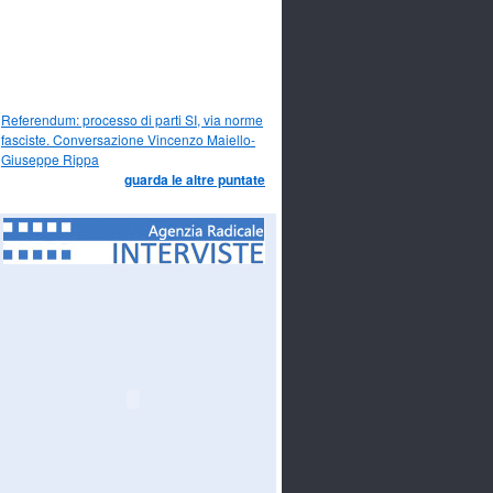
Referendum: processo di parti SI, via norme
fasciste. Conversazione Vincenzo Maiello-
Giuseppe Rippa
guarda le altre puntate