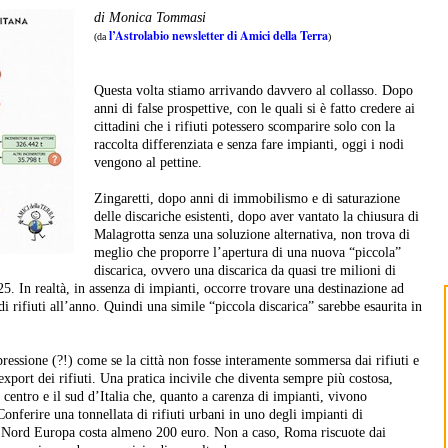
di Monica Tommasi
l’Astrolabio newsletter di Amici della Terra
(da
)
Questa volta stiamo arrivando davvero al collasso. Dopo
anni di false prospettive, con le quali si è fatto credere ai
cittadini che i rifiuti potessero scomparire solo con la
raccolta differenziata e senza fare impianti, oggi i nodi
vengono al pettine.
Zingaretti, dopo anni di immobilismo e di saturazione
delle discariche esistenti, dopo aver vantato la chiusura di
Malagrotta senza una soluzione alternativa, non trova di
meglio che proporre l’apertura di una nuova “piccola”
discarica, ovvero una discarica da quasi tre milioni di
5. In realtà, in assenza di impianti, occorre trovare una destinazione ad
 rifiuti all’anno. Quindi una simile “piccola discarica” sarebbe esaurita in
 pressione (?!) come se la città non fosse interamente sommersa dai rifiuti e
export dei rifiuti. Una pratica incivile che diventa sempre più costosa,
 centro e il sud d’Italia che, quanto a carenza di impianti, vivono
Conferire una tonnellata di rifiuti urbani in uno degli impianti di
l Nord Europa costa almeno 200 euro. Non a caso, Roma riscuote dai