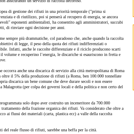
ur non assicurando un servizio di raccolta decoroso.
opea di gestione dei rifiuti in una priorità temporale (“prima si
renziata e di riutilizzo, poi si penserà al recupero di energia, se ancora
nevoli” esponenti ambientalisti, ha consentito agli amministratori, succubi
i, di rinviare ogni decisione per anni.
 forme sempre più drammatiche, col paradosso che, anche quando la raccolta
iettivi di legge, il peso della quota dei rifiuti indifferenziati o
bile. Infatti, anche le raccolte differenziate e il riciclo producono scarti
il volume e recuperino l’energia, le discariche si esauriscono in fretta e
ove.
e occorra anche una discarica di servizio alla città metropolitana di Roma
oltre il 5% della produzione di rifiuti (a Roma, ben 100.000 tonnellate
ropria discarica un bene comune che deve durare secoli e non essere
 Malagrotta (per colpa dei governi locali e della politica e non certo del
programmata solo dopo aver costruito un inceneritore da 700.000
 trattamento della frazione organica dei rifiuti. Va considerato che oltre a
o ai flussi dei materiali (carta, plastica ecc) a valle della raccolta
 del reale flusso di rifiuti, sarebbe una beffa per la città.