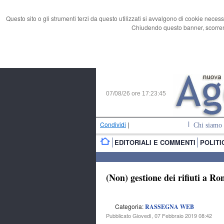
Questo sito o gli strumenti terzi da questo utilizzati si avvalgono di cookie necess
Chiudendo questo banner, scorrend
07/08/26 ore
17:23:46
Condividi
|
Chi siamo
EDITORIALI E COMMENTI
POLITI
(Non) gestione dei rifiuti a R
Categoria:
RASSEGNA WEB
Pubblicato Giovedì, 07 Febbraio 2019 08:42