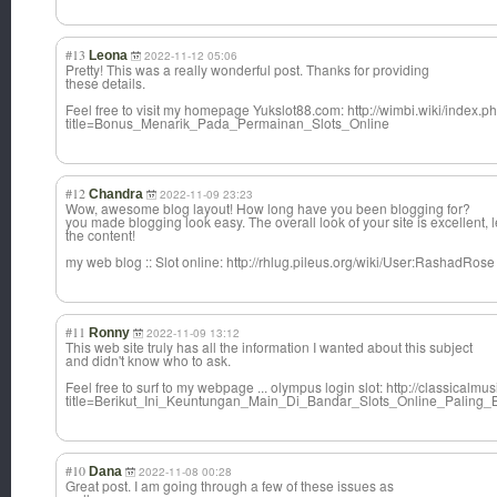
#13
Leona
2022-11-12 05:06
Pretty! This was a really wonderful post. Thanks for providing
these details.
Feel free to visit my homepage Yukslot88.com: http://wimbi.wiki/index.p
title=Bonus_Menarik_Pada_Permainan_Slots_Online
#12
Chandra
2022-11-09 23:23
Wow, awesome blog layout! How long have you been blogging for?
you made blogging look easy. The overall look of your site is excellent, l
the content!
my web blog :: Slot online: http://rhlug.pileus.org/wiki/User:RashadRose
#11
Ronny
2022-11-09 13:12
This web site truly has all the information I wanted about this subject
and didn't know who to ask.
Feel free to surf to my webpage ... olympus login slot: http://classica
title=Berikut_Ini_Keuntungan_Main_Di_Bandar_Slots_Online_Paling_
#10
Dana
2022-11-08 00:28
Great post. I am going through a few of these issues as