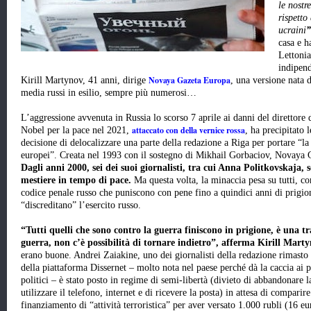
le nostr
rispetto
ucraini
”
casa e h
Lettonia
indipen
Novaya Gazeta Europa
Kirill Martynov, 41 anni, dirige
, una versione nata d
media russi in esilio, sempre più numerosi…
L’aggressione avvenuta in Russia lo scorso 7 aprile ai danni del diretto
attaccato con della vernice rossa
Nobel per la pace nel 2021,
, ha precipitato l
decisione di delocalizzare una parte della redazione a Riga per portare “la
europei”. Creata nel 1993 con il sostegno di Mikhail Gorbaciov, Novaya Ga
Dagli anni 2000, sei dei suoi giornalisti, tra cui Anna Politkovskaja, so
mestiere in tempo di pace.
Ma questa volta, la minaccia pesa su tutti, co
codice penale russo che puniscono con pene fino a quindici anni di prigi
“discreditano” l’esercito russo.
“Tutti quelli che sono contro la guerra finiscono in prigione, è una tr
guerra, non c’è possibilità di tornare indietro”, afferma Kirill Marty
erano buone. Andrei Zaiakine, uno dei giornalisti della redazione rimasto i
della piattaforma Dissernet – molto nota nel paese perché dà la caccia ai pl
politici – è stato posto in regime di semi-libertà (divieto di abbandonare la
utilizzare il telefono, internet e di ricevere la posta) in attesa di comparir
finanziamento di “attività terroristica” per aver versato 1.000 rubli (16 eu