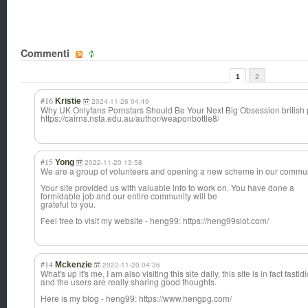
Commenti
1
2
#16
Kristie
2024-11-26 04:49
Why UK Onlyfans Pornstars Should Be Your Next Big Obsession british 
https://cairns.nsta.edu.au/author/weaponbottle8/
#15
Yong
2022-11-20 13:58
We are a group of volunteers and opening a new scheme in our commun
Your site provided us with valuable info to work on. You have done a
formidable job and our entire community will be
grateful to you.
Feel free to visit my website - heng99: https://heng99slot.com/
#14
Mckenzie
2022-11-20 04:36
What's up it's me, I am also visiting this site daily, this site is in fact fastid
and the users are really sharing good thoughts.
Here is my blog - heng99: https://www.hengpg.com/