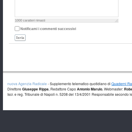
1000
caratteri rimasti
Notificami i commenti successivi
Invia
nuova Agenzia Radicale
- Supplemento telematico quotidiano di
Quaderni Rad
Direttore
Giuseppe Rippa
, Redattore Capo
Antonio Marulo
, Webmaster:
Robe
Iscr. e reg. Tribunale di Napoli n. 5208 del 13/4/2001 Responsabile secondo l