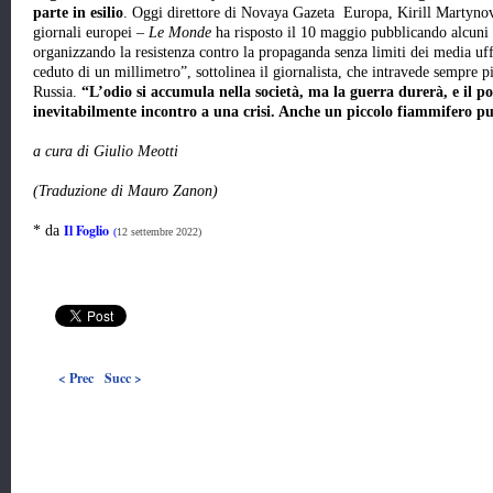
parte in esilio
. Oggi direttore di Novaya Gazeta Europa, Kirill Martynov s
giornali europei –
Le Monde
ha risposto il 10 maggio pubblicando alcuni a
organizzando la resistenza contro la propaganda senza limiti dei media uff
ceduto di un millimetro”, sottolinea il giornalista, che intravede sempre pi
Russia.
“L’odio si accumula nella società, ma la guerra durerà, e il 
inevitabilmente incontro a una crisi. Anche un piccolo fiammifero pu
a cura di Giulio Meotti
(Traduzione di Mauro Zanon)
Il Foglio
* da
(
12 settembre 2022)
< Prec
Succ >