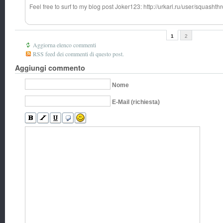
Feel free to surf to my blog post Joker123: http://urkarl.ru/user/squashth
1
2
Aggiorna elenco commenti
RSS feed dei commenti di questo post.
Aggiungi commento
Nome
E-Mail (richiesta)