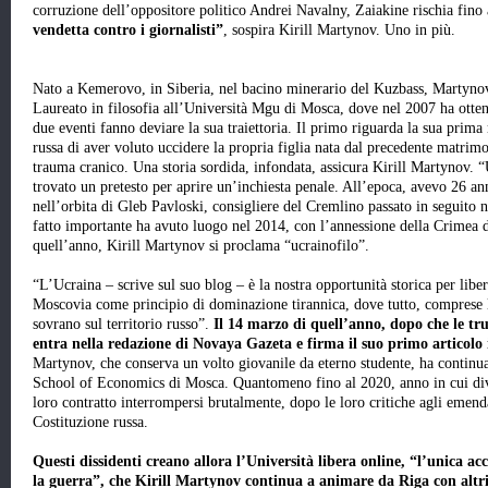
corruzione dell’oppositore politico Andrei Navalny, Zaiakine rischia fino 
vendetta contro i giornalisti”
, sospira Kirill Martynov. Uno in più.
Nato a Kemerovo, in Siberia, nel bacino minerario del Kuzbass, Martynov
Laureato in filosofia all’Università Mgu di Mosca, dove nel 2007 ha ottenu
due eventi fanno deviare la sua traiettoria. Il primo riguarda la sua prima
russa di aver voluto uccidere la propria figlia nata dal precedente matrimo
trauma cranico. Una storia sordida, infondata, assicura Kirill Martynov. “
trovato un pretesto per aprire un’inchiesta penale. All’epoca, avevo 26 an
nell’orbita di Gleb Pavloski, consigliere del Cremlino passato in seguito 
fatto importante ha avuto luogo nel 2014, con l’annessione della Crimea da
quell’anno, Kirill Martynov si proclama “ucrainofilo”.
“L’Ucraina – scrive sul suo blog – è la nostra opportunità storica per liber
Moscovia come principio di dominazione tirannica, dove tutto, comprese 
sovrano sul territorio russo”.
Il 14 marzo di quell’anno, dopo che le tr
entra nella redazione di Novaya Gazeta e firma il suo primo articolo 
Martynov, che conserva un volto giovanile da eterno studente, ha continuat
School of Economics di Mosca. Quantomeno fino al 2020, anno in cui dive
loro contratto interrompersi brutalmente, dopo le loro critiche agli emend
Costituzione russa.
Questi dissidenti creano allora l’Università libera online, “l’unica a
la guerra”, che Kirill Martynov continua a animare da Riga con altri