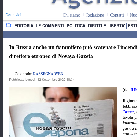
Condividi
|
Chi siamo
Redazione
Contatti
Nuo
EDITORIALI E COMMENTI
POLITICA
DIRITTI E LIBERTA'
EST
In Russia anche un fiammifero può scatenare l'incendi
direttore europeo di Novaya Gazeta
Categoria:
RASSEGNA WEB
Pubblicato Lunedì, 12 Settembre 2022 18:34
Il F
(da
Il giorn
febbraio
Twitter
,
tavola p
lamentat
guerra i
autonoma