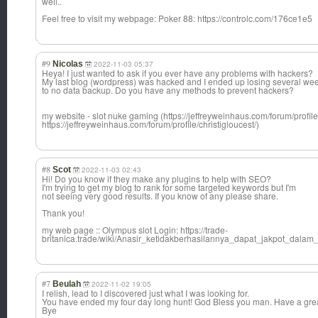
well..
Feel free to visit my webpage: Poker 88: https://controlc.com/176ce1e5
#9
Nicolas
2022-11-03 05:37
Heya! I just wanted to ask if you ever have any problems with hackers?
My last blog (wordpress) was hacked and I ended up losing several we
to no data backup. Do you have any methods to prevent hackers?
my website - slot nuke gaming (https://jeffreyweinhaus.com/forum/profile/
https://jeffreyweinhaus.com/forum/profile/christigloucest/)
#8
Scot
2022-11-03 02:43
Hi! Do you know if they make any plugins to help with SEO?
I'm trying to get my blog to rank for some targeted keywords but I'm
not seeing very good results. If you know of any please share.
Thank you!
my web page :: Olympus slot Login: https://trade-
britanica.trade/wiki/Anasir_ketidakberhasilannya_dapat_jakpot_dalam_
#7
Beulah
2022-11-02 19:05
I relish, lead to I discovered just what I was looking for.
You have ended my four day long hunt! God Bless you man. Have a grea
Bye