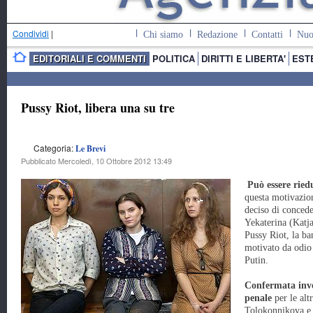
Condividi
|
Chi siamo
Redazione
Contatti
Nuo
EDITORIALI E COMMENTI
POLITICA
DIRITTI E LIBERTA'
EST
Pussy Riot, libera una su tre
Categoria:
Le Brevi
Pubblicato Mercoledì, 10 Ottobre 2012 13:49
Può essere ried
questa motivazion
deciso di conceder
Yekaterina (Katj
Pussy Riot, la b
motivato da odio 
Putin.
Confermata inve
penale
per le alt
Tolokonnikova e 