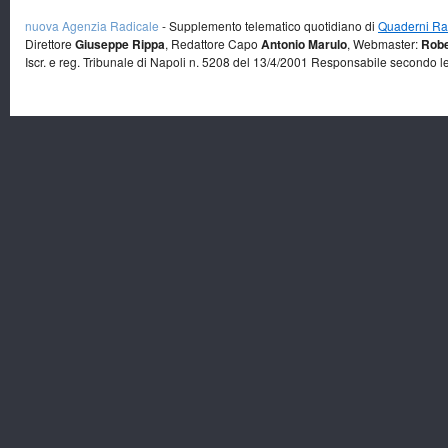
nuova Agenzia Radicale
- Supplemento telematico quotidiano di
Quaderni Rad
Direttore
Giuseppe Rippa
, Redattore Capo
Antonio Marulo
, Webmaster:
Robe
Iscr. e reg. Tribunale di Napoli n. 5208 del 13/4/2001 Responsabile secondo l