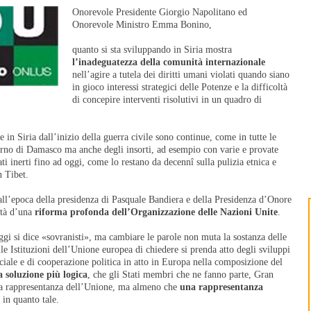
Onorevole Presidente Giorgio Napolitano ed
Onorevole Ministro Emma Bonino,
quanto si sta sviluppando in Siria mostra
l’inadeguatezza della comunità internazionale
nell’agire a tutela dei diritti umani violati quando siano
in gioco interessi strategici delle Potenze e la difficoltà
di concepire interventi risolutivi in un quadro di
e in Siria dall’inizio della guerra civile sono continue, come in tutte le
verno di Damasco ma anche degli insorti, ad esempio con varie e provate
ti inerti fino ad oggi, come lo restano da decennî sulla pulizia etnica e
n Tibet.
all’epoca della presidenza di Pasquale Bandiera e della Presidenza d’Onore
ità d’una
riforma profonda dell’Organizzazione delle Nazioni Unite
.
ggi si dice «sovranisti», ma cambiare le parole non muta la sostanza delle
e Istituzioni dell’Unione europea di chiedere si prenda atto degli sviluppi
iale e di cooperazione politica in atto in Europa nella composizione del
a soluzione più logica
, che gli Stati membri che ne fanno parte, Gran
una rappresentanza dell’Unione, ma almeno che
una rappresentanza
in quanto tale.