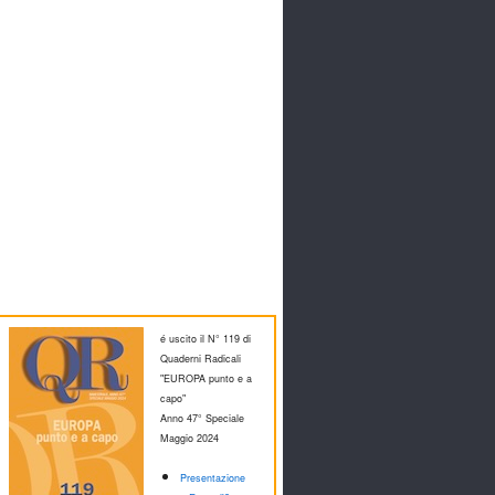
é uscito il N° 119 di
Quaderni Radicali
"EUROPA punto e a
capo"
Anno 47° Speciale
M
aggio 2024
Presentazione