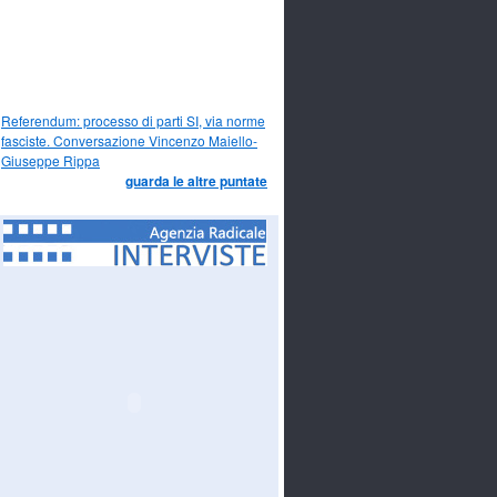
Referendum: processo di parti SI, via norme
fasciste. Conversazione Vincenzo Maiello-
Giuseppe Rippa
guarda le altre puntate