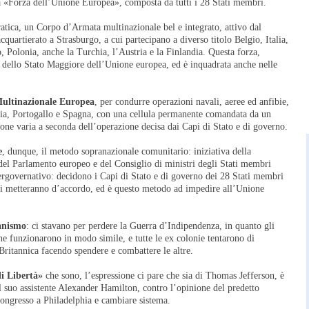
la «Forza dell’Unione Europea», composta da tutti i 28 Stati membri.
ratica, un Corpo d’Armata multinazionale bel e integrato, attivo dal
uartierato a Strasburgo, a cui partecipano a diverso titolo Belgio, Italia,
Polonia, anche la Turchia, l’Austria e la Finlandia. Questa forza,
 dello Stato Maggiore dell’Unione europea, ed è inquadrata anche nelle
Multinazionale Europea
, per condurre operazioni navali, aeree ed anfibie,
talia, Portogallo e Spagna, con una cellula permanente comandata da un
one varia a seconda dell’operazione decisa dai Capi di Stato e di governo.
e
, dunque, il metodo sopranazionale comunitario: iniziativa della
del Parlamento europeo e del Consiglio di ministri degli Stati membri
ergovernativo: decidono i Capi di Stato e di governo dei 28 Stati membri
 si metteranno d’accordo, ed è questo metodo ad impedire all’Unione
anismo
: ci stavano per perdere la Guerra d’Indipendenza, in quanto gli
ne funzionarono in modo simile, e tutte le ex colonie tentarono di
ritannica facendo spendere e combattere le altre.
i Libertà»
che sono, l’espressione ci pare che sia di Thomas Jefferson, è
 suo assistente Alexander Hamilton, contro l’opinione del predetto
congresso a Philadelphia e cambiare sistema.