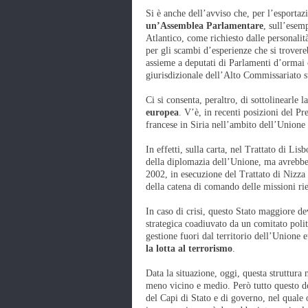
Si è anche dell’avviso che, per l’esporta
un’Assemblea Parlamentare
, sull’esem
Atlantico, come richiesto dalle personali
per gli scambi d’esperienze che si trover
assieme a deputati di Parlamenti d’ormai 
giurisdizionale dell’Alto Commissariato s
Ci si consenta, peraltro, di sottolinearle la
europea
. V’è, in recenti posizioni del P
francese in Siria nell’ambito dell’Unione
In effetti, sulla carta, nel Trattato di L
della diplomazia dell’Unione, ma avrebb
2002, in esecuzione del Trattato di Nizza 
della catena di comando delle missioni rien
In caso di crisi, questo Stato maggiore de
strategica coadiuvato da un comitato polit
gestione fuori dal territorio dell’Unione 
la lotta al terrorismo
.
Data la situazione, oggi, questa struttura
meno vicino e medio. Però tutto questo d
del Capi di Stato e di governo, nel qual