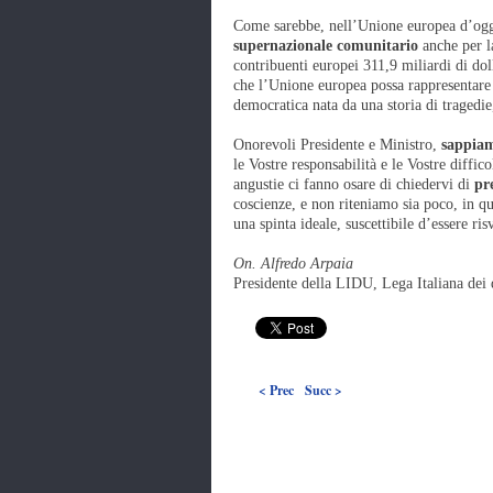
Come sarebbe, nell’Unione europea d’ogg
supernazionale comunitario
anche per la
contribuenti europei 311,9 miliardi di dol
che l’Unione europea possa rappresentare 
democratica nata da una storia di tragedie
Onorevoli Presidente e Ministro,
sappiamo
le Vostre responsabilità e le Vostre diffic
angustie ci fanno osare di chiedervi di
pre
coscienze, e non riteniamo sia poco, in qua
una spinta ideale, suscettibile d’essere ri
On. Alfredo Arpaia
Presidente della LIDU, Lega Italiana dei 
< Prec
Succ >