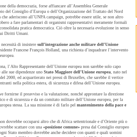
zione della democrazia, forse affiancare all’Assemblea Generale
pio del Consiglio d’Europa o dell’Organizzazione del Trattato del Nord
tà che aderiscono all’UNPA campaign, potrebbe essere utile, se non altro
ebbero a fare parlamentari di organismi rappresentativi meramente formali
consolidata pratica democratica. Ciò oltre la necessaria evoluzione in senso
ui Diritti Umani.
 necessità di insistere
sull’integrazione anche militare dell’Unione
residente Francese François Holland, una richiesta d’inquadrare l’intervento
 europea.
isbona, l’Alto Rappresentante dell’Unione europea non sarebbe solo capo
e alle sue dipendenze uno
Stato Maggiore dell’Unione europea
, nato nel
del 2000, ed acquartierato nei pressi di Bruxelles, che sarebbe il vertice
tranti nella politica estera, di sicurezza e difesa dell’Unione europea.
ve fornirne il preavviso e la valutazione, nonché approntare la direzione
ico e di sicurezza e da un comitato militare dell’Unione europea, per la
europea stessa. La sua missione è di farlo pel
mantenimento della pace e
 non dovrebbe occuparsi altro che di Africa settentrionale e d’Oriente più o
ovrebbe scattare con una
«posizione comune»
presa dal Consiglio europeo
e ogni Stato membro dovrebbe anche decidere con quanti e quali uomini