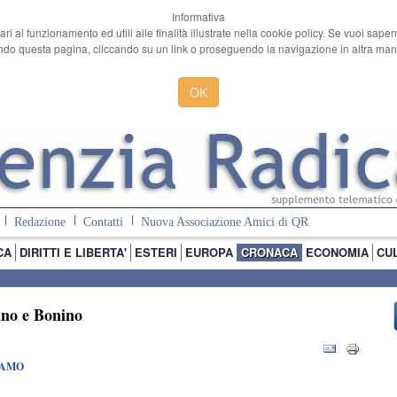
Informativa
ari al funzionamento ed utili alle finalità illustrate nella cookie policy. Se vuoi sape
o questa pagina, cliccando su un link o proseguendo la navigazione in altra manie
OK
Redazione
Contatti
Nuova Associazione Amici di QR
CA
DIRITTI E LIBERTA'
ESTERI
EUROPA
CRONACA
ECONOMIA
CU
tano e Bonino
IAMO