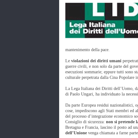
mantenimento della pace.
Le
violazioni dei diritti umani
perpetrat
guerre civili, e non solo da parte del go
esecuzioni sommarie; eppure tutti sono sta
culturale perpetrata dalla Cina Popolare i
La Lega Italiana dei Diritti dell’Uomo, d
di Paolo Ungari, ha individuato la necess
Da parte Europea residui nazionalistici, o
cose, impediscono agli Stati membri ed all
del processo d’integrazione economico soc
Consiglio di sicurezza:
non si pretende l
Bretagna e Francia, lascino il posto ad 
dell’Unione
venga chiamata a farne parte 