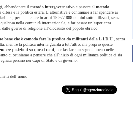
i, abbandonare il
metodo intergovernativo
e passare al
metodo
 difesa e la politica estera. L’alternativa è continuare a far spendere ai
lari u.s., per mantenere in armi 15.977.888 uomini sottoutilizzati, senza
qualcosa nella comunità internazionale, e far pesare un’esperienza
, dalle guerre di religione all’olocausto del popolo ebraico.
 bene che è comodo fare la predica da militanti della L.I.D.U.
, senza
oltà, mentre la politica interna guarda a tutt’altro, ma proprio queste
ndere posizioni su questi temi
, per lasciare un segno almeno nelle
nto ci ostiniamo a pensare che all’inizio di ogni militanza politica ci sia
svegliata persino nei Capi di Stato e di governo.
diritti dell’uomo