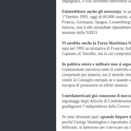
impegnarsi, e così dovrebbe intervenire 
Esisterebbero anche gli eurocorps
, in p
1°Ottobre 1993, oggi di 60.000 uomini, acq
Francia, Germania, Spagna, Lussemburgo, 
tuttavia, non è alle immediate dipendenze
strutture della NATO.
Vi sarebbe anche la Forza Marittima 
nata nel 1995 su iniziativa di Francia, I
Capitano di Vascello, ma la cui composizi
In politica estera e militare non si segu
Commissione esecutiva sotto il controllo 
competenti per materia; ma il metodo int
riuniti in Consiglio europeo se e quando
europea di presentarsi in effetti unitaria.
I nordamericani già conoscono il mecc
ingranaggi degli Articoli di Confederazio
guadagnarsi l’indipendenza dalla Corona B
Se sono diventati quel
«grande Impero d
perché George Washington e soprattutto il
Jefferson, si batterono per convocare un 