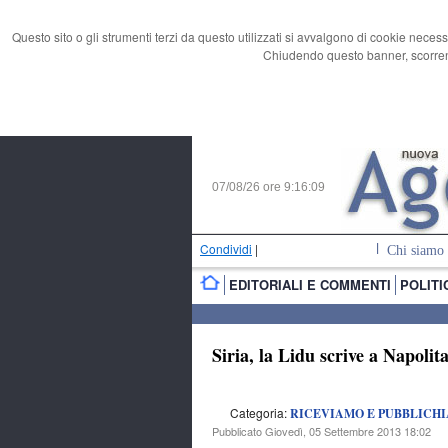
Questo sito o gli strumenti terzi da questo utilizzati si avvalgono di cookie necess
Chiudendo questo banner, scorrend
07/08/26 ore
9:16:10
Condividi
|
Chi siamo
EDITORIALI E COMMENTI
POLITI
Siria, la Lidu scrive a Napoli
Categoria:
RICEVIAMO E PUBBLICH
Pubblicato Giovedì, 05 Settembre 2013 18:02