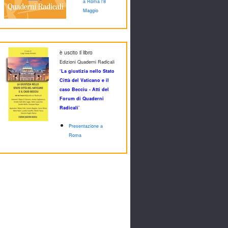
a Roma l'8
Maggio
è uscito il libro
Edizioni Quaderni Radicali
‘La giustizia nello Stato
Città del Vaticano e il
caso Becciu - Atti del
Forum di Quaderni
Radicali’
Presentazione a
Roma