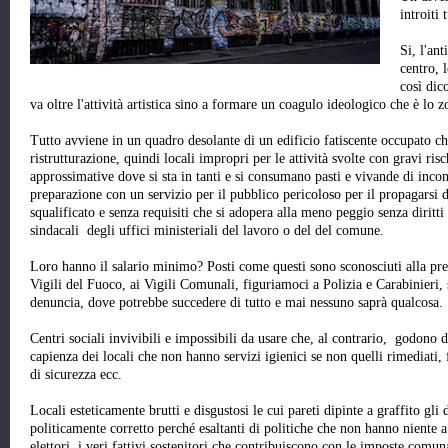
introiti 
Si, l'ant
centro, 
così dic
va oltre l'attività artistica sino a formare un coagulo ideologico che è lo 
Tutto avviene in un quadro desolante di un edificio fatiscente occupato ch
ristrutturazione, quindi locali impropri per le attività svolte con gravi risc
approssimative dove si sta in tanti e si consumano pasti e vivande di inco
preparazione con un servizio per il pubblico pericoloso per il propagarsi 
squalificato e senza requisiti che si adopera alla meno peggio senza diritti 
sindacali degli uffici ministeriali del lavoro o del del comune.
Loro hanno il salario minimo? Posti come questi sono sconosciuti alla prev
Vigili del Fuoco, ai Vigili Comunali, figuriamoci a Polizia e Carabinieri
denuncia, dove potrebbe succedere di tutto e mai nessuno saprà qualcosa.
Centri sociali invivibili e impossibili da usare che, al contrario, godono d
capienza dei locali che non hanno servizi igienici se non quelli rimediati, 
di sicurezza ecc.
Locali esteticamente brutti e disgustosi le cui pareti dipinte a graffito gl
politicamente corretto perché esaltanti di politiche che non hanno niente a
elettori, i veri fattivi sostenitori che contribuiscono con le imposte comuna