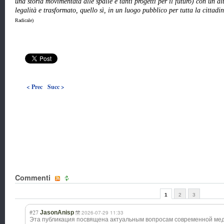
una storia movimentata alle spalle e tanti progetti per il futuro) con un al
legalità e trasformato, quello sì, in un luogo pubblico per tutta la cittadi
Radicale)
< Prec
Succ >
Commenti
1
2
3
#27
JasonAnisp
2026-07-29 11:33
Эта публикация посвящена актуальным вопросам современной ме