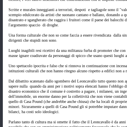
Scritte e murales inneggianti a terroristi, despoti e tagliagole sono il "v
scempio edulcorato da artisti che suonano cantano e ballano, donando a qu
disastrato e sgangherato che raggira i fruitori come il paese dei balocchi
l'argomento spaccio di droghe.
Una forma culturale che non so come faccia a essere rivendicata dalla sinis
dirigenti che stupidi non sono.
Luoghi inagibili resi ricettivi da una militanza furba di promoter che con
masse ignare coadiuvate da personaggi di spicco che usano questi luoghi 
Uno spettacolo ipocrita e falso che si rinnova in continuazione con inces
istituzioni culturali che non hanno ritegno alcuno rispetto a edifici non 
Dal dibattito scatenato dallo sgombero del Leoncavallo tutto questo non a
sapere nulla quando da anni per i motivi sopra elencati hanno l'obbligo d
disastro economico che il comune è costretto a pagare, i milanesi, un inge
dell'immobile, un enorme danno per la collettività che non viene contabil
quello di Casa Pound (che andrebbe anche chiusa) che ha locali di propri
minori. Sicuramente a quelli di Casa Pound gli si potrebbe imputare dann
bilanci, ha costi solo ideologici.
Parlano tanto di cultura ma si omette il fatto che il Leoncavallo è da anni 