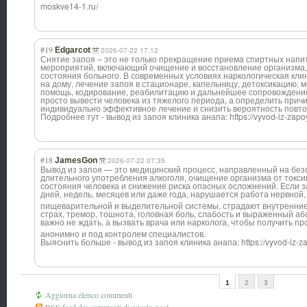
moskve14-1.ru/
#19
Edgarcot
2026-07-22 17:12
Снятие запоя – это не только прекращение приема спиртных напит
мероприятий, включающий очищение и восстановление организма,
состояния больного. В современных условиях наркологическая кли
на дому, лечение запоя в стационаре, капельницу, детоксикацию, 
помощь, кодирование, реабилитацию и дальнейшее сопровождение 
просто вывести человека из тяжелого периода, а определить прич
индивидуально эффективное лечение и снизить вероятность повто
Подробнее тут - вывод из запоя клиника анапа: https://vyvod-iz-zapo
#18
JamesGon
2026-07-22 07:35
Вывод из запоя — это медицинский процесс, направленный на бе
длительного употребления алкоголя, очищение организма от токси
состояния человека и снижение риска опасных осложнений. Если 
дней, недель, месяцев или даже года, нарушается работа нервной,
пищеварительной и выделительной системы, страдают внутренние
страх, тремор, тошнота, головная боль, слабость и выраженный а
важно не ждать, а вызвать врача или нарколога, чтобы получить 
анонимно и под контролем специалистов.
Выяснить больше - вывод из запоя клиника анапа: https://vyvod-iz-z
1
2
3
Aggiorna elenco commenti