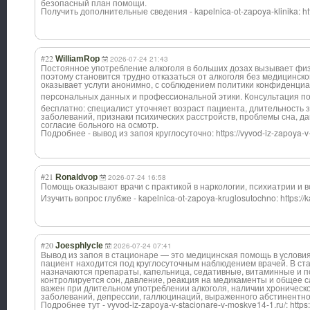
безопасный план помощи.
Получить дополнительные сведения - kapelnica-ot-za
poya-klinika: h
#22
WilliamRop
2026-07-24 21:43
Постоянное употребление алкоголя в больших дозах вызывает физ
поэтому становится трудно отказаться от алкоголя без медицинск
оказывает услуги анонимно, с соблюдением политики конфиденци
персональных данных и профессионально
й этики. Консультация 
бесплатно: специалист уточняет возраст пациента, длительность 
заболеваний, признаки психических расстройств, проблемы сна, да
согласие больного на осмотр.
Подробнее - вывод из запоя круглосуточно: https://vyvod-iz-zapoya-v
#21
Ronaldvop
2026-07-24 16:58
Помощь оказывают врачи с практикой в наркологии, психиатрии и 
Изучить вопрос глубже - kapelnica-ot-za
poya-kruglosuto
chno: https:/
#20
Joesphlycle
2026-07-24 07:41
Вывод из запоя в стационаре — это медицинская помощь в условия
пациент находится под круглосуточным наблюдением врачей. В ст
назначаются препараты, капельница, седативные, витаминные и 
контролируется сон, давление, реакция на медикаменты и общее 
важен при длительном употреблении алкоголя, наличии хроническ
заболеваний, депрессии, галлюцинаций, выраженного абстинентно
Подробнее тут - vyvod-iz-zapoya
-v-stacionare-v
-moskve14-1.ru/
: http