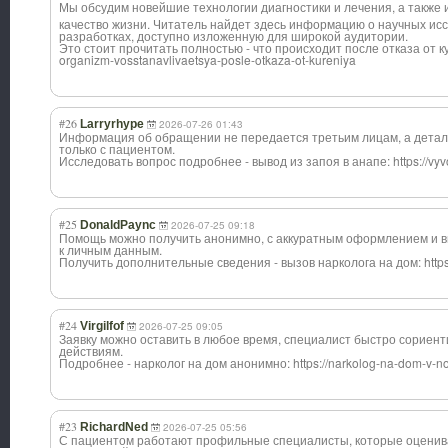
Мы обсудим новейшие технологии диагностики и лечения, а также
качество жизни. Читатель найдет здесь информацию о научных ис
разработках, доступно изложенную для широкой аудитории.
Это стоит прочитать полностью - что происходит после отказа от курен
organizm-vosstanavlivaetsya-posle-otkaza-ot-kureniya
#26
Larryrhype
2026-07-26 01:43
Информация об обращении не передается третьим лицам, а дета
только с пациентом.
Исследовать вопрос подробнее - вывод из запоя в анапе: https://vyv
#25
DonaldPaync
2026-07-25 09:18
Помощь можно получить анонимно, с аккуратным оформлением и
к личным данным.
Получить дополнительные сведения - вызов нарколога на дом: https:/
#24
Virgilfof
2026-07-25 09:05
Заявку можно оставить в любое время, специалист быстро сориен
действиям.
Подробнее - нарколог на дом анонимно: https://narkolog-na-dom-v-nov
#23
RichardNed
2026-07-25 05:56
С пациентом работают профильные специалисты, которые оценив