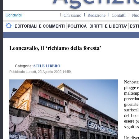
Condividi
|
Chi siamo
Redazione
Contatti
Nuo
EDITORIALI E COMMENTI
POLITICA
DIRITTI E LIBERTA'
EST
Leoncavallo, il ‘richiamo della foresta’
Categoria:
STILE LIBERO
Pubblicato Lunedì, 25 Agosto 2025 14:59
Nonostan
piogge e
maltemp
prevedo
giornate
surrisca
del Leon
essere p
seguitis
Un diver