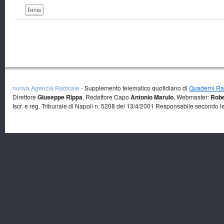
Invia
nuova Agenzia Radicale
- Supplemento telematico quotidiano di
Quaderni Rad
Direttore
Giuseppe Rippa
, Redattore Capo
Antonio Marulo
, Webmaster:
Robe
Iscr. e reg. Tribunale di Napoli n. 5208 del 13/4/2001 Responsabile secondo l