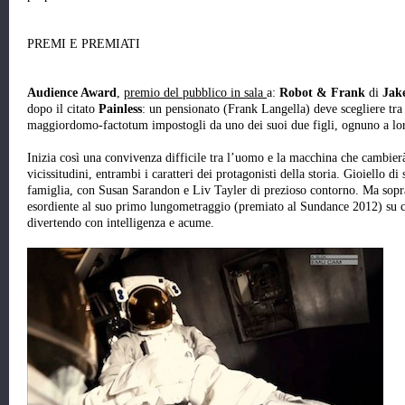
PREMI E PREMIATI
Audience Award
,
premio del pubblico in sala
a:
Robot & Frank
di
Jake
dopo il citato
Painless
: un pensionato (Frank Langella) deve scegliere tra
maggiordomo-factotum impostogli da uno dei suoi due figli, ognuno a lo
Inizia così una convivenza difficile tra l’uomo e la macchina che cambierà
vicissitudini, entrambi i caratteri dei protagonisti della storia. Gioiello d
famiglia, con Susan Sarandon e Liv Tayler di prezioso contorno. Ma soprat
esordiente al suo primo lungometraggio (premiato al Sundance 2012) su co
divertendo con intelligenza e acume.