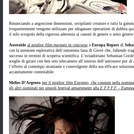
Rinunciando a angosciose dimensioni, orripilanti creature e tutta la gamma
frequentemente vengono utilizzate per sdoganare operazioni di dubbia qual
il solo scrupolo della rigorosa aderenza ai canoni di genere o sotto genere
Asteroide
al miglior film europeo in concorso
a
Europa Report
di
Seba
con la missione esplorativa dell’omonima luna di Giove che, fallendo tra
successo in termini di scoperta scientifica. L’ecuadoriano Sebastian Corde
sceglie di girare con ben otto telecamere all’interno dell’astronave pur di
l’effetto al contempo straniante e coinvolgente della sua efficace soluzio
accanitamente contestabile.
Melies D’Argento
per il miglior film Europeo, che consiste nella nomina
gli altri nominati nei singoli festival appartenenti alla
E.F.F.F.F. - Europe