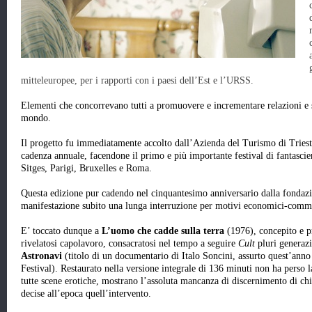
mitteleuropee, per i rapporti con i paesi dell’Est e l’URSS.
Elementi che concorrevano tutti a promuovere e incrementare relazioni e s
mondo.
Il progetto fu immediatamente accolto dall’Azienda del Turismo di Tries
cadenza annuale, facendone il primo e più importante festival di fantasci
Sitges, Parigi, Bruxelles e Roma.
Questa edizione pur cadendo nel cinquantesimo anniversario dalla fondazi
manifestazione subito una lunga interruzione per motivi economici-commer
E’ toccato dunque a
L’uomo che cadde sulla terra
(1976), concepito e p
rivelatosi capolavoro, consacratosi nel tempo a seguire
Cult
pluri generaz
Astronavi
(titolo di un documentario di Italo Soncini, assurto quest’ann
Festival). Restaurato nella versione integrale di 136 minuti non ha perso la
tutte scene erotiche, mostrano l’assoluta mancanza di discernimento di chi 
decise all’epoca quell’intervento.