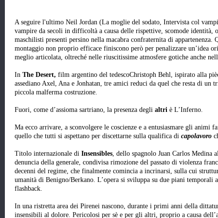
A seguire l'ultimo Neil Jordan (La moglie del sodato, Intervista col vamp
vampire da secoli in difficoltà a causa delle rispettive, scomode identità, o
maschilisti presenti persino nella macabra confraternita di appartenenza. Q
montaggio non proprio efficace finiscono però per penalizzare un’idea or
meglio articolata, oltreché nelle riuscitissime atmosfere gotiche anche nel
In
The Desert,
film argentino del tedescoChristoph Behl, ispirato alla pi
assediano Axel, Ana e Jonhatan, tre amici reduci da quel che resta di un t
piccola malferma costruzione.
Fuori, come d’assioma sartriano, la presenza degli
altri
è L’Inferno.
Ma ecco arrivare, a sconvolgere le coscienze e a entusiasmare gli animi fa
quello che tutti si aspettano per discettarne sulla qualifica di
capolavoro
ch
Titolo internazionale di
Insensibles
, dello spagnolo Juan Carlos Medina 
denuncia della generale, condivisa rimozione del passato di violenza franc
decenni del regime, che finalmente comincia a incrinarsi, sulla cui struttura
umanità di Benigno/Berkano. L’opera si sviluppa su due piani temporali a
flashback.
In una ristretta area dei Pirenei nascono, durante i primi anni della ditta
insensibili al dolore. Pericolosi per sè e per gli altri, proprio a causa de