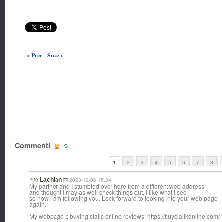
< Prec
Succ >
Commenti
1
2
3
4
5
6
7
8
#96
Lachlan
2023-12-06 15:34
My partner and I stumbled over here from a different web address
and thought I may as well check things out. I like what I see
so now i am following you. Look forward to looking into your web page
again.
My webpage :: buying cialis online reviews: https://buycialikonline.com/