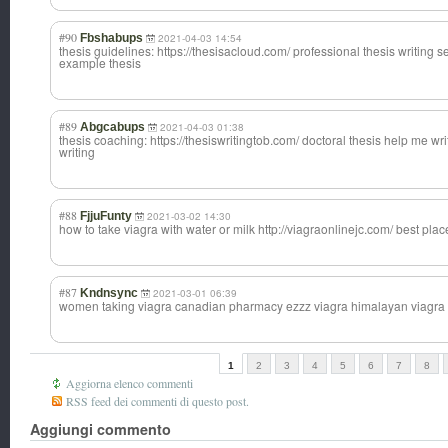
#90
Fbshabups
2021-04-03 14:54
thesis guidelines: https://thesisacloud.com/ professional thesis writing se
example thesis
#89
Abgcabups
2021-04-03 01:38
thesis coaching: https://thesiswritingtob.com/ doctoral thesis help me wri
writing
#88
FjjuFunty
2021-03-02 14:30
how to take viagra with water or milk http://viagraonlinejc.com/ best plac
#87
Kndnsync
2021-03-01 06:39
women taking viagra canadian pharmacy ezzz viagra himalayan viagra
1
2
3
4
5
6
7
8
Aggiorna elenco commenti
RSS feed dei commenti di questo post.
Aggiungi commento