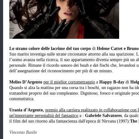
Lo strano colore delle lacrime del tuo corpo
di
Helene Cattet e Bruno
Suo marito investiga sulle strane circostanze attorno alla sua sparizione
l’uomo avanza nella ricerca, il suo appartamento diventa sempre più un 
personale. Rimane il ricordo sonoro dei buuh e dei fischi che, levandosi 
dell’assegnazione del riconoscimento per più di un minuto.
Melies D’Argento
per il miglior cortometraggio
a
Happy B-day
di
Holg
Quando si alza la mattina per una corsa tra i boschi, un ragazzo non ha ide
trattandosi proprio del suo compleanno. Dignitoso, fresco e originale prodo
contenutistica.
Urania d’Argento,
premio alla carriera realizzato in collaborazione con
un'importante personalità del fantastico
a :
Gabriele Salvatores
, da qualc
il film del suo ritorno alla fantascienza dall'epoca di Nirvana (1997):
The 
Vincenzo Basile