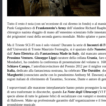
Tutto il resto è noia (con un’eccezione di cui diremo in fondo) o al mass
Punk Guignolesco di
Frankenstein’s Army
dell’olandese Richard Raapho
chirurgico nazista sfuggito di mano all’ennesimo scienziato folle innestat
dei prigionieri russi della seconda guerra mondiale. Molto splatter e pare
Ma il Trieste SCI-FI non è solo visioni! Durante la serie di
Incontri di 
dell’Università di Trieste Maurizio Fermeglia, si è spaziato dalle
Nanotec
dall’
Auto Elettrica
alla
Fantascienza Made in Italy
, dal mancato amore
Prossimo Venturo. Giuseppe Lippi
curatore della collana
Urania
, faro
Mondadori, ha condotto la conferenza di presentazione del volume n. 16
Schiavo Campo,
l’astrofisicovincitore del Premio 2012 per il miglior r
Italia,
dedicato alla fantascienza nostrana, ha celebrato
The Outsider
, d
Margheriti
(conosciuto anche con lo pseudonimo Anthony M. Dawson) all
registi italiani di riferimento di Tarantino, Scorsese, Dante e autore di ge
I sopravvissuti alle maratone interplanetarie hanno potuto proseguire la na
di sera trasformate in discoteche, quando
La Notte degli Ultracorpi
(VJ F
specie aliene di tutte le galassie felici di socializzare con vampiri e mostru
di Hallowen. Make up professionale garantito dall’organizzazione e il f
propulsione musicale.