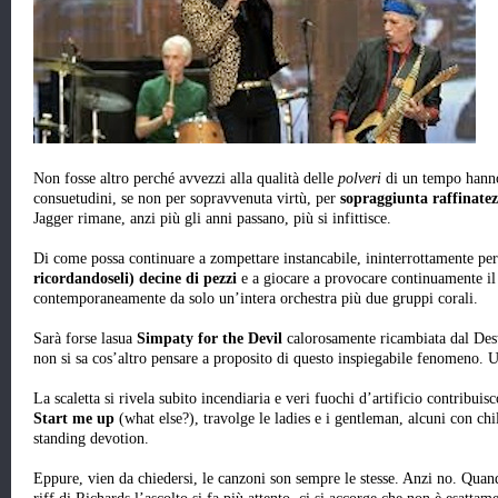
Non fosse altro perché avvezzi alla qualità delle
polveri
di un tempo hanno
consuetudini, se non per sopravvenuta virtù, per
sopraggiunta raffinatez
Jagger rimane, anzi più gli anni passano, più si infittisce.
Di come possa continuare a zompettare instancabile, ininterrottamente per
ricordandoseli) decine di pezzi
e a giocare a provocare continuamente il
contemporaneamente da solo un’intera orchestra più due gruppi corali.
Sarà forse lasua
Simpaty for the Devil
calorosamente ricambiata dal Dest
non si sa cos’altro pensare a proposito di questo inspiegabile fenomeno.
La scaletta si rivela subito incendiaria e veri fuochi d’artificio contribuis
Start me up
(what else?), travolge le ladies e i gentleman, alcuni con chil
standing devotion.
Eppure, vien da chiedersi, le canzoni son sempre le stesse. Anzi no. Qua