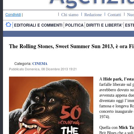
Condividi
|
Chi siamo
Redazione
Contatti
Nuo
EDITORIALI E COMMENTI
POLITICA
DIRITTI E LIBERTA'
EST
The Rolling Stones, Sweet Summer Sun 2013, è ora F
Categoria:
CINEMA
Pubblicato Domenica, 08 Dicembre 2013 19:21
A
Hide park, l’esta
farfalle liberate sul
avrebbero dovuto su
avvenuta appena due 
diventato oggi l’im
famosa e longeva Ro
concerto inaugurale 
1974).
Quella con
Mick Ta
Brit Blues che a soli