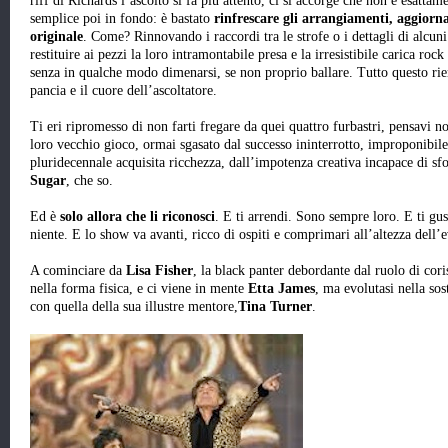
riff di Richards l’ascolto si fa più attento, ci si accorge che non è esat
semplice poi in fondo: è bastato
rinfrescare gli arrangiamenti, aggiorna
originale
. Come? Rinnovando i raccordi tra le strofe o i dettagli di alcun
restituire ai pezzi la loro intramontabile presa e la irresistibile carica roc
senza in qualche modo dimenarsi, se non proprio ballare. Tutto questo ri
pancia e il cuore dell’ascoltatore.
Ti eri ripromesso di non farti fregare da quei quattro furbastri, pensavi no
loro vecchio gioco, ormai sgasato dal successo ininterrotto, improponibil
pluridecennale acquisita ricchezza, dall’impotenza creativa incapace di s
Sugar
, che so.
Ed è
solo allora che li riconosci
. E ti arrendi. Sono sempre loro. E ti gu
niente. E lo show va avanti, ricco di ospiti e comprimari all’altezza dell’
A cominciare da
Lisa Fisher
, la black panter debordante dal ruolo di cori
nella forma fisica, e ci viene in mente
Etta James
, ma evolutasi nella so
con quella della sua illustre mentore,
Tina Turner
.