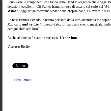
Sono varie le componenti che fanno della Band la leggenda che è oggi. Pur 
defezioni eccellenti. Gli Stones hanno smesso di esserlo sul serio nel ’94, 
Wiman
, oggi settantasettenne leader della propria band, i Rhythm Kings.
La base ritmica essendo la natura portante della loro autenticità ma sopra
Roll
certo
and
we like it
, questo è sicuro, ma quale evento musicale, indi
paragonabile alla loro?
Anche al cinema è stato un successo.
L’ennesimo
.
Vincenzo Basile
< Prec
Succ >