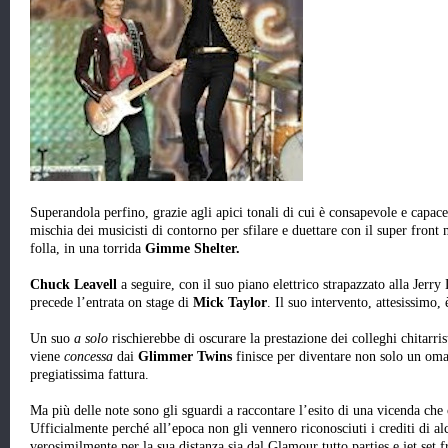
Superandola perfino, grazie agli apici tonali di cui è consapevole e capac
mischia dei musicisti di contorno per sfilare e duettare con il super front 
folla, in una torrida
Gimme Shelter.
Chuck Leavell
a seguire, con il suo piano elettrico strapazzato alla Jerry
precede l’entrata on stage di
Mick Taylor
. Il suo intervento, attesissimo, 
Un suo
a solo
rischierebbe di oscurare la prestazione dei colleghi chitarris
viene
concessa
dai
Glimmer Twins
finisce per diventare non solo un oma
pregiatissima fattura.
Ma più delle note sono gli sguardi a raccontare l’esito di una vicenda che
Ufficialmente perché all’epoca non gli vennero riconosciuti i crediti di a
verosimilmente per la sua distanza sia dal Glamour tutto parties e jet set f