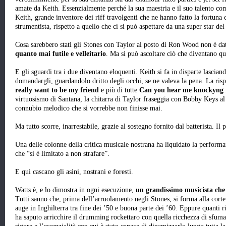
amate da Keith. Essenzialmente perché la sua maestria e il suo talento co
Keith, grande inventore dei riff travolgenti che ne hanno fatto la fortun
strumentista, rispetto a quello che ci si può aspettare da una super star de
Cosa sarebbero stati gli Stones con Taylor al posto di Ron Wood non è da
quanto mai futile e velleitario
. Ma si può ascoltare ciò che diventano qu
E gli sguardi tra i due diventano eloquenti. Keith si fa in disparte lascian
domandargli, guardandolo dritto degli occhi, se ne valeva la pena. La risp
really want to be my friend
e più di tutte
Can you hear me knockyng
virtuosismo di Santana, la chitarra di Taylor fraseggia con Bobby Keys al 
connubio melodico che si vorrebbe non finisse mai.
Ma tutto scorre, inarrestabile, grazie al sostegno fornito dal batterista. Il
Una delle colonne della critica musicale nostrana ha liquidato la perform
che “si è limitato a non strafare”.
E qui cascano gli asini, nostrani e foresti.
Watts è, e lo dimostra in ogni esecuzione,
un grandissimo musicista che 
Tutti sanno che, prima dell’arruolamento negli Stones, si forma alla corte 
auge in Inghilterra tra fine dei ’50 e buona parte dei ’60. Eppure quanti
ha saputo arricchire il drumming rockettaro con quella ricchezza di sfumatu