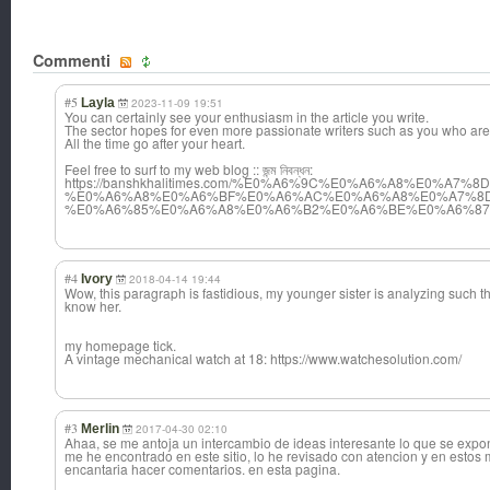
Commenti
#5
Layla
2023-11-09 19:51
You can certainly see your enthusiasm in the article you write.
The sector hopes for even more passionate writers such as you who are 
All the time go after your heart.
Feel free to surf to my web blog :: জন্ম নিবন্ধন:
https://banshkhalitimes.com/%E0%A6%9C%E0%A6%A8%E0%A7%
%E0%A6%A8%E0%A6%BF%E0%A6%AC%E0%A6%A8%E0%A7%8D
%E0%A6%85%E0%A6%A8%E0%A6%B2%E0%A6%BE%E0%A6%8
#4
Ivory
2018-04-14 19:44
Wow, this paragraph is fastidious, my younger sister is analyzing such th
know her.
my homepage tick.
A vintage mechanical watch at 18: https://www.watchesolution.com/
#3
Merlin
2017-04-30 02:10
Ahaa, se me antoja un intercambio de ideas interesante lo que se expo
me he encontrado en este sitio, lo he revisado con atencion y en esto
encantaria hacer comentarios. en esta pagina.