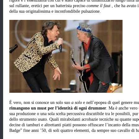
rigore e l’essenzialità con cui è stato capace di dinamizzarlo lungo tutta l
sul rullante, eretici per un batterista preciso
comme il faut
, che ha avuto i
della sua originalissima e inconfondibile pulsazione.
È vero, non si conosce un solo suo
a solo
e nell’epopea di quel genere mu
rimangono un must per l’identità di ogni drummer
. Ma è anche vero 
sua produzione o una sola scelta percussiva discutibile tra le possibili, pur
dello strumento usato. Quali mirabolanti acrobazie tecniche su quante sup
decine di tamburi e altrettanti piatti possono offuscare l’incanto della mu
Badge” fine anni ’50, di soli quattro elementi, da sempre suo cavallo di ba