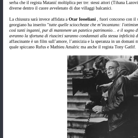
serba che il regista Matanić moltiplica per tre: stessi attori (Tihana Laz
diverse dentro il cuore avvelenato di due villaggi balcanici.
La chiusura sarà invece affidata a
Otar Iosseliani
, fuori concorso con il
georgiano ha inserito “
tutte quelle sciocchezze che m’incantano:
l'ottimis
così tanti inganni, pur di mantenere un patetico patrimonio... e il sogno di
avranno la sfortuna di riuscirci saranno condannati alla stessa infelicità 
affascinante è un film sull’amore, l’amicizia e la speranza in un domani mi
quale spiccano Rufus e Mathieu Amalric ma anche il regista Tony Gatlif.