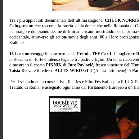
Tra i più applauditi documentari dell’ultima stagione,
CHUCK NORRIS
Calugareanu
che racconta la storia della donna che nella Romania di Ce
l'embargo e doppiando decine di film americani, mostrando per la prima v
occidentale, attraverso gli action-movie degli anni ’80 e i loro protagon
Stallone.
16
i
cortometraggi
in concorso per il
Premio TFF Corti.
L’ungherese
R
la storia di un forte e intenso legame tra padre e figlio. Un tema ricorren
dimostrano il croato
PIKNIK
di
Jure Pavlović
, fresco vincitore dell’E
Taisia Deeva
e il tedesco
ALLES WIRD GUT
(Andrà tutto bene) di
Pat
Per il secondo anno consecutivo, il Trieste Film Festival ospita il LUX PR
Trattato di Roma, e assegnato ogni anno dal Parlamento Europeo a un fil