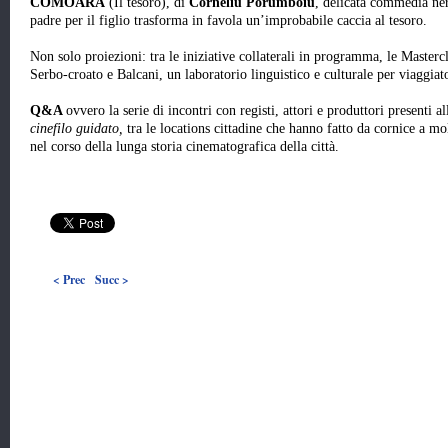
COMOARA
(Il tesoro), di
Corneliu Porumboiu
, delicata commedia ne
padre per il figlio trasforma in favola un’improbabile caccia al tesoro.
Non solo proiezioni: tra le iniziative collaterali in programma, le 
Serbo-croato e Balcani, un laboratorio linguistico e culturale per viaggiato
Q&A
ovvero la serie di incontri con registi, attori e produttori presenti a
cinefilo guidato,
tra le locations cittadine che hanno fatto da cornice a mo
nel corso della lunga storia cinematografica della città.
< Prec
Succ >