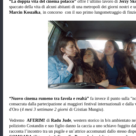
“La doppia vita del cinema polacco”
offre l’ultimo lavoro di
Jerzy Sk
spaccato della vita di alcuni abitanti di una metropoli dei giorni nostri e
Marcin Koszałka
, in concorso con il suo primo lungometraggio di finz
“Nuovo cinema rumeno tra favola e realtà”
fa invece il punto sulla “n
consacrata dalla partecipazione ai maggiori festival internazionali e dalla 
d'Oro (
4 mesi 3 settimane 2 giorni
di Cristian Mungiu).
Vedremo
AFERIM!
di
Radu Jude
, western storico in b/n ambientato n
poliziotto Costandin e suo figlio danno la caccia a uno schiavo fuggito d
racconta l’incontro tra un pugile e un’attrice accomunati dallo stesso disp