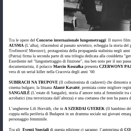
Tra le opere del
Concorso internazionale lungometraggi
: Il nuovo film
AUSMA
(L’alba), rifacendosi al passato sovietico, echeggia la storia del
Trofimovič Morozov), protagonista della propaganda stalinista negli anni
(Patria) firma la seconda parte di una trilogia dedicata alla cosiddetta “g
Esordiente nel “lungometraggio di finzione”, ma ben noto per il suo passat
documentarista, il polacco
Marcin Koszałka
presenta
CZERWONY PA
vera di un serial killer nella Cracovia degli anni ’60.
SUBIRACH NA TRUPOVE
(Il collezionista di cadaveri) che dimostra u
cinema bulgaro; la lituana
Alanté Kavaïté
, premiata come migliore regis
SANGAILĖ
(L’estate di Sangaile), storia d’amore tutta al femminile tra 
acrobatici (ma terrorizzata dall’altezza) e una coetanea che non ha paura d
L’ungherese Lili Horváth, che in
A SZERDAI GYEREK
(Il bambino de
coppia nella periferia di Budapest in un dramma sociale sui giovani emargi
personaggio femminile.
Tra gli
Eventi Speciali
di questa edizione ci saranno:
l’anteprima di
CO