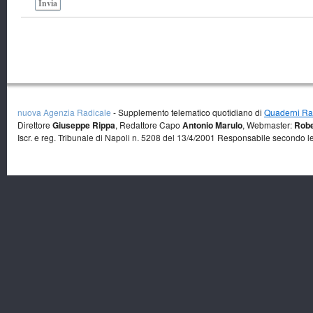
Invia
nuova Agenzia Radicale
- Supplemento telematico quotidiano di
Quaderni Rad
Direttore
Giuseppe Rippa
, Redattore Capo
Antonio Marulo
, Webmaster:
Robe
Iscr. e reg. Tribunale di Napoli n. 5208 del 13/4/2001 Responsabile secondo l