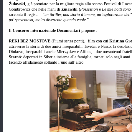
Żuławski
, già premiato per la migliore regia allo scorso Festival di Lo
Gombrowicz che nelle mani di
Żuławski (
Possession
e
Le mie notti sono 
racconta il regista – “
un thriller, una storia d’amore, un’esplorazione de
po’ spaventoso, molto divertente quando vuole.
”
Il
Concorso internazionale Documentari
propone :
REKI BEZ MOSTOVE
(Fiumi senza ponti), film con cui
Kristina Gr
attraverso la storia di due amici inseparabili, Tsvetan e Nasco, la desolazi
Dinkovo; inseparabili anche Mieczysław e Alfons, i due novantenni fratel
Staroń
: deportati in Siberia insieme alla famiglia, tornati solo negli ann
facendo affidamento soltanto l’uno sull’altro.