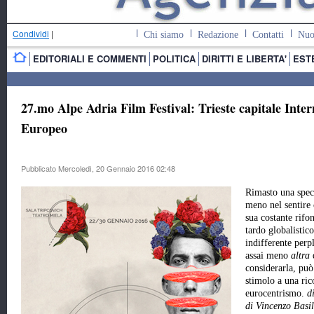
Condividi
|
Chi siamo
Redazione
Contatti
Nuo
EDITORIALI E COMMENTI
POLITICA
DIRITTI E LIBERTA'
EST
27.mo Alpe Adria Film Festival: Trieste capitale Inte
Europeo
Pubblicato Mercoledì, 20 Gennaio 2016 02:48
Rimasto una spec
meno nel sentire
sua costante rifo
tardo globalistic
indifferente perpl
assai meno
altra
considerarla, può
stimolo a una ri
eurocentrismo.
d
di Vincenzo Basi