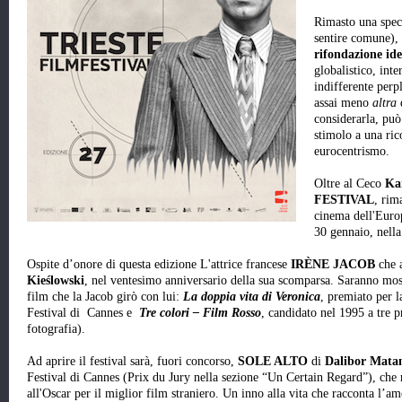
Rimasto una spec
sentire comune),
rifondazione ide
globalistico, int
indifferente perpl
assai meno
altra
considerarla, può
stimolo a una ri
eurocentrismo.
Oltre al Ceco
Ka
FESTIVAL
, rim
cinema dell'Europ
30 gennaio, nella
Ospite d’onore di questa edizione L'attrice francese
IRÈNE JACOB
che 
Kieślowski
, nel ventesimo anniversario della sua scomparsa. Saranno mostr
film che la Jacob girò con lui:
La doppia vita di Veronica
, premiato per l
Festival di Cannes e
Tre colori – Film Rosso
, candidato nel 1995 a tre 
fotografia).
Ad aprire il festival sarà, fuori concorso,
SOLE ALTO
di
Dalibor Mata
Festival di Cannes (Prix du Jury nella sezione “Un Certain Regard”), che 
all'Oscar per il miglior film straniero. Un inno alla vita che racconta l’