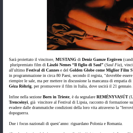
Sarà proiettato il vincitore,
MUSTANG
di
Deniz Gamze Ergüven
(candi
pluripremiato film di
László Nemes
“Il figlio di Saul”
(
Saul Fia
), vinc
all'ultimo
Festival di Cannes
e del
Golden Globe come Miglior Film S
in programmazione in circa 80 Paesi, secondo il regista, “dovrebbe essere
riempire le sale, ma per mettere in discussione la mancanza di empatia di m
Géza Röhrig
, per promuovere il film in Italia, dove uscirà il 21 gennaio.
Infine nella sezione
Born in Trieste
, è da segnalare
REMÉNYVASÚT
(U
Trencsényi
, già vincitore al Festival di Lipsia, racconto di formazione 
evadere dalle drammatiche condizioni della loro vita attraverso la “ferrov
dopoguerra.
Due i focus nazionali di quest’anno: riguardano Polonia e Romania.