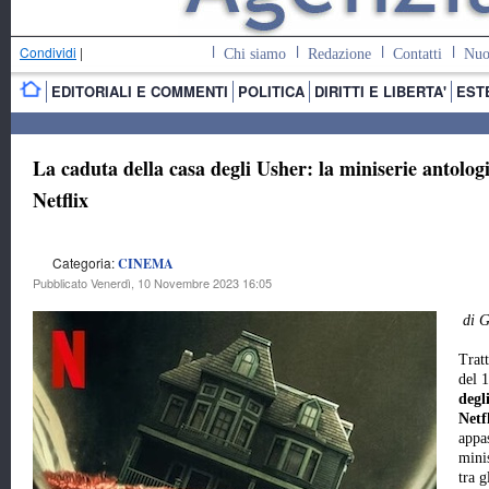
Condividi
|
Chi siamo
Redazione
Contatti
Nuo
EDITORIALI E COMMENTI
POLITICA
DIRITTI E LIBERTA'
EST
La caduta della casa degli Usher: la miniserie antolo
Netflix
Categoria:
CINEMA
Pubblicato Venerdì, 10 Novembre 2023 16:05
di G
Trat
del 
degl
Netf
appas
mini
tra g