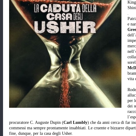
Kin
Shin
.
Patri
e nar
Gre
dell
imper
merc
nell’
colla
sorel
McD
bram
vita 
Rode
alluc
per l
dei s
racco
l’esp
procuratore C. Auguste Dupin (
Carl Lumbly
) che da anni cerca di far in
commessi ma sempre prontamente insabbiati. Le cruente e bizzarre dipartite
fine, dunque, per la casa degli Usher.