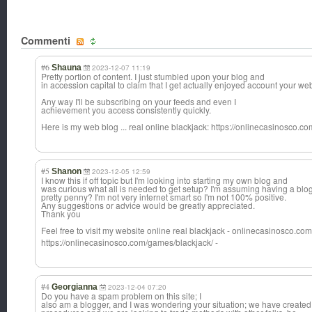
Commenti
#6
Shauna
2023-12-07 11:19
Pretty portion of content. I just stumbled upon your blog and
in accession capital to claim that I get actually enjoyed account your we
Any way I'll be subscribing on your feeds and even I
achievement you access consistently quickly.
Here is my web blog ... real online blackjack: https://onlinecasinosco.c
#5
Shanon
2023-12-05 12:59
I know this if off topic but I'm looking into starting my own blog and
was curious what all is needed to get setup? I'm assuming having a blog
pretty penny? I'm not very internet smart so I'm not 100% positive.
Any suggestions or advice would be greatly appreciated.
Thank you
Feel free to visit my website online real blackjack - onlinecasinosco
.com
https://onlinecasinosco.com/games/blackjack/ -
#4
Georgianna
2023-12-04 07:20
Do you have a spam problem on this site; I
also am a blogger, and I was wondering your situation; we have create