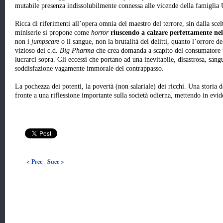
mutabile presenza indissolubilmente connessa alle vicende della famiglia 
Ricca di riferimenti all’opera omnia del maestro del terrore, sin dalla scelt
miniserie si propone come
horror
riuscendo a calzare perfettamente nell
non i
jumpscare
o il sangue, non la brutalità dei delitti, quanto l’orrore 
vizioso dei c.d.
Big Pharma
che crea domanda a scapito del consumatore p
lucrarci sopra. Gli eccessi che portano ad una inevitabile, disastrosa, sangu
soddisfazione vagamente immorale del contrappasso.
La pochezza dei potenti, la povertà (non salariale) dei ricchi. Una storia d
fronte a una riflessione importante sulla società odierna, mettendo in evide
< Prec
Succ >