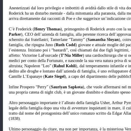
Anestetizzati dal loro privilegio e imbottiti di avidità dallo stile di vita d
Roderick ha un disturbo mentale - dalla mitomania alla paranoia, dalla 
arriva direttamente dai racconti di Poe e che suggerisce un’indicazione circ
C’è Frederick (
Henry Thomas
), primogenito di Roderick avuto con la s
Parker
), CEO dell’azienda di famiglia, alla perenne ricerca dell’approva
schernito dai fratellastri; Tamerlane “Tammy” (
Samantha Sloyan
), coin
famiglia, che ripugna Juno (
Ruth Codd
) giovane e attuale moglie del pa
l’esistenza. Iniziano poi i “bastardi”, così chiamati dai due figli legittimi
affetto: Victorine LaFourcade (
T’Nia Miller
) una cardiochirurga che si oc
medici per conto della Fortunato, e nasconde la sua vera natura priva di sc
altruista; Napoleon “Leo” (
Rahul Kohli
), dal temperamento infantile e in
dedito alle droghe e lontano dall’azienda di famiglia, è uno sviluppatore d
Camille L’Espanaye (
Kate Siegel
), a capo del dipartimento delle pubblic
Infine Prospero “Perry” (
Sauriyan Sapkota
), che vuole affermarsi nel 
una propria catena di night club, è un giovane disnibito e dissoluto spess
Altro personaggio importante è l’alleato della famiglia Usher, Arthur Pym
legale della famiglia dopo una vita di avventure inquietanti in mare, il
tratto dal nome del protagonista dell’unico romanzo scritto da Edgar All
(1838).
Ultimo personaggio da citare, ma non per importanza, è la misteriosa Ver