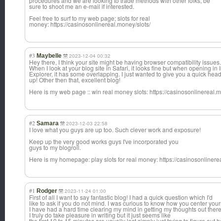
procedures and we are looking to trade methods with other folks, be
sure to shoot me an e-mail if interested.
Feel free to surf to my web page; slots for real
money: https://casinosonlinereal.money/slots/
#3
Maybelle
2023-12-04 00:32
Hey there, I think your site might be having browser compatibility issues.
When I look at your blog site in Safari, it looks fine but when opening in 
Explorer, it has some overlapping. I just wanted to give you a quick hea
up! Other then that, excellent blog!
Here is my web page :: win real money slots: https://casinosonlinereal.m
#2
Samara
2023-12-03 22:58
I love what you guys are up too. Such clever work and exposure!
Keep up the very good works guys I've incorporated you
guys to my blogroll.
Here is my homepage: play slots for real money: https://casinosonlinere
#1
Rodger
2023-11-24 01:00
First of all I want to say fantastic blog! I had a quick question which I'd
like to ask if you do not mind. I was curious to know how you center yours
I have had a hard time clearing my mind in getting my thoughts out there
I truly do take pleasure in writing but it just seems like
the first 10 to 15 minutes are usually lost simply just trying to figure out