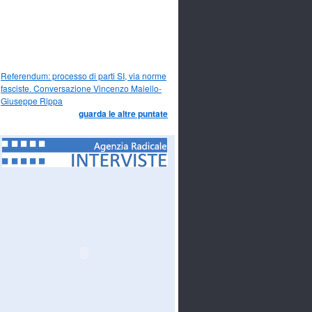
Referendum: processo di parti SI, via norme
fasciste. Conversazione Vincenzo Maiello-
Giuseppe Rippa
guarda le altre puntate