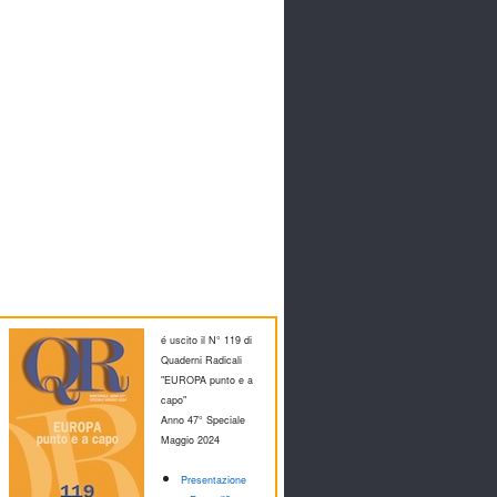
é uscito il N° 119 di
Quaderni Radicali
"EUROPA punto e a
capo"
Anno 47° Speciale
M
aggio 2024
Presentazione