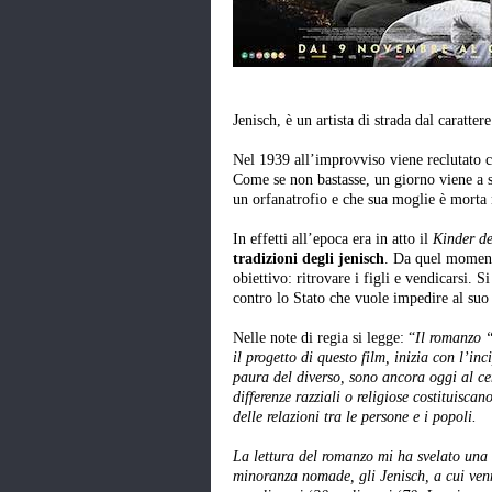
Jenisch, è un artista di strada dal caratter
Nel 1939 all’improvviso viene reclutato 
Come se non bastasse, un giorno viene a sap
un orfanatrofio e che sua moglie è morta 
In effetti all’epoca era in atto il
Kinder de
tradizioni degli jenisch
. Da quel moment
obiettivo: ritrovare i figli e vendicarsi. 
contro lo Stato che vuole impedire al suo
Nelle note di regia si legge: “
Il romanzo “
il progetto di questo film, inizia con l’in
paura del diverso, sono ancora oggi al cen
differenze razziali o religiose costituisca
delle relazioni tra le persone e i popoli.
La lettura del romanzo mi ha svelato una 
minoranza nomade, gli Jenisch, a cui venne