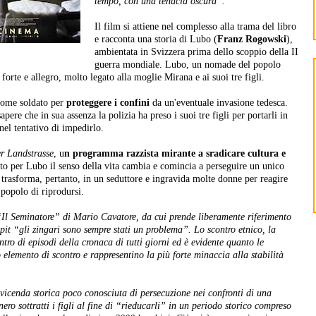
tempo, con una tenacia oscura”.
Il film si attiene nel complesso alla trama del libro
e racconta una storia di Lubo (
Franz Rogowski
),
ambientata in Svizzera prima dello scoppio della II
guerra mondiale. Lubo, un nomade del popolo
e forte e allegro, molto legato alla moglie Mirana e ai suoi tre figli.
come soldato per
proteggere i confini
da un'eventuale invasione tedesca.
ere che in sua assenza la polizia ha preso i suoi tre figli per portarli in
nel tentativo di impedirlo.
r Landstrasse
, u
n programma razzista mirante a sradicare cultura e
o per Lubo il senso della vita cambia e comincia a perseguire un unico
Si trasforma, pertanto, in un seduttore e ingravida molte donne per reagire
 popolo di riprodursi.
Il Seminatore” di Mario Cavatore, da cui prende liberamente riferimento
cipit “gli zingari sono sempre stati un problema”. Lo scontro etnico, la
tro di episodi della cronaca di tutti giorni ed è evidente quanto le
no elemento di scontro e rappresentino la più forte minaccia alla stabilità
vicenda storica poco conosciuta di persecuzione nei confronti di una
ro sottratti i figli al fine di “rieducarli” in un periodo storico compreso