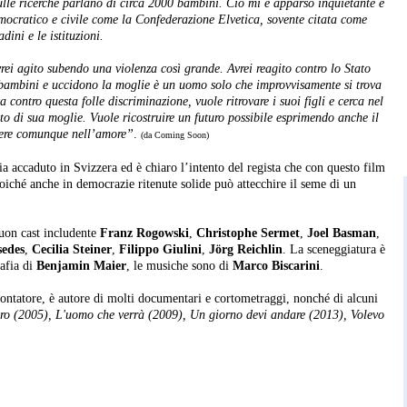
sulle ricerche parlano di circa 2000 bambini. Ciò mi è apparso inquietante e
mocratico e civile come la Confederazione Elvetica, sovente citata come
dini e le istituzioni.
rei agito subendo una violenza così grande. Avrei reagito contro lo Stato
bambini e uccidono la moglie è un uomo solo che improvvisamente si trova
 contro questa folle discriminazione, vuole ritrovare i suoi figli e cerca nel
lto di sua moglie. Vuole ricostruire un futuro possibile esprimendo anche il
edere comunque nell’amore”
.
(da Coming Soon)
sia accaduto in Svizzera ed è chiaro l’intento del regista che con questo film
, poiché anche in democrazie ritenute solide può attecchire il seme di un
buon cast includente
Franz Rogowski
,
Christophe Sermet
,
Joel Basman
,
edes
,
Cecilia Steiner
,
Filippo Giulini
,
Jörg Reichlin
. La sceneggiatura è
rafia di
Benjamin Maier
, le musiche sono di
Marco Biscarini
.
montatore, è autore di molti documentari e cortometraggi, nonché di alcuni
 giro (2005), L'uomo che verrà (2009), Un giorno devi andare (2013), Volevo