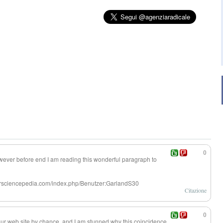
0
owever before end I am reading this wonderful paragraph to
nuursciencepedia.com/index.php/Benutzer:GarlandS30
Citazione
0
our web site by chance, and I am stunned why this coincidence