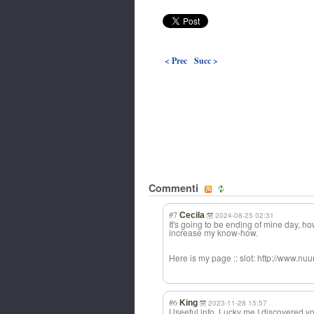
< Prec
Succ >
Commenti
#7
Cecila
2024-08-25 02:31
It's going to be ending of mine day, h
increase my know-how.
Here is my page :: slot: http://www.
#6
King
2023-11-28 15:57
Useeful info. Lucky me I discovered y