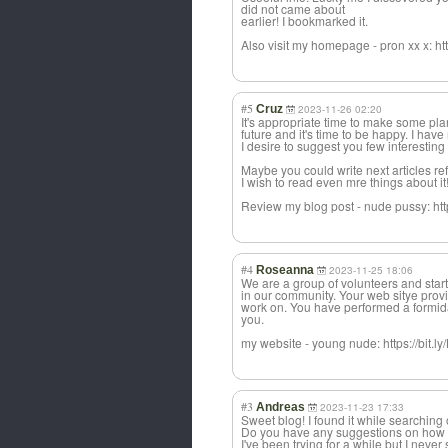
did not came about
earlier! I bookmarked it.
Also visit my homepage - pron xx x: htt
#5
Cruz
2023-11-26 02:20
It's appropriate time to make some pla
future and it's time to be happy. I have 
I desire to suggest you few interesting 
Maybe you could write next articles refer
I wish to read even mre things about it
Review my blog post - nude pussy: http
#4
Roseanna
2023-11-25 18:06
We are a group of volunteers and sta
in our community. Your web sitye provi
work on. You have performed a formidab
you.
my website - young nude: https://bit.l
#3
Andreas
2023-11-23 17:33
Sweet blog! I found it while searchin
Do you have any suggestions on how t
I've been trying for a while but I never