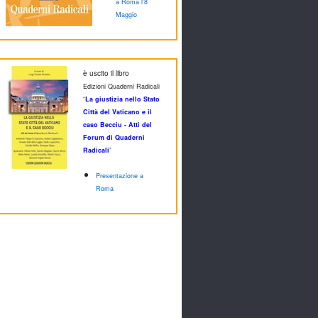
a Roma l'8
Maggio
è uscito il libro
Edizioni Quaderni Radicali
‘La giustizia nello Stato
Città del Vaticano e il
caso Becciu - Atti del
Forum di Quaderni
Radicali’
Presentazione a
Roma