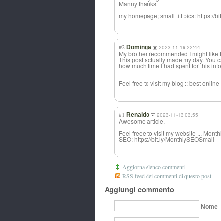
Manny thanks
my homepage; small titt pics: https://b
#2
Dominga
2023-11-16 22:44
My brother recommended I might like th
This post actually made my day. You c
how much time I had spent for this inf
Feel free to visit my blog :: best onlin
#1
Renaldo
2023-11-13 03:55
Awesome article.
Feel freee to visit my website ... Month
SEO: https://bit.ly/MonthlySEOSmall
Aggiorna elenco commenti
RSS feed dei commenti di questo post.
Aggiungi commento
Nome