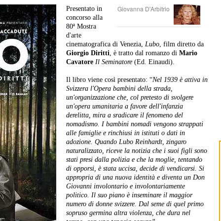
Giovanna D'Arbitrio
Presentato in
concorso alla
80ª Mostra
d'arte
cinematografica di Venezia,
Lubo
, film diretto da
Giorgio Diritti
, è tratto dal romanzo di
Mario
Cavatore
Il Seminatore
(Ed. Einaudi).
Il libro viene così presentato: “
Nel 1939 è attiva in
Svizzera l'Opera bambini della strada,
un'organizzazione che, col pretesto di svolgere
un'opera umanitaria a favore dell'infanzia
derelitta, mira a sradicare il fenomeno del
nomadismo. I bambini nomadi vengono strappati
alle famiglie e rinchiusi in istituti o dati in
adozione. Quando Lubo Reinhardt, zingaro
naturalizzato, riceve la notizia che i suoi figli sono
stati presi dalla polizia e che la moglie, tentando
di opporsi, è stata uccisa, decide di vendicarsi. Si
appropria di una nuova identità e diventa un Don
Giovanni involontario e involontariamente
politico. Il suo piano è inseminare il maggior
numero di donne svizzere. Dal seme di quel primo
sopruso germina altra violenza, che dura nel