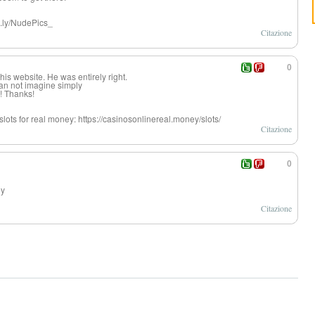
it.ly/NudePics_
Citazione
0
is website. He was entirely right.
an not imagine simply
o! Thanks!
e slots for real money: https://casinosonlinereal.money/slots/
Citazione
0
ly
Citazione