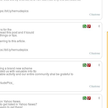
ps://bit.ly/hernudepics
Citazione
0
ns for the
read this post and if Icould
things or tips.
ring to this article.
!
s://bit.ly/hernudepics
Citazione
0
rting a brand new scheme
ded us with valuable info tto
le activity and our entire community shal be grateful to
y/NudePics_
Citazione
0
g on Yahoo News.
o get listed in Yahoo News?
 seem to get there!