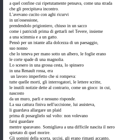
a quel confine cui ripetutamente pensava, come una strada
che gli precipitava incontro.
L'avevano cucito con aghi ricurvi
in un'ossessione,
prendendolo prigioniero, chiuso in un sacco
come i patricidi prima di gettarli nel Tevere, insieme
a una scimmia e a un gatto.
Pensò per un istante alla dolcezza di un paesaggio,
suo nonno
che lo teneva per mano sotto un albero, le foglie erano
le corte spade di una magnolia.
Lo scesero in una grossa cesta, lo spinsero
in una Renault rossa, era
un lavoro imperfetto che si rompeva:
tutte quelle morti, gli interrogatori, le lettere scritte,
le inutili notizie dette al contrario, come un gioco: in cui,
nascosto
da un muro, parli e nessuno risponde.
La sua cattura finiva nell'uccisione, lui assisteva,
li guardava allargare un plaid
prima di posarglielo sul volto: non volevano
farsi guardare
mentre sparavano. Somigliava a una difficile nascita il nero
spietato di quel morire.
Gli uomini della scorta, uccisi, gli erano rimasti accanto,