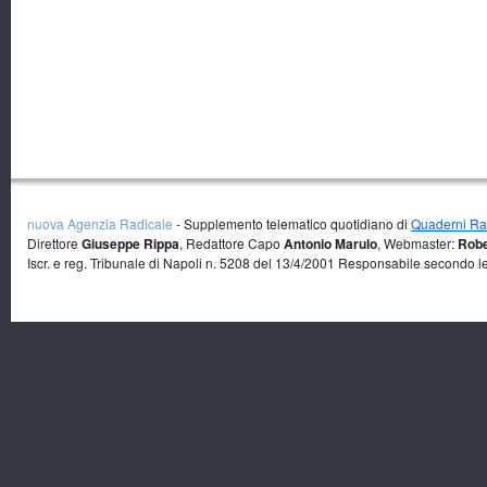
nuova Agenzia Radicale
- Supplemento telematico quotidiano di
Quaderni Rad
Direttore
Giuseppe Rippa
, Redattore Capo
Antonio Marulo
, Webmaster:
Robe
Iscr. e reg. Tribunale di Napoli n. 5208 del 13/4/2001 Responsabile secondo l