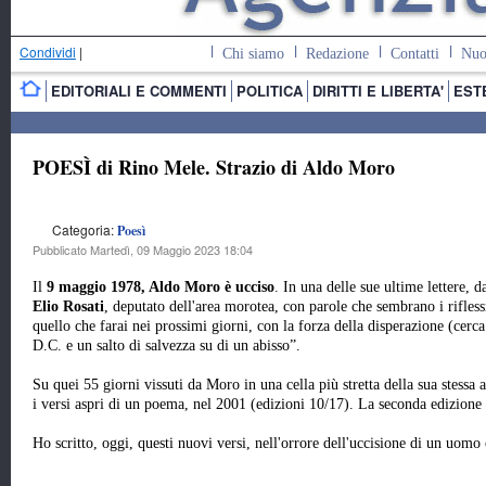
Condividi
|
Chi siamo
Redazione
Contatti
Nuo
EDITORIALI E COMMENTI
POLITICA
DIRITTI E LIBERTA'
EST
POESÌ di Rino Mele. Strazio di Aldo Moro
Categoria:
Poesì
Pubblicato Martedì, 09 Maggio 2023 18:04
Il
9 maggio 1978, Aldo Moro è ucciso
. In una delle sue ultime lettere, d
Elio Rosati
, deputato dell'area morotea, con parole che sembrano i rifless
quello che farai nei prossimi giorni, con la forza della disperazione (cerca 
D.C. e un salto di salvezza su di un abisso”.
Su quei 55 giorni vissuti da Moro in una cella più stretta della sua stessa 
i versi aspri di un poema, nel 2001 (edizioni 10/17). La seconda edizione
Ho scritto, oggi, questi nuovi versi, nell'orrore dell'uccisione di un uomo 