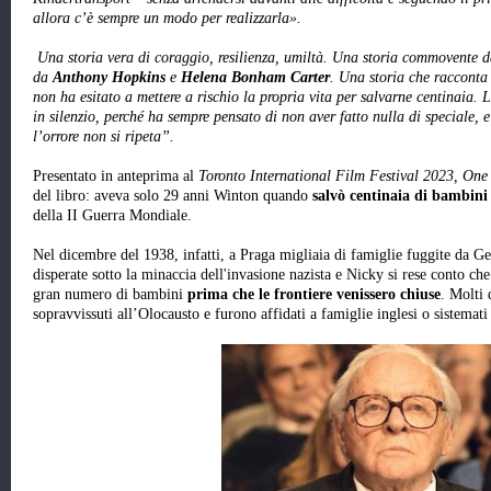
allora c’è sempre un modo per realizzarla».
Una storia vera di coraggio, resilienza, umiltà. Una storia commovente da 
da
Anthony Hopkins
e
Helena Bonham Carter
. Una storia che racconta
non ha esitato a mettere a rischio la propria vita per salvarne centinaia. 
in silenzio, perché ha sempre pensato di non aver fatto nulla di speciale, e
l’orrore non si ripeta”.
Presentato in anteprima al
Toronto International Film Festival 2023, One 
del libro: aveva solo 29 anni Winton quando
salvò centinaia di bambin
della II Guerra Mondiale.
Nel dicembre del 1938, infatti, a Praga migliaia di famiglie fuggite da G
disperate sotto la minaccia dell'invasione nazista e Nicky si rese conto ch
gran numero di bambini
prima che le frontiere venissero chiuse
. Molti 
sopravvissuti all’Olocausto e furono affidati a famiglie inglesi o sistemati 