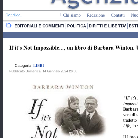
Condividi
|
Chi siamo
Redazione
Contatti
Nuo
EDITORIALI E COMMENTI
POLITICA
DIRITTI E LIBERTA'
EST
If it's Not Impossible..., un libro di Barbara Winton. 
Categoria:
LIBRI
Pubblicato Domenica, 14 Gennaio 2024 20:33
“IF it's
Impossib
Barbar
vera di 
tradotto
Life
, lo
Il libro