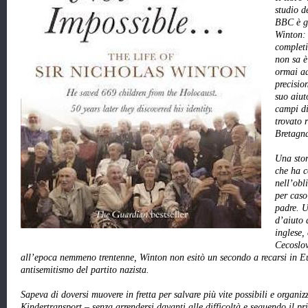
studio d
BBC è gr
Winton: 
completi
non sa è
ormai ad
precisio
suo aiuto
campi di
trovato 
Bretagn
Una stor
che ha c
nell’obl
per caso
padre. U
d’aiuto 
inglese,
Cecoslov
all’epoca nemmeno trentenne, Winton non esitò un secondo a recarsi in E
antisemitismo del partito nazista.
Sapeva di doversi muovere in fretta per salvare più vite possibili e organ
Kindertransport – senza arrendersi davanti alle difficoltà e seguendo il p