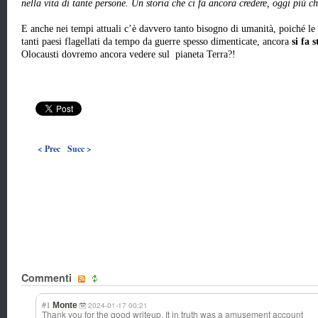
nella vita di tante persone. Un storia che ci fa ancora credere, oggi più c
E anche nei tempi attuali c’è davvero tanto bisogno di umanità, poiché le
tanti paesi flagellati da tempo da guerre spesso dimenticate, ancora
si fa 
Olocausti dovremo ancora vedere sul pianeta Terra?!
< Prec
Succ >
Commenti
#1
Monte
2024-01-17 00:21
Thank you for the good writeup. It in truth was a amusement account