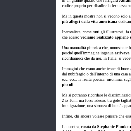
in un grande quadro che raffigura
Abram
codice proprio per ribadire la fermezza sul
Ma in questa mostra non si vedono solo a
più allegri della vita americana
dedican
Iperrealista, come tutti gli illustratori, f
che adesso
vediamo realizzato appieno s
Una manualità pittorica che, nonostante fo
perché quell'immagine ingenua
arrivava 
ricordiamoci che da noi, in Italia, si ved
Immagini che erano anche icone di buon e
dal nubifragio o dell'interno di una casa 
ecc. ecc.: la realtà poetica, insomma, sug
piccoli
.
Ma si potranno ricordare le discriminazioni 
Zio Tom, ma forse adesso, tra gole tagliate
immigrazione, una sbronza di bontà appar
Infine, chi ancora volesse pensare che es
La mostra, curata da
Stephanie Plunket