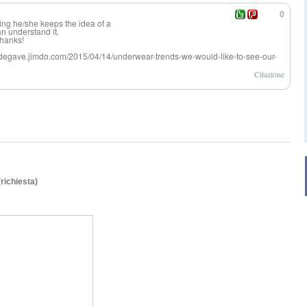
0
ng he/she keeps the idea of a
an understand it.
Thanks!
/udegave.jimdo.com/2015/04/14/underwear-trends-we-would-like-to-see-our-
Citazione
(richiesta)