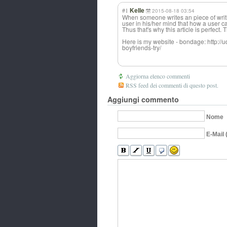
#1
Kelle
2015-08-18 03:54
When someone writes an piece of writi
user in his/her mind that how a user c
Thus that's why this article is perfect. 
Here is my website - bondage: http:/
boyfriends-try/
Aggiorna elenco commenti
RSS feed dei commenti di questo post.
Aggiungi commento
Nome
E-Mail 