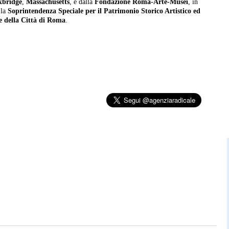
kbridge
,
Massachusetts
, e dalla
Fondazione Roma-Arte-Musei
, in
la
Soprintendenza Speciale per il Patrimonio Storico Artistico ed
e della Città di Roma
.