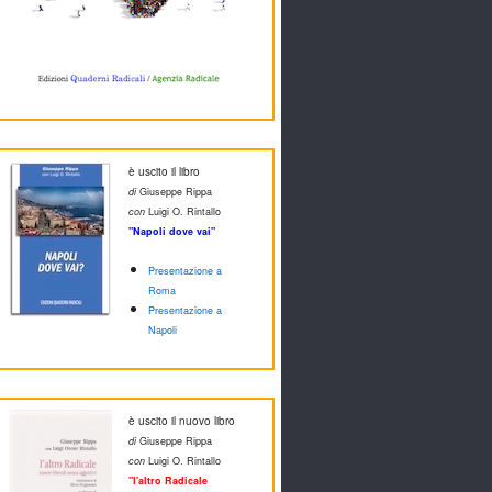
è uscito il libro
di
Giuseppe Rippa
con
Luigi O. Rintallo
"Napoli dove vai"
Presentazione a
Roma
Presentazione a
Napoli
è uscito il nuovo libro
di
Giuseppe Rippa
con
Luigi O. Rintallo
"l'altro Radicale