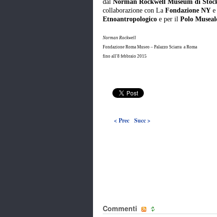
dal
Norman Rockwell Museum di Stoc
collaborazione con La
Fondazione NY
e 
Etnoantropologico
e per il
Polo Museal
Norman Rockwell
Fondazione Roma Museo – Palazzo Sciarra a Roma
fino all'8 febbraio 2015
< Prec
Succ >
Commenti