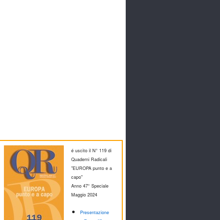
é uscito il N° 119 di
Quaderni Radicali
"EUROPA punto e a
capo"
Anno 47° Speciale
M
aggio 2024
Presentazione