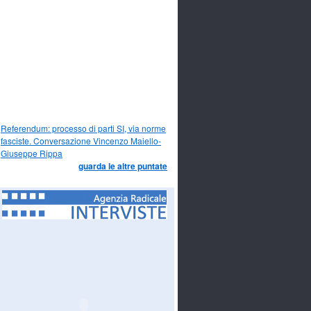
Referendum: processo di parti SI, via norme
fasciste. Conversazione Vincenzo Maiello-
Giuseppe Rippa
guarda le altre puntate