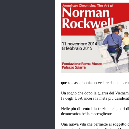
questo caso dobbiamo vedere da una parte
Un sogno che dopo la guerra del Vietnam 
fa degli USA ancora la meta più desiderata
Nelle più di cento illustrazioni e quadri
democratica bella e accogliente.
Una nuova vita che permette al soggetto di