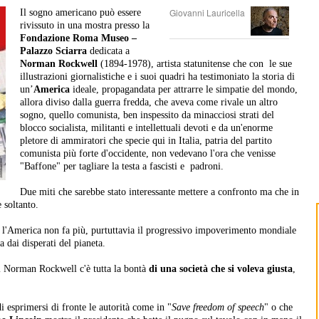
Giovanni Lauricella
Il sogno americano può essere
rivissuto in una mostra
presso la
Fondazione Roma Museo –
Palazzo Sciarra
dedicata a
Norman Rockwell
(1894-1978), artista statunitense che con le sue
illustrazioni giornalistiche e i suoi quadri ha testimoniato la storia di
un’
America
ideale, propagandata per attrarre le simpatie del mondo,
allora diviso dalla guerra fredda, che aveva come rivale un altro
sogno, quello comunista, ben inspessito da minacciosi strati del
blocco socialista, militanti e intellettuali devoti e da un'enorme
pletore di ammiratori che specie qui in Italia, patria del partito
comunista più forte d'occidente, non vedevano l'ora che venisse
"Baffone" per tagliare la testa a fascisti e padroni.
Due miti che sarebbe stato interessante mettere a confronto ma che in
 soltanto.
l'America non fa più, purtuttavia il progressivo impoverimento mondiale
 dai disperati del pianeta.
 di Norman Rockwell c'è tutta la bontà
di una società che si voleva giusta
,
 esprimersi di fronte le autorità come in "
Save freedom of speech
" o che