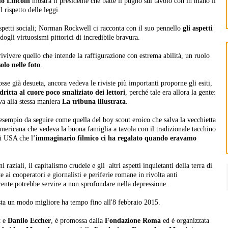
o Lincoin
mostra il presidente che batte il pugno sul tavolo con in mano il
 rispetto delle leggi.
spetti sociali; Norman Rockwell ci racconta con il suo pennello
gli aspetti
dogli virtuosismi pittorici di incredibile bravura.
a rivivere quello che intende la raffigurazione con estrema abilità, un ruolo
olo nelle foto
.
sse già desueta, ancora vedeva le riviste più importanti proporne gli esiti,
dritta al cuore poco smaliziato dei lettori
, perché tale era allora la gente:
eva alla stessa maniera
La tribuna illustrata
.
sempio da seguire come quella del boy scout eroico che salva la vecchietta
americana che vedeva la buona famiglia a tavola con il tradizionale tacchino
li USA che l’
immaginario filmico ci ha regalato quando eravamo
raziali, il capitalismo crudele e gli altri aspetti inquietanti della terra di
 ai cooperatori e giornalisti e periferie romane in rivolta anti
ente potrebbe servire a non sprofondare nella depressione.
ista un modo migliore ha tempo fino all'8 febbraio 2015.
t
e
Danilo Eccher
, è promossa dalla
Fondazione Roma
ed è organizzata