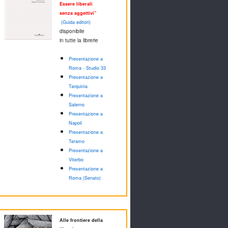
Essere liberali
senza aggettivi"
(Guida editori)
disponibile
in tutte la librerie
Presentazione a
Roma - Studio 33
Presentazione a
Tarquinia
Presentazione a
Salerno
Presentazione a
Napoli
Presentazione a
Teramo
Presentazione a
Viterbo
Presentazione a
Roma (Senato)
Alle frontiere della