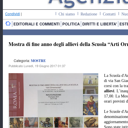
Condividi
|
Chi siamo
Redazione
Contatti
Nuo
EDITORIALI E COMMENTI
POLITICA
DIRITTI E LIBERTA'
EST
Mostra di fine anno degli allievi della Scuola “Arti 
Categoria:
MOSTRE
Pubblicato Lunedì, 19 Giugno 2017 01:37
La Scuola d'Ar
di via San Gi
corsi con la tr
allievi
. L’inau
17,00. La Most
orari previsti 
Le Scuole d'Ar
denominazione 
aggiornamento
Sono state isti