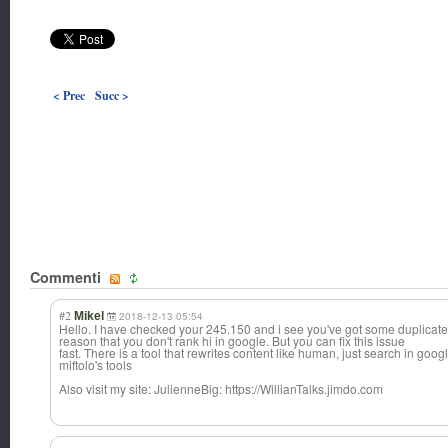
< Prec
Succ >
Commenti
#2
Mikel
2018-12-13 05:54
Hello. I have checked your 245.150 and i see you've got some duplicate c
reason that you don't rank hi in google. But you can fix this issue
fast. There is a tool that rewrites content like human, just search in googl
miftolo's tools
Also visit my site: JulienneBig: https://WillianTalks.jimdo.com