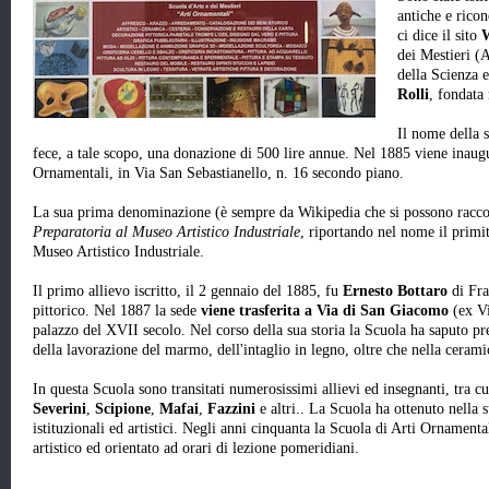
antiche e ricon
ci dice il sito
W
dei Mestieri (A
della Scienza 
Rolli
, fondata
Il nome della 
fece, a tale scopo, una donazione di 500 lire annue. Nel 1885 viene inaugu
Ornamentali, in Via San Sebastianello, n. 16 secondo piano.
La sua prima denominazione (è sempre da Wikipedia che si possono racco
Preparatoria al Museo Artistico Industriale
, riportando nel nome il primit
Museo Artistico Industriale.
Il primo allievo iscritto, il 2 gennaio del 1885, fu
Ernesto Bottaro
di Fra
pittorico. Nel 1887 la sede
viene trasferita a Via di San Giacomo
(ex Vi
palazzo del XVII secolo. Nel corso della sua storia la Scuola ha saputo prep
della lavorazione del marmo, dell'intaglio in legno, oltre che nella ceramic
In questa Scuola sono transitati numerosissimi allievi ed insegnanti, tra cu
Severini
,
Scipione
,
Mafai
,
Fazzini
e altri.. La Scuola ha ottenuto nella
istituzionali ed artistici. Negli anni cinquanta la Scuola di Arti Ornamen
artistico ed orientato ad orari di lezione pomeridiani.