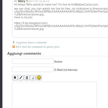
#1
Glory
2017-07-16 20:10
Hi fellas! Who wants to meet me? I'm live at HotBabesCams.co
m,
we can chat, you can watch me live for free, my nickname is Anemonalov
u5pGYuGNsSo/WVixiO8RBUI/AAAAAAAAAFA/JWa2LHHFI2AkHParQa3f
%2BAnemonalove.jpg ,
here is my pic:
https://3.bp.blogspot.com/-
u5pGYuGNsSo/WVixiO8RBUI/AAAAAAAAAFA/JWa2LHHFI2AkHParQa3f
%2BAnemonalove.jpg
Aggiorna elenco commenti
RSS feed dei commenti di questo post.
Aggiungi commento
Nome
E-Mail (richiesta)