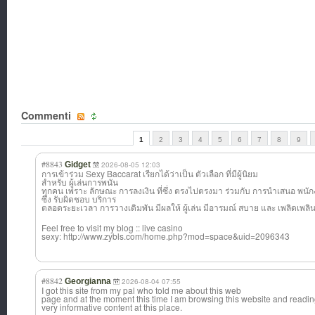
Commenti
1
2
3
4
5
6
7
8
9
#8843
Gidget
2026-08-05 12:03
การเข้าร่วม Sexy Baccarat เรียกได้ว่าเป็น ตัวเลือก ที่มีผู้นิยม
สำหรับ ผู้เล่นการพนัน
ทุกคน เพราะ ลักษณะ การลงเงิน ที่ซึ่ง ตรงไปตรงมา ร่วมกับ การนำเสนอ พนั
ซึ่ง รับผิดชอบ บริการ
ตลอดระยะเวลา การวางเดิมพัน มีผลให้ ผู้เล่น มีอารมณ์ สบาย และ เพลิดเพลิ
Feel free to visit my blog :: live casino
sexy: http://www.zybls.com/home.php?mod=space&uid=2096343
#8842
Georgianna
2026-08-04 07:55
I got this site from my pal who told me about this web
page and at the moment this time I am browsing this website and readi
very informative content at this place.