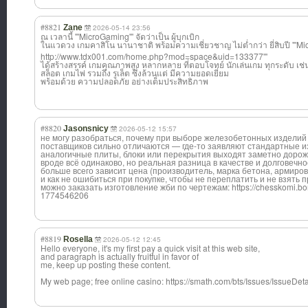
#8821
Zane
2026-05-14 23:56
ณ เวลานี้ "'MicroGaming'" จัดว่าเป็น ผู้บุกเบิก
ในแวดวง เกมคาสิโน นานาชาติ พร้อมความเชี่ยว
ชาญ ไม่ต่ำกว่า ยี่สิบปี "'
http://www.tdx001.com/home.php?mod=space&uid=133377'"
ได้สร้างสรรค์ เกมคุณภาพสูง หลากหลาย ที่ตอบโจทย์ นักเล่นเกม ทุกระดับ เช่
สล็อต เกมไพ่ รวมถึง รูเล็ต ซึ่งล้วนแต่ มีความยอดเยี่ยม
พร้อมด้วย ความปลอดภัย อย่างเต็มประสิท
ธิภาพ
#8820
Jasonsnicy
2026-05-12 15:57
не могу разобраться, почему при выборе железобетонных изделий
поставщиков сильно отличаются — где-то заявляют стандартные из
аналогичные плиты, блоки или перекрытия выходят заметно дорож
вроде всё одинаково, но реальная разница в качестве и долговечно
больше всего зависит цена (производитель, марка бетона, армиров
и как не ошибиться при покупке, чтобы не переплатить и не взять
можно заказать изготовление жби по чертежам: https://chesskomi.bo
1774546206
#8819
Rosella
2026-05-12 12:45
Hello everyone, it's my first pay a quick visit at this web site,
and paragraph is actually fruitful in favor of
me, keep up posting these content.
My web page; free online casino: https://smath.com/bts/Issues/IssueDe