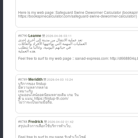
Here is my web page: Safeguard Swine Dewormer Calculator (bookspin
https://bookspinecalculator.com/safeguard-swine-dewormer-calculator/)
#8790
Leanne
2026-04-06 03:11
تعد عملية الانتقال من مدينة إلى أخرى إحدى
العمليات المهمة التي يواجهها الأفراد والعائلات
في حياتهم اليومية، وغالبا ما تتطلب
هذه العملية.
Feel free to surf to my web page :: sanad-express.c
om: http://d668804q.
#8789
Meridith
2026-04-03 10:24
บริการของ firstup
มีความหลากหลาย
เหมาะกับ
เกมออนไลน์ยอดนิยมหลายเติม เกม วัน
พั้ น แมน: https://firstup-th.com/
ไม่ว่าจะเป็นเกมมือถือ.
#8788
Fredrick
2026-04-02 01:42
สรุปแล้วการเลือกใช้บริการทำเว็บ.
Feel free to surf to my page รับทำเว็บไซต์