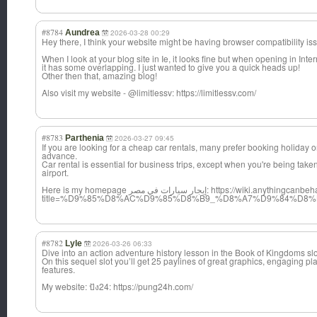
#8784
Aundrea
2026-03-28 00:29
Hey there, I think your website might be having browser compatibility is
When I look at your blog site in Ie, it looks fine but when opening in Inter
it has some overlapping. I just wanted to give you a quick heads up!
Other then that, amazing blog!
Also visit my website - @limitlessv: https://limitlessv.com/
#8783
Parthenia
2026-03-27 09:45
If you are looking for a cheap car rentals, many prefer booking holiday o
advance.
Car rental is essential for business trips, except when you're being taken
airport.
Here is my homepage إيجار سيارات في مصر: https://wiki.anythingcanbehacked.com/index.php?
title=%D9%85%D8%AC%D9%85%D8%B9_%D8%A7%D9%84%D
#8782
Lyle
2026-03-26 06:33
Dive into an action adventure history lesson in the Book of Kingdoms sl
On this sequel slot you’ll get 25 paylines of great graphics, engaging pl
features.
My website: ปัง24: https://pung24h.com/