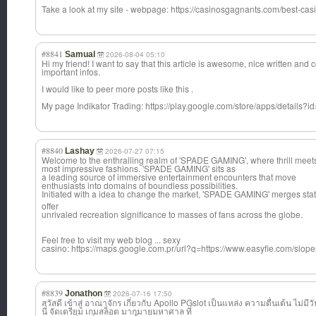
Take a look at my site - webpage: https://casinosgagnants.com/best-cas
#8841
Samual
2026-08-04 05:10
Hi my friend! I want to say that this article is awesome, nice written and
important infos.
I would like to peer more posts like this .
My page Indikator Trading: https://play.google.com/store/apps/details?id
#8840
Lashay
2026-07-27 07:15
Welcome to the enthralling realm of 'SPADE GAMING', where thrill meets 
most impressive fashions. 'SPADE GAMING' sits as
a leading source of immersive entertainment encounters that move
enthusiasts into domains of boundless possibilities.
Initiated with a idea to change the market, 'SPADE GAMING' merges stat
offer
unrivaled recreation significance to masses of fans across the globe.
Feel free to visit my web blog ... sexy
casino: https://maps.google.com.pr/url?q=https://www.easyfie.com/slope
#8839
Jonathon
2026-07-16 17:50
สวัสดี เข้าสู่ อาณาจักร เกี่ยวกับ Apollo PGslot เป็นแหล่ง ความตื่นเต้น ไม่มีวัน
นี่ จัดเตรียม เกมสล็อต มากมายมหาศาล ที่