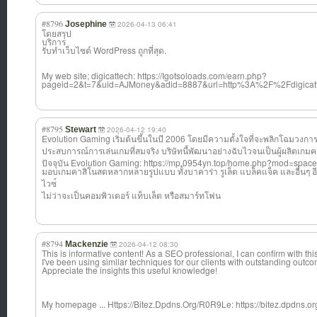
#8796
Josephine
2026-04-13 06:41
โดยสรุป
บริการ
รับทำเว็บไซต์ WordPress ถูกที่สุด.
My web site; digicattech: https://Igotsoloads.com/earn.php?
pageid=2&t=7&uid=AJMoney&adid=8887&url=http%3A%2F%2Fdigicat
#8795
Stewart
2026-04-12 19:40
Evolution Gaming เริ่มต้นขึ้นในป
ี 2006 โดยมีความตั้งใจ
ที่จะพลิกโฉมวงก
า
ประ
สบการณ์การเล่นเ
กมที่สมจริง บริษัทนี้พัฒนาอย่างฉับไวจนเป็นผู้ผลิตเกมคา
ปัจจุบัน Evolution Gaming: https://mp.0954yn.top/home.php?mod=spa
มอบเกมคาสิโนสดห
ลากหลายรูปแบบ ทั้งบาคาร่า รูเล็ต แบล็คแจ็ค และอื่นๆ อ
ไวซ
ไม่ว่าจะเป็นคอม
พิวเตอร์ แท็บเล็ต หรือสมาร์ทโฟน
#8794
Mackenzie
2026-04-12 08:30
This is informative content! As a SEO professional, I can confirm with th
I've been using similar techniques for our clients with outstanding outc
Appreciate the insights this useful knowledge!
My homepage ... Https://Bitez.Dpdns.Org/R0R9Le: https://bitez.dpdns.or