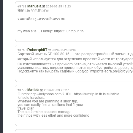
#8781
Manuela
2026-03-25 18:23
พิกัดและการเดิน
ทาง
จุดเด่นคืออยู่แ
ถวรามอินทรา กม.
my web site ... Funtrip: https://Funtrip.In.th/
#8780
RobertphifT
2026-03-25 08:09
Бортовой камень БР 100.30.15 — это распространённы
й элемент д
который используется для отделения проезжей части от тротуаров,
Он изготавливается из прочного бетона, отличается высокой устой
условиям, поэтому широко применяется при обустройстве дорог, па
Подскажите как выбрать садовый бордюр: https://telegra.ph/Bordyury
#8779
Matilda
2026-03-23 23:27
Funtrip: http://kelyphos.com/?URL=https://funtrip.in.th is suitable
for solo travelers.
Whether you are planning a short trip,
you can easily find attractions that fit your
travel plan.
The platform helps users manage
their trips with less effort and more confidenc