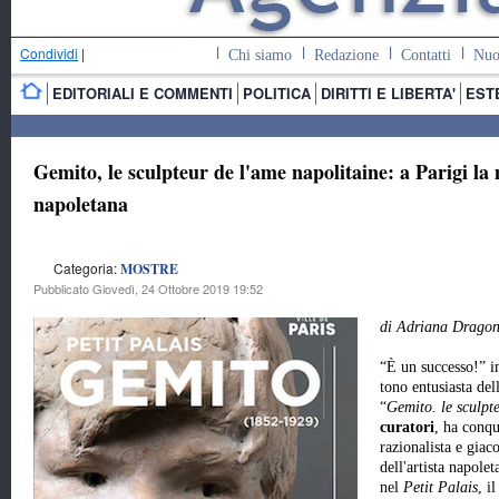
Condividi
|
Chi siamo
Redazione
Contatti
Nuo
EDITORIALI E COMMENTI
POLITICA
DIRITTI E LIBERTA'
EST
Gemito, le sculpteur de l'ame napolitaine: a Parigi la
napoletana
Categoria:
MOSTRE
Pubblicato Giovedì, 24 Ottobre 2019 19:52
di Adriana Dragon
“È un successo!” 
tono entusiasta del
“
Gemito. le sculpt
curatori
, ha conqu
razionalista e gia
dell'artista napole
nel
Petit Palais
, i