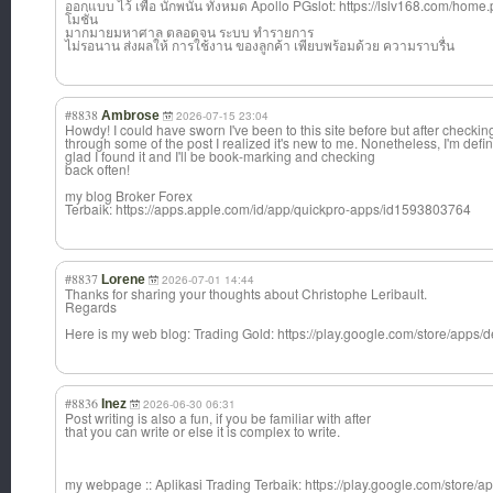
ออกแบบ ไว้ เพื่อ นักพนัน ทั้งหมด Apollo PGslot: https://lslv168.com/
โมชั่น
มากมายมหาศาล ตลอดจน ระบบ ทำรายการ
ไม่รอนาน ส่งผลให้ การใช้งาน ของลูกค้า เพียบพร้อมด้วย ความราบรื่น
#8838
Ambrose
2026-07-15 23:04
Howdy! I could have sworn I've been to this site before but after checkin
through some of the post I realized it's new to me. Nonetheless, I'm defin
glad I found it and I'll be book-marking and checking
back often!
my blog Broker Forex
Terbaik: https://apps.apple.com/id/app/quickpro-apps/id1593803764
#8837
Lorene
2026-07-01 14:44
Thanks for sharing your thoughts about Christophe Leribault.
Regards
Here is my web blog: Trading Gold: https://play.google.com/store/apps/d
#8836
Inez
2026-06-30 06:31
Post writing is also a fun, if you be familiar with after
that you can write or else it is complex to write.
my webpage :: Aplikasi Trading Terbaik: https://play.google.com/store/a