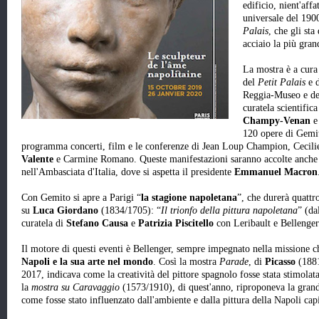
edificio, nient'affa
universale del 190
Palais
, che gli sta
acciaio la più gra
La mostra è a cura
del
Petit Palais
e 
Reggia-Museo e de
curatela scientific
Champy-Venan
e
120 opere di Gemito
programma concerti, film e le conferenze di Jean Loup Champion, Ceci
Valente
e Carmine Romano. Queste manifestazioni saranno accolte anche nel
nell'Ambasciata d'Italia, dove si aspetta il presidente
Emmanuel Macron
Con Gemito si apre a Parigi “
la stagione napoletana
”, che durerà quatt
su
Luca Giordano
(1834/1705): “
Il trionfo della pittura napoletana
” (da
curatela di
Stefano Causa
e
Patrizia Piscitello
con Leribault e Bellenger
Il motore di questi eventi è Bellenger, sempre impegnato nella missione c
Napoli e la sua arte nel mondo
. Così la mostra
Parade
, di
Picasso
(1881
2017, indicava come la creatività del pittore spagnolo fosse stata stimolat
la
mostra su Caravaggio
(1573/1910), di quest'anno, riproponeva la gran
come fosse stato influenzato dall'ambiente e dalla pittura della Napoli cap