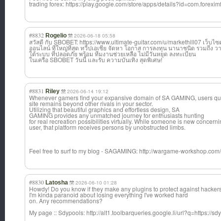
trading forex: https://play.google.com/store/apps/details?id=com.foreximf
#8832
Rogelio
2026-06-18 05:58
สวัสดี กับ SBOBET: https://www.ultimate-guitar.com/u/markethill07 เว็บไ
ออนไลน์ ที่ใหญ่ที่สุด ทวีปเอเชีย จัดหา โอกาส การลงทุน นานาชนิด รวมถึง 
ใต้ระบบ ที่ปลอดภัย พร้อม ทีมงานช่วยเหลือ ไม่มีวันหยุด ลงทะเบียน
ในเครือ SBOBET วันนี้ และรับ ความบันเทิง สุดพิเศษ!
#8831
Riley
2026-06-14 19:12
Whenever gamers find your expansive domain of SA GAMING, users qui
site remains beyond other rivals in your sector.
Utilizing that beautiful graphics and effortless design, SA
GAMING provides any unmatched journey for enthusiasts hunting
for real recreation possibilities virtually. While someone is new concern
user, that platform receives persons by unobstructed limbs.
Feel free to surf to my blog - SAGAMING: http://wargame-workshop
#8830
Latosha
2026-06-10 01:28
Howdy! Do you know if they make any plugins to protect against hacker
I'm kinda paranoid about losing everything I've worked hard
on. Any recommendations?
My page :: Sdypools: http://alt1.toolbarqueries.google.li/url?q=https://sdy