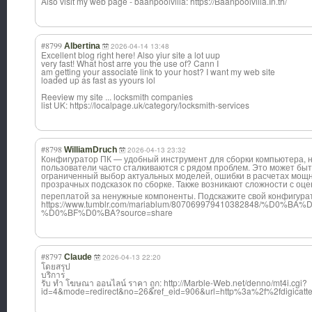
Also visit my web page - baanpoolvilla: https://Baanpoolvilla.In.th/
#8799
Albertina
2026-04-14 13:48
Excellent blog right here! Also yiur site a lot uup
very fast! What host arre you the use of? Cann I
am getting your associate link to your host? I want my web site
loaded up as fast as yyours lol
Reeview my site ... locksmith companies
list UK: https://localpage.uk/category/locksmith-services
#8798
WilliamDruch
2026-04-13 23:32
Конфигуратор ПК — удобный инструмент для сборки компьютера, н
пользователи часто сталкиваются с рядом проблем. Это может бы
ограниченный выбор актуальных моделей, ошибки в расчетах мощн
прозрачных подсказок по сборке. Также возникают сложности с оц
переплатой за ненужные компоненты. Подскажите свой конфигурат
https://www.tumblr.com/mariablum/80706997941038284
%D0%BF%D0%BA?source=share
#8797
Claude
2026-04-13 22:20
โดยสรุป
บริการ
รับ ทํา โฆษณา ออนไลน์ ราคา ถูก: http://Marble-Web.net/denno/mt4i.cgi?
id=4&mode=redirect&no=26&ref_eid=906&url=http%3a%2f%2fdigicattech