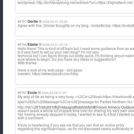
wordpress: http://kinhtexaydung.net/redirect/?url=https://Digicattech.me/
#8787
Gertie
2026-04-01 03:26
Agree with this. Similar thoughts on my blog - brxbetbr.top: https://brxbetb
#8786
Elaine
2026-03-31 05:18
Hello there! This is kind of off topic but I need some guidance from an e
Is it very hard to set up your own blog? I'm not very
techincal but I can figure things out pretty quick. I'm thinking about mak
sure where to begin. Do you have any ideas or suggestions?
With thanks
Have a look at my web page - slot gacor
maxwin: https://www.slazzer.com/help
#8785
Essie
2026-03-29 01:27
My way of life as being a very busy =%3Ca%20href=ht
tps://hikvision
db.
ajas%3ENJ%20Mas
sage%3C/a%3E]ma
ssage for Parties Northern NJ:
http://Nk%
20Trsfcdhf.Hfhjf.Hdasgsdfhdshshfsh
Forum.Annecy-Outdoo
doesn't leave a whole lot of spare time over for sharing my very own v
Yet, having already stopped in today, I wanted to see to it that I started 
with a comment.
It truly is heartening if you ask me that you can find an online entry
regarding this significant topic, as it's not discussed nearly sufficiently in