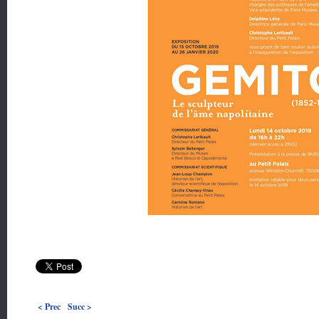
< Prec
Succ >