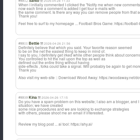
#8812
Santo
2026-04-28 11:33
When I initially commented I clicked the "Notify me when new comment
now each time a comment is added I get four e-mails with
the same comment. Is there any way you can remove people from that s
Thank you!
Feel free to surf to my homepage ... Football Bros Game: https://football
#8811
Bettie
2026-04-26 21:56
Definitely believe that which you said. Your favorite reason seemed
to be on the net the easiest thing to keep in mind of.
I say to you, I definitely get irked while other people think about concern
You controlled to hit the nail upon the top as well as
defined out the entire thing without having
side-effects , folks could take a signal. Will probably be again to get mor
Thank you
Also visit my web-site :: Download Wood Away: https://woodaway.net/d
#8810
Kina
2026-04-26 17:15
Do you have a spam problem on this website; I also am a blogger, and 
situation; we have created
some nice procedures and we are looking to exchange strategies
with others, please shoot me an email if interested.
Review my blog post ... ai tool: https://ahy.ai/