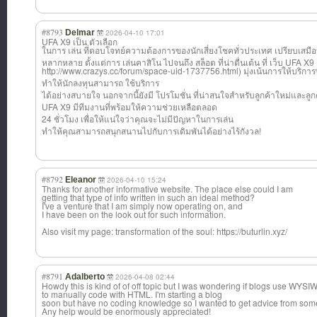
#8793
Delmar
2026-04-10 17:01
UFA X9 เป็น ตัวเลือก
ในการ เล่น ที่ตอบโจทย์ความ
ต้องการของนักเส
ี่ยงโชคทั่วประเ
ทศ เปรียบเสมือ
หลากหลาย ตั้งแต่การ เล่นคาสิโน ไปจนถึง สล็อต ที่น่าตื่นเต้น ที่ เว็บ UFA X
http://www.crazys.cc/forum/space-uid-1737756.html) มุ่งเน้นการให้บ
ริการ
ทำให้นักลงทุนสา
มารถ ใช้บริการ
ได้อย่างสบายใจ นอกจากนี้ยังมี โปรโมชั่น ที่น่าสนใจสำหรั
บลูกค้าใหม่และล
ู
UFA X9 มีทีมงานที่พร้อ
มให้ความช่วยเหล
ือตลอด
24 ชั่วโมง เพื่อให้แน่ใจว่
าคุณจะไม่มีปัญห
าในการเล่น
ทำให้คุณสามารถส
นุกสนานไปกับการ
เดิมพันได้อย่าง
ไร้กังวล!
#8792
Eleanor
2026-04-10 15:24
Thanks for another informative website. The place else could I am
getting that type of info written in such an ideal method?
I've a venture that I am simply now operating on, and
I have been on the look out for such information.
Also visit my page: transformation of the soul: https://buturlin.xyz/
#8791
Adalberto
2026-04-08 02:44
Howdy this is kind of of off topic but I was wondering if blogs use WYSIW
to manually code with HTML. I'm starting a blog
soon but have no coding knowledge so I wanted to get advice from som
Any help would be enormously appreciated!