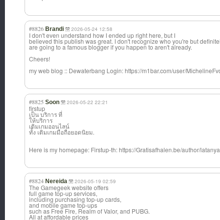
#8826
Brandi
2026-05-24 12:58
I don't even understand how I ended up right here, but I
believed this publish was great. I don't recognize who you're but definite
are going to a famous blogger if you happen to aren't already.
Cheers!
my web blog :: Dewaterbang Login: https://m1bar.com/user/MichelineFv
#8825
Soon
2026-05-22 22:21
firstup
เป็น บริการ ที่
ให้บริการ
เติมเกมออนไลน์
ทั้ง เติมเกมมือถือยอดนิยม.
Here is my homepage: Firstup-th: https://Gratisafhalen.be/author/latanya
#8824
Nereida
2026-05-19 02:59
The Gamegeek website offers
full game top-up services,
including purchasing top-up cards,
and mobile game top-ups
such as Free Fire, Realm of Valor, and PUBG.
All at affordable prices