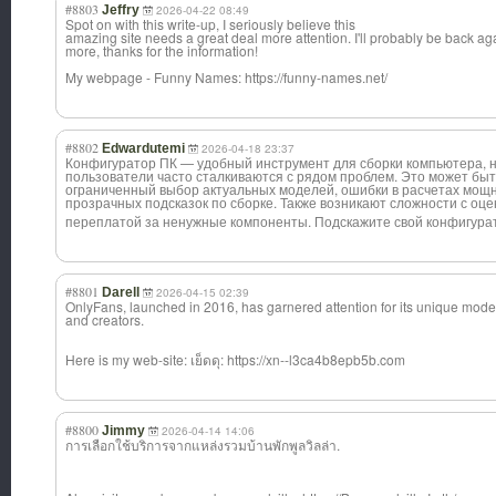
#8803
Jeffry
2026-04-22 08:49
Spot on with this write-up, I seriously believe this
amazing site needs a great deal more attention. I'll probably be back ag
more, thanks for the information!
My webpage - Funny Names: https://funny-names.net/
#8802
Edwardutemi
2026-04-18 23:37
Конфигуратор ПК — удобный инструмент для сборки компьютера, н
пользователи часто сталкиваются с рядом проблем. Это может бы
ограниченный выбор актуальных моделей, ошибки в расчетах мощн
прозрачных подсказок по сборке. Также возникают сложности с оц
переплатой за ненужные компоненты. Подскажите свой конфигуратор:
#8801
Darell
2026-04-15 02:39
OnlyFans, launched in 2016, has garnered attention for its unique mod
and creators.
Here is my web-site: เย็ดดุ: https://xn--l3ca4b8epb5b.com
#8800
Jimmy
2026-04-14 14:06
การเลือกใช้บริการจากแหล่งรวมบ้านพักพูลวิลล่า.