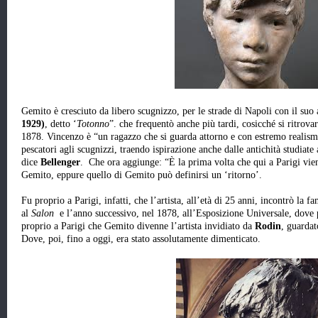
Gemito è cresciuto da libero scugnizzo, per le strade di Napoli con il suo
1929)
, detto ‘
Totonno
”. che frequentò anche più tardi, cosicché si ritrov
1878. Vincenzo è “un ragazzo che si guarda attorno e con estremo realismo
pescatori agli scugnizzi, traendo ispirazione anche dalle antichità studiat
dice
Bellenger
. Che ora aggiunge: “È la prima volta che qui a Parigi vi
Gemito, eppure quello di Gemito può definirsi un ‘ritorno’.
Fu proprio a Parigi, infatti, che l’artista, all’età di 25 anni, incontrò la
al
Salon
e l’anno successivo, nel 1878, all’Esposizione Universale, dove
proprio a Parigi che Gemito divenne l’artista invidiato da
Rodin
, guardat
Dove, poi, fino a oggi, era stato assolutamente dimenticato.