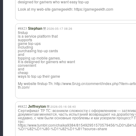
designed for gamers who want easy top-up
Look at my web-site gamegeekth: https://gamegeekth.com
#8823
Stephan
2026-05-17 08:26
firstup
is a service platform that
supports
game top-ups
including
purchasing top-up cards
and
topping up mobile games.
It is designed for gamers who want
convenient
and
cheap
ways to top up their game
My website firstup-Th: http://www.Snzg.cn/comment/index.php?item=artic
th.com/
#8822
Jeffreyton
2026-05-16 08:40
Сертификат ТР ТС: возникли сложности с оформлением — затягива
документам меняются, часть испытаний возвращают на доработку 
недавно, с чем были основные проблемы и как ускорили процесс? 
трс:
https://www.tumblr.com/chaika9384/81549295157057945
%D1%82%D1%80-%D1%82%D1%81?source=share