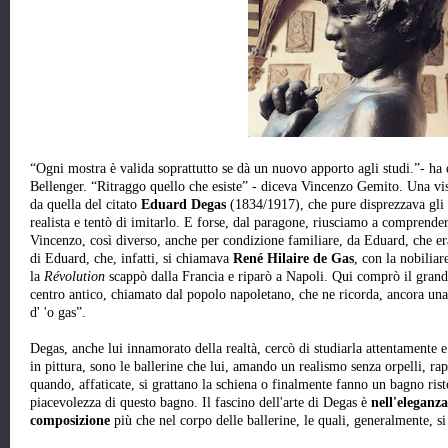
“Ogni mostra è valida soprattutto se dà un nuovo apporto agli studi.”- ha d
Bellenger. “Ritraggo quello che esiste” - diceva Vincenzo Gemito. Una v
da quella del citato
Eduard Degas
(1834/1917), che pure disprezzava gli 
realista e tentò di imitarlo. E forse, dal paragone, riusciamo a comprender
Vincenzo, così diverso, anche per condizione familiare, da Eduard, che er
di Eduard, che, infatti, si chiamava
René Hilaire de Gas
, con la nobilia
la
Révolution
scappò dalla Francia e riparò a Napoli. Qui comprò il gran
centro antico, chiamato dal popolo napoletano, che ne ricorda, ancora una
d' 'o gas”.
Degas, anche lui innamorato della realtà, cercò di studiarla attentamente 
in pittura, sono le ballerine che lui, amando un realismo senza orpelli, rap
quando, affaticate, si grattano la schiena o finalmente fanno un bagno ris
piacevolezza di questo bagno. Il fascino dell'arte di Degas è
nell'eleganza
composizione
più che nel corpo delle ballerine, le quali, generalmente, si