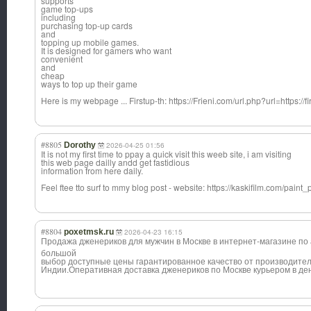
supports
game top-ups
including
purchasing top-up cards
and
topping up mobile games.
It is designed for gamers who want
convenient
and
cheap
ways to top up their game
Here is my webpage ... Firstup-th: https://Frieni.com/url.php?url=https://f
#8805
Dorothy
2026-04-25 01:56
It is not my first time to ppay a quick visit this weeb site, i am visiting
this web page dailly andd get fastidious
information from here daily.
Feel ftee tto surf to mmy blog post - website: https://kaskifilm.com/paint
#8804
poxetmsk.ru
2026-04-23 16:15
Продажа дженериков для мужчин в Москве в интернет-магази
не по 
большой
выбор доступные цены гарантированное качество от производител
Индии.Оперативн
ая доставка дженериков по Москве курьером в де