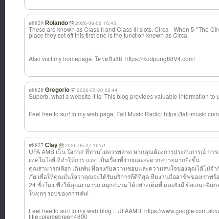
#8829
Rolando
2026-06-06 16:45
These are known as Class II and Class III slots. Circa - When 5 ‘’The Circ
place they set off this first one is the function known as Circa.
Also visit my homepage: โครตปัง88: https://Kodpung88V4.com/
#8828
Gregorio
2026-05-30 02:44
Superb, what a website it is! This blog provides valuable information to u
Feel free to surf to my web page; Fall Music Radio: https://fall-music.com
#8827
Clay
2026-05-27 16:51
UFA AMB เป็น โอกาส ที่ท่านไม่ควรพล
าด หากคุณต้องการปร
ะสบการณ์ การเสี
เทคโนโลยี ที่ทำให้การ แทง เป็นเรื่องที่ง่
ายและสะดวกสบายม
ากยิ่งขึ้น
คุณสามารถเลือก เดิมพัน ที่ตรงกับความชอ
บและความสนใจของ
คุณได้ไม่จ
ภัย เพื่อให้คุณมั่น
ใจว่าคุณจะได้รั
บบริการที่ดีที่
สุด ทีมงานมืออาชีพข
องเราพร้
24 ชั่วโมงเพื่อให้
คุณสามารถ สนุกสนาน ได้อย่างเต็มที่ และยังมี ข้อเสนอพิเศ
ในทุกๆ รอบของการเล่น!
Feel free to surf to my web blog :: UFAAMB: https://www.google.com.sb/ur
title=piercebreen4800