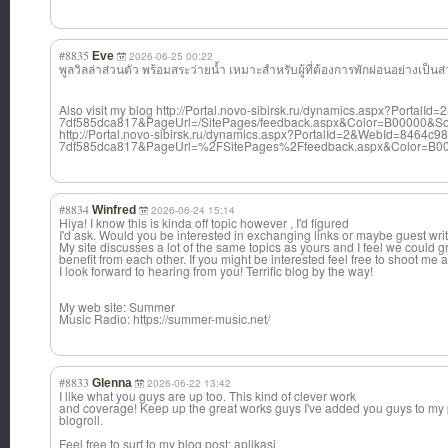
#8835
Eve
2026-06-25 00:22
พูลวิลล่าส่วนตั
ว พร้อมสระว่ายน้ำ เหมาะสำหรับผู้ที่ต้องการพักผ่อนอย่างเป็นส่
Also visit my blog http://Portal.novo-sibirsk.ru/dynamics.aspx?Porta
7df585dca817&PageUrl=/SitePages/feedback.aspx&Color=B00000&Source
http://Portal.novo-sibirsk.ru/dynamics.aspx?PortalId=2&WebId=8464c9
7df585dca817&PageUrl=%2FSitePages%2Ffeedback.aspx&Color=B00
#8834
Winfred
2026-06-24 15:14
Hiya! I know this is kinda off topic however , I'd figured
I'd ask. Would you be interested in exchanging links or maybe guest writ
My site discusses a lot of the same topics as yours and I feel we could g
benefit from each other. If you might be interested feel free to shoot me 
I look forward to hearing from you! Terrific blog by the way!
My web site: Summer
Music Radio: https://summer-music.net/
#8833
Glenna
2026-06-22 13:42
I like what you guys are up too. This kind of clever work
and coverage! Keep up the great works guys I've added you guys to my
blogroll.
Feel free to surf to my blog post; aplikasi