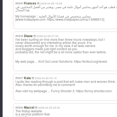
#8809
Frances
2026-04-26 16:59
قطب هو أحد أشهر محامي أموال عامة في مصر، ويعتبر من أفضل المحامين في
هذا المجال.
My homepage :: محامي متخصص في قضايا الأموال العامة
[www.instapaper.com: https://www.instapaper.com/p/14988512]
#8808
Diane
2026-04-26 07:53
I've been surfing on-line more than three hours nowadays, but I
never discovered any interesting article like yours. It is
lovely worth enough for me. In my view, if all web owners
and bloggers made just right content as you
probably did, the net might be a lot more useful than ever before.
My web page ... Knit Out Level Solutions: https://knitout.org/levels
#8807
Kala
2026-04-26 04:15
I quite like reading through a post that will make men and women think.
Also, thanks for permitting me to comment!
Also visit my webpage ... Funny Shooter 2: https://funny-shooter.com/
#8806
Marcel
2026-04-25 03:00
The firstup website
is a service platform that