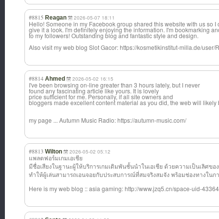
#8815
Reagan
2026-05-07 18:11
Hello! Someone in my Facebook group shared this website with us so I
give it a look. I'm definitely enjoying the information. I'm bookmarking an
to my followers! Outstanding blog and fantastic style and design.
Also visit my web blog Slot Gacor: https://kosmetikinstitut-milla.de/user
#8814
Ahmed
2026-05-02 16:15
I've been browsing on-line greater than 3 hours lately, but I never
found any fascinating article like yours. It is lovely
price sufficient for me. Personally, if all site owners and
bloggers made excellent content material as you did, the web will likel
my page ... Autumn Music Radio: https://autumn-music.com/
#8813
Wilton
2026-05-02 05:12
แพลตฟอร์มเกมเอเ
ชีย
มีชื่อเสียงในฐา
นะผู้ให้บริการเ
กมเดิมพันชั้นนำ
ในเอเชีย ด้วยความเป็นเลิ
ศของ
ทำให้ผู้เล่นสาม
ารถเอนจอยกับประ
สบการณ์ที่สมจริ
งสมจัง พร้อมช่องทางในก
Here is my web blog :: asia gaming: http://www.jzq5.cn/space-uid-43364