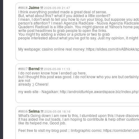
#8818
Jaime
2026-05-09 21:47
I think everything posted made a great deal of sense.
But, what about this? what if you added a little content?
I mean, I don't wish to tell you how to run your blog, but suppose you ad
person's attention? I mean Agenzia Radicale - Nuova Agenzia Radicale
Quaderni Radicali is a little plain. You might glance at Yahoo's home p
write post headlines to grab people to open the links.
You might try adding a video or a picture or two to grab
people interested about what you've got to say. Just my opinion, it might b
My webpage: casino online real money: https://slides.com/d/vABNokk
#8817
Bernd
2026-05-09 11:13
I do not even know how I ended up here,
but I thought this post was good. I do not know who you are but certainl
are not
already ;) Cheers!
my web-site - Nagaikan: http://androidturkiye.awardspace.biz/index.ph
#8816
Selma
2026-05-08 18:16
What's Going down i am new to this, I stumbled upon this I have discover
it has aided me out loads. I am hoping to contribute & help other custom
like its helped me. Good job.
Feel free to visit my blog post :: iinfographic comic: https://comicbrief.c