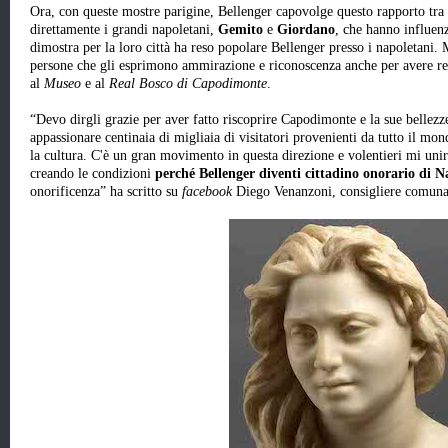
Ora, con queste mostre parigine, Bellenger capovolge questo rapporto tra 
direttamente i grandi napoletani,
Gemito
e
Giordano
, che hanno influenz
dimostra per la loro città ha reso popolare Bellenger presso i napoletani
persone che gli esprimono ammirazione e riconoscenza anche per avere re
al
Museo
e al
Real Bosco di Capodimonte
.
“Devo dirgli grazie per aver fatto riscoprire Capodimonte e la sue bellezze
appassionare centinaia di migliaia di visitatori provenienti da tutto il mo
la cultura. C'è un gran movimento in questa direzione e volentieri mi unirò
creando le condizioni
perché Bellenger diventi cittadino onorario di N
onorificenza” ha scritto su
facebook
Diego Venanzoni, consigliere comuna