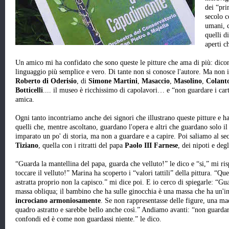
dei “pri
secolo c
umani, c
quelli di
aperti c
Un amico mi ha confidato che sono queste le pitture che ama di più: dic
linguaggio più semplice e vero. Di tante non si conosce l'autore. Ma non 
Roberto di Oderisio
, di
Simone Martini
,
Masaccio
,
Masolino
,
Colant
Botticelli
.... il museo è ricchissimo di capolavori… e “non guardare i cart
amica.
Ogni tanto incontriamo anche dei signori che illustrano queste pitture e h
quelli che, mentre ascoltano, guardano l'opera e altri che guardano solo il
imparato un po' di storia, ma non a guardare e a capire. Poi saliamo al se
Tiziano
, quella con i ritratti del papa
Paolo III Farnese
, dei nipoti e deg
“Guarda la mantellina del papa, guarda che velluto!” le dico e “si,” mi r
toccare il velluto!” Marina ha scoperto i “valori tattili” della pittura. “Que
astratta proprio non la capisco.” mi dice poi. E io cerco di spiegarle: “G
massa obliqua; il bambino che ha sulle ginocchia è una massa che ha un'i
incrociano armoniosamente
. Se non rappresentasse delle figure, una m
quadro astratto e sarebbe bello anche così.” Andiamo avanti: “non guardar
confondi ed è come non guardassi niente.” le dico.