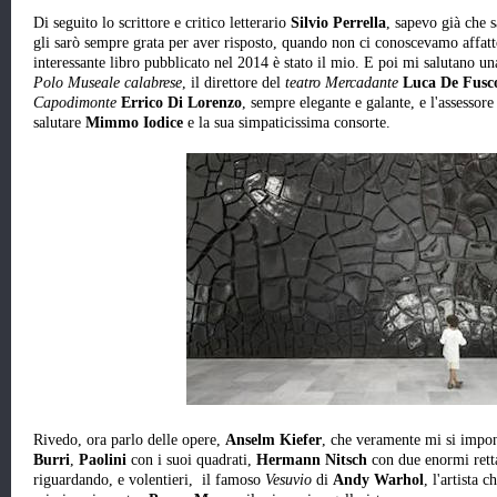
Di seguito lo scrittore e critico letterario
Silvio Perrella
, sapevo già che 
gli sarò sempre grata per aver risposto, quando non ci conoscevamo affatto
interessante libro pubblicato nel 2014 è stato il mio. E poi mi salutano u
Polo Museale calabrese
, il direttore del
teatro Mercadante
Luca De Fusc
Capodimonte
Errico Di Lorenzo
, sempre elegante e galante, e l'assessor
salutare
Mimmo Iodice
e la sua simpaticissima consorte.
Rivedo, ora parlo delle opere,
Anselm Kiefer
, che veramente mi si impo
Burri
,
Paolini
con i suoi quadrati,
Hermann Nitsch
con due enormi retta
riguardando, e volentieri, il famoso
Vesuvio
di
Andy Warhol
, l'artista 