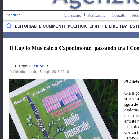
Condividi
|
Chi siamo
Redazione
Contatti
Nuo
EDITORIALI E COMMENTI
POLITICA
DIRITTI E LIBERTA'
EST
Il Luglio Musicale a Capodimonte, passando tra i C
Categoria:
MUSICA
Pubblicato Lunedì, 18 Luglio 2016 22:18
di Adri
Già il p
scarpe s
sguardo 
esplorar
che si p
entrate 
un'amica
che un l
meravigl