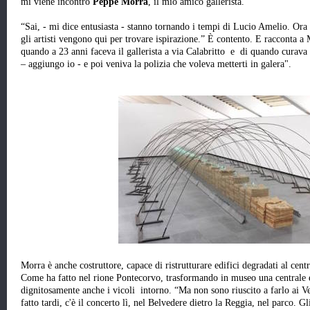
mi viene incontro
Peppe Morra
, il mio amico gallerista.
“Sai, - mi dice entusiasta - stanno tornando i tempi di Lucio Amelio. Ora
gli artisti vengono qui per trovare ispirazione.” È contento. E racconta a M
quando a 23 anni faceva il gallerista a via Calabritto e di quando curav
– aggiungo io - e poi veniva la polizia che voleva metterti in galera".
Morra è anche costruttore, capace di ristrutturare edifici degradati al centr
Come ha fatto nel rione Pontecorvo, trasformando in museo una centrale el
dignitosamente anche i vicoli intorno. “Ma non sono riuscito a farlo ai 
fatto tardi, c'è il concerto lì, nel Belvedere dietro la Reggia, nel parco. Gl