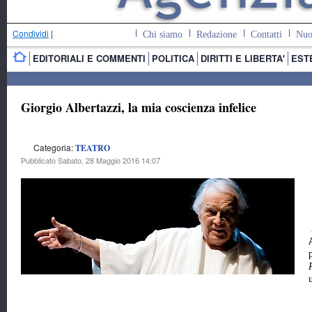
Condividi
|
Chi siamo
Redazione
Contatti
Nuo
EDITORIALI E COMMENTI
POLITICA
DIRITTI E LIBERTA'
EST
Giorgio Albertazzi, la mia coscienza infelice
Categoria:
TEATRO
Pubblicato Sabato, 28 Maggio 2016 14:07