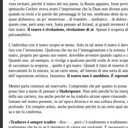
vista recitare, perché il teatro del suo paese, la Russia appunto, fosse pov
spettacolo Cechov aveva avuto l’impressione che la Duse non dicesse parol
quando tu reciti e le parole dei personaggi le fai tue, sembrano dette da te
quasi alchemico, un po’ misterioso... di transfert... mediatico... di dolor
queste cose, però sono vere, basta pensare ad Artaud, ai grandi inventori 
fare teatro.
Il teatro è rivelazione, rivelazione di sé
. Spesso è scoperta d
psicoanalitico.
L’individuo con il teatro scopre se stesso. Solo in tal senso il teatro è dav
fare con l’invenzione. Qualcosa che sta tra l’immaginazione e la scienza. U
teatro, proprio per questo suo essere, dovrebbe avvenire quando capita e ch
Quando uno, ad esempio, si rivolge a qualcuno perché crede di aver scoper
di raccontare la scoperta... quello è già teatro. Quindi il fatto di inserire 
meccanismi lo fa entrare, in un certo senso, all’interno di una sorta di au
dell’espressione artistica. Insomma.
Il teatro non è aneddoto. È espress
Mentre parla continuo ad osservarlo. Comprendo che per quanto io possa 
posso fare a meno di pensare a
Shakespeare
. Non solo perché lo ha inter
della sua carriera, ma anche perché ne ha tradotto alcune opere riuscendo a 
lontano nel nostro presente, in un’epoca diversa e in una cultura diversa, 
profondo. Un compito arduo, anche pericoloso perché in un certo qual mo
sa e me lo conferma.
«
Tradurre è sempre tradire
- dice - ... però c’è tradimento e tradimento
tradimento che ha in sé il desiderio di capire nel profondo. È necessario