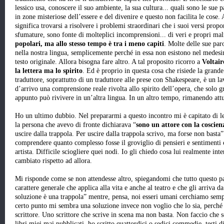
lessico usa, conoscere il suo ambiente, la sua cultura... quali sono le sue 
in zone misteriose dell’essere e del divenire e questo non facilita le cose
significa trovarsi a risolvere i problemi straordinari che i suoi versi prop
sfumature, sono fonte di molteplici incomprensioni... di veri e propri ma
popolari, ma allo stesso tempo è tra i meno capiti
. Molte delle sue paro
nella nostra lingua, semplicemente perché in essa non esistono nel medesi
testo originale. Allora bisogna fare altro. A tal proposito ricorro a
Voltair
la lettera ma lo spirito
. Ed è proprio in questa cosa che risiede la grande
traduttore, soprattutto di un traduttore alle prese con Shakespeare, è un l
d’arrivo una comprensione reale rivolta allo spirito dell’opera, che solo 
appunto può rivivere in un’altra lingua. In un altro tempo, rimanendo att
Ho un ultimo dubbio. Nel prepararmi a questo incontro mi è capitato di le
la persona che avevo di fronte dichiarava “
sono un attore con la coscienz
uscire dalla trappola. Per uscire dalla trappola scrivo, ma forse non basta
comprendere quanto complesso fosse il groviglio di pensieri e sentimenti
artista. Difficile sciogliere quei nodi. Io gli chiedo cosa lui realmente int
cambiato rispetto ad allora.
Mi risponde come se non attendesse altro, spiegandomi che tutto questo p
carattere generale che applica alla vita e anche al teatro e che gli arriva d
soluzione è una trappola” mentre, pensa, noi esseri umani cerchiamo sempre
certo punto mi sembra una soluzione invece non voglio che lo sia, perche
scrittore. Uno scrittore che scrive in scena ma non basta. Non faccio che scr
libri miei mai pubblicati, ho scritto quattordici o sedici commedie, testi d