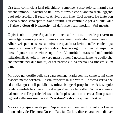
Ora tutto comincia a farsi più chiaro. Semplice. Posso solo fermarmi e se
rimane immobili davanti ad un libro di favole che qualcuno ti sta leggend
vuoi solo ascoltare il seguito. Arrivare alla fine. Così adesso. Le tante 
blocco bianco sono sparite. Sono inutili. Lui continua e parla di altri «d
e l’altro è
Gesù di Nazareth
». Li definisce i suoi modelli. Veri maestri.
Capisci subito il perché quando comincia a dirmi cosa intende per
vero m
coinvolgere senza pressioni, senza coercizioni, evitando di esercitare un 
Albertazzi, per sua stessa ammissione quando fa lezione nelle scuole impar
tempo comprende l’importanza di «...
lasciare ognuno libero di esprime
dosso il potere come azione sugli altri. L’autorità di maestro è un’autorita
istituzionali. A volte il tuo vero maestro non è necessariamente quello ch
che incontri per due minuti, ci hai parlato e ti ha aperto una finestra su
a me.
Mi trovo nel cortile della sua casa romana. Parla con me come se mi con
piacevolmente sorpresa. Lascia trapelare la sua verità. La stessa verità ch
ad un dialogo con il pubblico, sembra rivolgersi proprio a te. A te singolo
rendere visibili le scissioni tra il sogno/teatro e la realtà. Per lui non es
dal ruolo e dalle parole del testo che lo plasmano come creta. Non posso a
riguardo alla
sua maniera di “recitare” e di concepire il teatro
.
Ma raccolgo qualcosa di più. Risponde infatti prendendo spunto da
Cech
di quando vide Eleonora Duse in Russia. Cechov dice chiaramente di aver