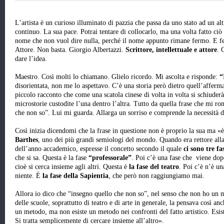
L’artista è un curioso illuminato di pazzia che passa da uno stato ad un a
continuo. La sua pace. Potrai tentare di collocarlo, ma una volta fatto cio
nome che non vuol dire nulla, perché il nome appunto rimane fermo. E fer
Attore. Non basta. Giorgio Albertazzi.
Scrittore, intellettuale e attore
. 
dare l’idea.
Maestro. Così molti lo chiamano. Glielo ricordo. Mi ascolta e risponde:
“
disorientata, non me lo aspettavo. C’è una storia però dietro quell’affe
piccolo racconto che come una scatola cinese di volta in volta si schiuder
microstorie custodite l’una dentro l’altra. Tutto da quella frase che mi ro
che non so”. Lui mi guarda. Allarga un sorriso e comprende la necessità 
Così inizia dicendomi che la frase in questione non è proprio la sua ma «e
Barthes
, uno dei più grandi semiologi del mondo. Quando era rettore all
dell’anno accademico, espresse il concetto secondo il quale
ci sono tre fa
che si sa. Questa è la fase
“professorale”
. Poi c’è una fase che viene dop
cioè si cerca insieme agli altri. Questa è
la fase del teatro
. Poi c’è n’è u
niente. È
la fase della Sapientia
, che però non raggiungiamo mai.
Allora io dico che “insegno quello che non so”, nel senso che non ho un me
delle scuole, soprattutto di teatro e di arte in generale, la pensava così anc
un metodo, ma non esiste un metodo nei confronti del fatto artistico. Esis
Si tratta semplicemente di cercare insieme all’altro».