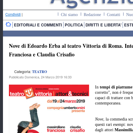
Condividi
|
Chi siamo
Redazione
Contatti
Nuo
EDITORIALI E COMMENTI
POLITICA
DIRITTI E LIBERTA'
EST
Nove di Edoardo Erba al teatro Vittoria di Roma. Int
Franciosa e Claudia Crisafio
Categoria:
TEATRO
Pubblicato Domenica, 24 Marzo 2019 16:33
In
tempi di piattum
corretto”, non è freque
capaci di trattare con b
contemporanea.
Nove
, la commedia scr
questi rari esempi: no
dagli attori
Massimili