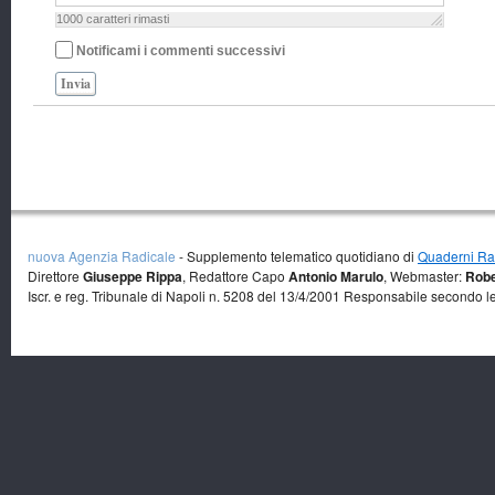
1000
caratteri rimasti
Notificami i commenti successivi
Invia
nuova Agenzia Radicale
- Supplemento telematico quotidiano di
Quaderni Rad
Direttore
Giuseppe Rippa
, Redattore Capo
Antonio Marulo
, Webmaster:
Robe
Iscr. e reg. Tribunale di Napoli n. 5208 del 13/4/2001 Responsabile secondo l