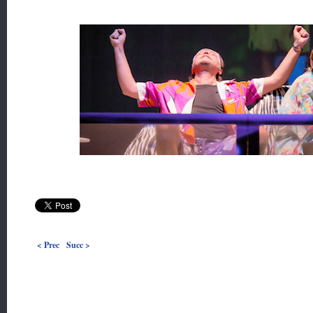
< Prec
Succ >