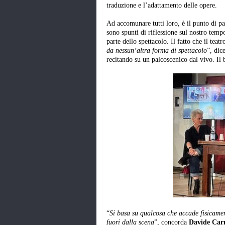
traduzione e l’adattamento delle opere.
Ad accomunare tutti loro, è il punto di pa
sono spunti di riflessione sul nostro tempo
parte dello spettacolo. Il fatto che il teatr
da nessun’altra forma di spettacolo
”, dic
recitando su un palcoscenico dal vivo. Il b
“
Si basa su qualcosa che accade fisicament
fuori dalla scena
”, concorda
Davide Car