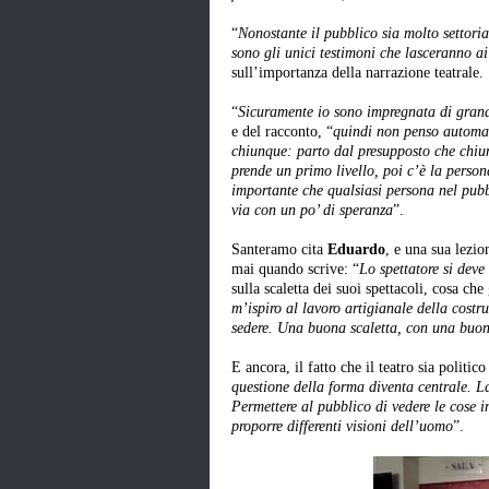
“
Nonostante il pubblico sia molto settor
sono gli unici testimoni che lasceranno a
sull’importanza della narrazione teatrale.
“
Sicuramente io sono impregnata di grand
e del racconto, “
quindi non penso automat
chiunque: parto dal presupposto che chiun
prende un primo livello, poi c’è la person
importante che qualsiasi persona nel pubb
via con un po’ di speranza
”.
Santeramo cita
Eduardo
, e una sua lezio
mai quando scrive: “
Lo spettatore si deve
sulla scaletta dei suoi spettacoli, cosa ch
m’ispiro al lavoro artigianale della costru
sedere. Una buona scaletta, con una buon
E ancora, il fatto che il teatro sia politico
questione della forma diventa centrale. La
Permettere al pubblico di vedere le cose i
proporre differenti visioni dell’uomo
”.