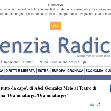
Informativa
ari al funzionamento ed utili alle finalità illustrate nella cookie policy. Se vuoi sape
o questa pagina, cliccando su un link o proseguendo la navigazione in altra manie
OK
Redazione
Contatti
Nuova Associazione Amici di QR
CA
DIRITTI E LIBERTA'
ESTERI
EUROPA
CRONACA
ECONOMIA
CU
tutto da capo’, di Abel González Melo al Teatro di
ssegna ‘Drammaturgia/Drammaturgie’