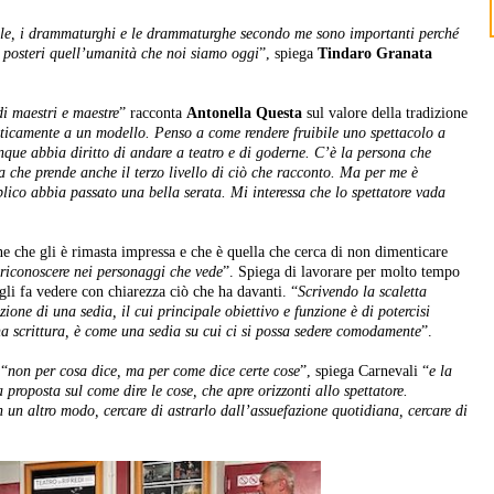
iale, i drammaturghi e le drammaturghe secondo me sono importanti perché
i posteri quell’umanità che noi siamo oggi
”, spiega
Tindaro Granata
i maestri e maestre
” racconta
Antonella Questa
sul valore della tradizione
icamente a un modello. Penso a come rendere fruibile uno spettacolo a
que abbia diritto di andare a teatro e di goderne. C’è la persona che
a che prende anche il terzo livello di ciò che racconto. Ma per me è
lico abbia passato una bella serata. Mi interessa che lo spettatore vada
ne che gli è rimasta impressa e che è quella che cerca di non dimenticare
 riconoscere nei personaggi che vede
”. Spiega di lavorare per molto tempo
e gli fa vedere con chiarezza ciò che ha davanti. “
Scrivendo la scaletta
zione di una sedia, il cui principale obiettivo e funzione è di potercisi
a scrittura, è come una sedia su cui ci si possa sedere comodamente
”.
 “
non per cosa dice, ma per come dice certe cose
”, spiega Carnevali “
e la
 proposta sul come dire le cose, che apre orizzonti allo spettatore.
n un altro modo, cercare di astrarlo dall’assuefazione quotidiana, cercare di