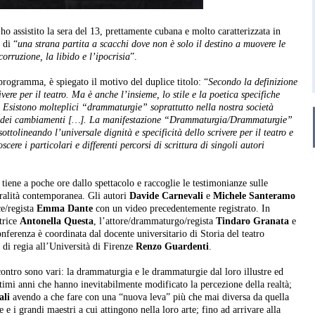
ho assistito la sera del 13, prettamente cubana e molto caratterizzata in
 di “
una strana partita a scacchi dove non è solo il destino a muovere le
orruzione, la libido e l’ipocrisia
”.
 programma, è spiegato il motivo del duplice titolo: “
Secondo la definizione
ere per il teatro. Ma è anche l’insieme, lo stile e la poetica specifiche
]
Esistono molteplici “drammaturgie” soprattutto nella nostra società
tà dei cambiamenti […]. La manifestazione “Drammaturgia/Drammaturgie”
ttolineando l’universale dignità e specificità dello scrivere per il teatro e
ere i particolari e differenti percorsi di scrittura di singoli autori
iene a poche ore dallo spettacolo e raccoglie le testimonianze sulle
ralità contemporanea. Gli autori
Davide Carnevali
e
Michele Santeramo
ce/regista
Emma Dante
con un video precedentemente registrato. In
ttrice
Antonella Questa
, l’attore/drammaturgo/regista
Tindaro Granata
e
onferenza è coordinata dal docente universitario di Storia del teatro
di regia all’Università di Firenze
Renzo Guardenti
.
ncontro sono vari: la drammaturgia e le drammaturgie dal loro illustre ed
ultimi anni che hanno inevitabilmente modificato la percezione della realtà;
ali
avendo a che fare con una “nuova leva” più che mai diversa da quella
 e i grandi maestri a cui attingono nella loro arte; fino ad arrivare alla