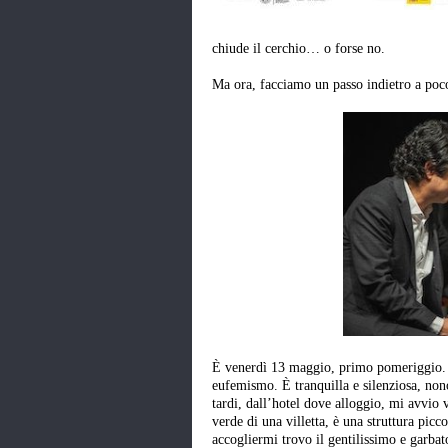
chiude il cerchio… o forse no.
Ma ora, facciamo un passo indietro a poc
È venerdì 13 maggio, primo pomeriggio. A
eufemismo. È tranquilla e silenziosa, nono
tardi, dall’hotel dove alloggio, mi avvio v
verde di una villetta, è una struttura picc
accogliermi trovo il gentilissimo e garba