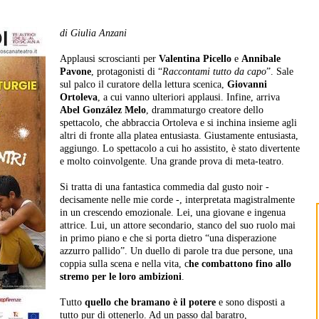
di Giulia Anzani
Applausi scroscianti per
Valentina Picello
e
Annibale
Pavone
, protagonisti di “
Raccontami tutto da capo
”. Sale
sul palco il curatore della lettura scenica,
Giovanni
Ortoleva
, a cui vanno ulteriori applausi. Infine, arriva
Abel González Melo
, drammaturgo creatore dello
spettacolo, che abbraccia Ortoleva e si inchina insieme agli
altri di fronte alla platea entusiasta. Giustamente entusiasta,
aggiungo. Lo spettacolo a cui ho assistito, è stato divertente
e molto coinvolgente. Una grande prova di meta-teatro.
Si tratta di una fantastica commedia dal gusto noir -
decisamente nelle mie corde -, interpretata magistralmente
in un crescendo emozionale. Lei, una giovane e ingenua
attrice. Lui, un attore secondario, stanco del suo ruolo mai
in primo piano e che si porta dietro “una disperazione
azzurro pallido”. Un duello di parole tra due persone, una
coppia sulla scena e nella vita, c
he combattono fino allo
stremo per le loro ambizioni
.
Tutto
quello che bramano è il potere
e sono disposti a
tutto pur di ottenerlo. Ad un passo dal baratro,