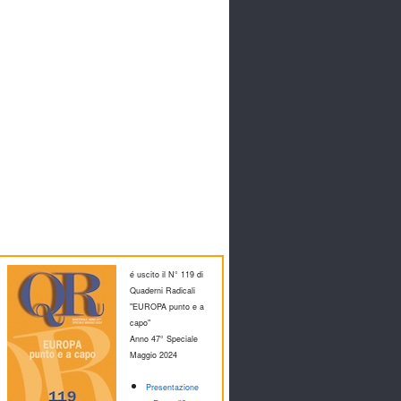
é uscito il N° 119 di
Quaderni Radicali
"EUROPA punto e a
capo"
Anno 47° Speciale
M
aggio 2024
Presentazione