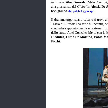
settimane:
Abel Gonzàlez Melo
. Con lui
alla giornalista del
Globalist
Alessia De 
che potete leggere qui
background
.
Il drammaturgo ispano-cubano si trova a F
Teatro di Rifredi: una serie di incontri, s
concluderà appunto quella sera stessa. Il 6
dello stesso Abel González Melo, con la l
D’Amico
,
Olmo De Martino
,
Fabio Ma
Picchi
.