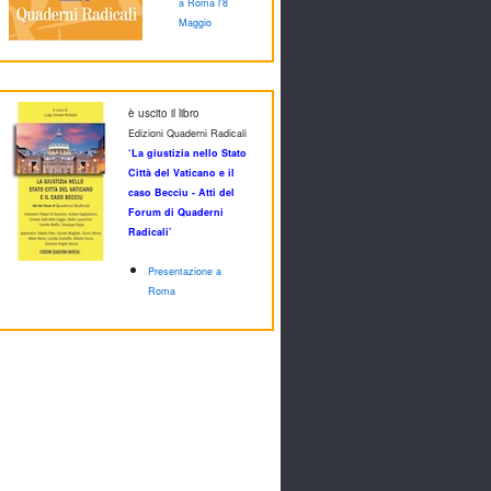
a Roma l'8
Maggio
è uscito il libro
Edizioni Quaderni Radicali
‘La giustizia nello Stato
Città del Vaticano e il
caso Becciu - Atti del
Forum di Quaderni
Radicali’
Presentazione a
Roma