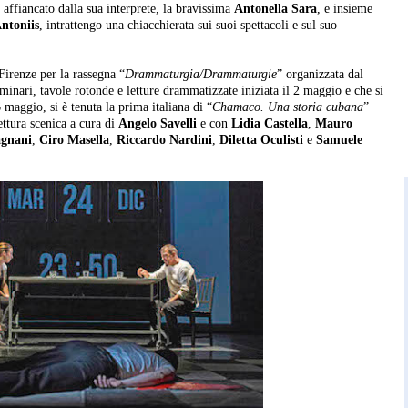
, affiancato dalla sua interprete, la bravissima
Antonella Sara
, e insieme
Antoniis
, intrattengo una chiacchierata sui suoi spettacoli e sul suo
irenze per la rassegna “
Drammaturgia/Drammaturgie
” organizzata dal
eminari, tavole rotonde e letture drammatizzate iniziata il 2 maggio e che si
 maggio, si è tenuta la prima italiana di “
Chamaco. Una storia cubana
”
ettura scenica a cura di
Angelo Savelli
e con
Lidia Castella
,
Mauro
gnani
,
Ciro Masella
,
Riccardo Nardini
,
Diletta Oculisti
e
Samuele