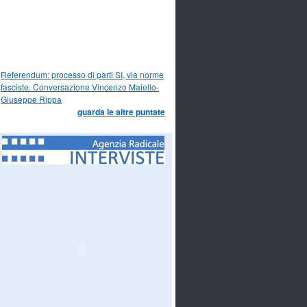
Referendum: processo di parti SI, via norme
fasciste. Conversazione Vincenzo Maiello-
Giuseppe Rippa
guarda le altre puntate