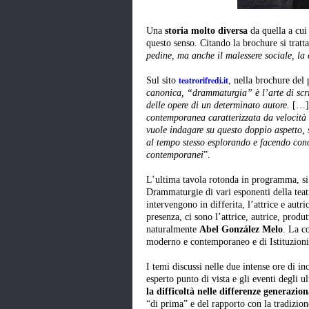
Una
storia molto diversa
da quella a cui 
questo senso. Citando la brochure si tratta
pedine, ma anche il malessere sociale, la c
teatrorifredi.it
Sul sito
, nella brochure del
canonica, “drammaturgia” è l’arte di scriv
delle opere di un determinato autore.
[…
contemporanea caratterizzata da veloci
vuole indagare su questo doppio aspetto, so
al tempo stesso esplorando e facendo conosc
contemporanei
”.
L’ultima tavola rotonda in programma, si t
Drammaturgie di vari esponenti della teat
intervengono in differita, l’attrice e autri
presenza, ci sono l’attrice, autrice, produ
naturalmente
Abel González Melo
. La c
moderno e contemporaneo e di Istituzioni 
I temi discussi nelle due intense ore di i
esperto punto di vista e gli eventi degli 
la difficoltà nelle differenze generazion
“di prima” e del rapporto con la tradizione