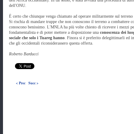
dell'Africa occidentale). In tal senso, è stata avviata una procedura di auto
dell'ONU.
È certo che chiunque venga chiamato ad operare militarmente sul terreno
Si rischia di mandare truppe che non conoscono il terreno a combattere con
conoscono benissimo. L'MNLA ha più volte chiesto di ricevere i mezzi pe
fondamentalista e di poter mettere a disposizione una
conoscenza dei luo
sociale che solo i Tuareg hanno
. Finora si è preferito delegittimarli ed
che gli occidentali riconsiderassero questa offerta.
Roberto Barducci
< Prec
Succ >