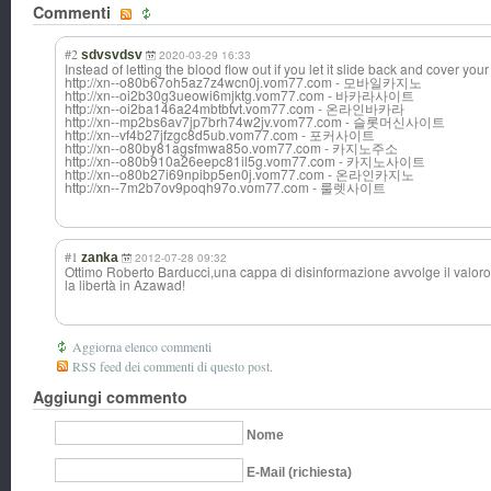
Commenti
#2
sdvsvdsv
2020-03-29 16:33
Instead of letting the blood flow out if you let it slide back and cover your
http://xn--o80b67oh5az7z4wcn0j.vom77.com - 모바일카지노
http://xn--oi2b30g3ueowi6mjktg.vom77.com - 바카라사이트
http://xn--oi2ba146a24mbtbtvt.vom77.com - 온라인바카라
http://xn--mp2bs6av7jp7brh74w2jv.vom77.com - 슬롯머신사이트
http://xn--vf4b27jfzgc8d5ub.vom77.com - 포커사이트
http://xn--o80by81agsfmwa85o.vom77.com - 카지노주소
http://xn--o80b910a26eepc81il5g.vom77.com - 카지노사이트
http://xn--o80b27i69npibp5en0j.vom77.com - 온라인카지노
http://xn--7m2b7ov9poqh97o.vom77.com - 룰렛사이트
#1
zanka
2012-07-28 09:32
Ottimo Roberto Barducci,una cappa di disinformazione avvolge il valo
la libertà in Azawad!
Aggiorna elenco commenti
RSS feed dei commenti di questo post.
Aggiungi commento
Nome
E-Mail (richiesta)