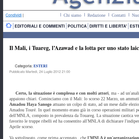
Condividi
|
Chi siamo
Redazione
Contatti
Nuo
EDITORIALI E COMMENTI
POLITICA
DIRITTI E LIBERTA'
EST
Il Mali, i Tuareg, l’Azawad e la lotta per uno stato lai
Categoria:
ESTERI
Pubblicato Martedì, 24 Luglio 2012 21:00
Certo, la situazione è complessa e con molti attori
, ma - ad un'anali
appaiono chiari. Cominciamo con il Mali: lo scorso 22 Marzo, un ammutin
Amadou Haya Sanogo
attuano un colpo di stato, ad un mese dalle elezio
Amadou Touré. In quel momento erano già in corso operazioni militari pe
dell'MNLA, composto in prevalenza da Touareg. La situazione caotica ve
favorito le truppe ribelli ed ha consentito all'MNLA di dichiarare l'indipe
Aprile scorso.
Va sottolineato, come prima accennato, che
l'MNLA è un'organizzazione