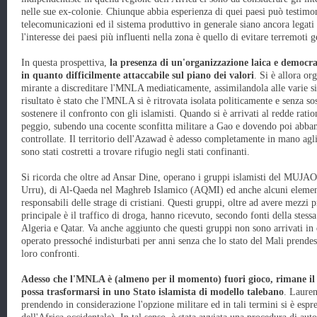
nelle sue ex-colonie. Chiunque abbia esperienza di quei paesi può testimo
telecomunicazioni ed il sistema produttivo in generale siano ancora legati
l'interesse dei paesi più influenti nella zona è quello di evitare terremoti g
In questa prospettiva,
la presenza di un'organizzazione laica e democr
in quanto difficilmente attaccabile sul piano dei valori
. Si è allora o
mirante a discreditare l'MNLA mediaticamente, assimilandola alle varie si
risultato è stato che l'MNLA si è ritrovata isolata politicamente e senza so
sostenere il confronto con gli islamisti. Quando si è arrivati al redde rat
peggio, subendo una cocente sconfitta militare a Gao e dovendo poi abban
controllate. Il territorio dell'Azawad è adesso completamente in mano ag
sono stati costretti a trovare rifugio negli stati confinanti.
Si ricorda che oltre ad Ansar Dine, operano i gruppi islamisti del MUJAO 
Urru), di Al-Qaeda nel Maghreb Islamico (AQMI) ed anche alcuni element
responsabili delle strage di cristiani. Questi gruppi, oltre ad avere mezzi
principale è il traffico di droga, hanno ricevuto, secondo fonti della stes
Algeria e Qatar. Va anche aggiunto che questi gruppi non sono arrivati in
operato pressoché indisturbati per anni senza che lo stato del Mali prende
loro confronti.
Adesso che l'MNLA è (almeno per il momento) fuori gioco, rimane il 
possa trasformarsi in uno Stato islamista di modello talebano
. Lauren
prendendo in considerazione l'opzione militare ed in tali termini si è esp