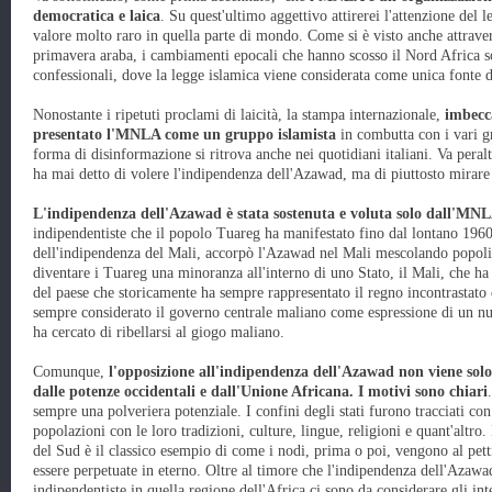
democratica e laica
. Su quest'ultimo aggettivo attirerei l'attenzione del l
valore molto raro in quella parte di mondo. Come si è visto anche attravers
primavera araba, i cambiamenti epocali che hanno scosso il Nord Africa s
confessionali, dove la legge islamica viene considerata come unica fonte di
Nonostante i ripetuti proclami di laicità, la stampa internazionale,
imbecca
presentato l'MNLA come un gruppo islamista
in combutta con i vari g
forma di disinformazione si ritrova anche nei quotidiani italiani. Va pera
ha mai detto di volere l'indipendenza dell'Azawad, ma di piuttosto mirare 
L'indipendenza dell'Azawad è stata sostenuta e voluta solo dall'MN
indipendentiste che il popolo Tuareg ha manifestato fino dal lontano 1960 
dell'indipendenza del Mali, accorpò l'Azawad nel Mali mescolando popoli d
diventare i Tuareg una minoranza all'interno di uno Stato, il Mali, che ha 
del paese che storicamente ha sempre rappresentato il regno incontrastato
sempre considerato il governo centrale maliano come espressione di un nuo
ha cercato di ribellarsi al giogo maliano.
Comunque,
l'opposizione all'indipendenza dell'Azawad non viene so
dalle potenze occidentali e dall'Unione Africana. I motivi sono chiari
sempre una polveriera potenziale. I confini degli stati furono tracciati con 
popolazioni con le loro tradizioni, culture, lingue, religioni e quant'altro
del Sud è il classico esempio di come i nodi, prima o poi, vengono al pett
essere perpetuate in eterno. Oltre al timore che l'indipendenza dell'Azawad
indipendentiste in quella regione dell'Africa ci sono da considerare gli in