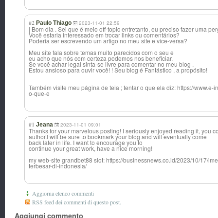
#2
Paulo Thiago
2023-11-01 22:59
| Bom dia . Sei que é meio off-topic entretanto, eu preciso fazer uma per
Você estaria interessado em trocar links ou comentários?
Poderia ser escrevendo um artigo no meu site e vice-versa?
Meu site fala sobre temas muito parecidos com o seu e
eu acho que nós com certeza podemos nos beneficiar.
Se você achar legal sinta-se livre para comentar no meu blog .
Estou ansioso para ouvir você! ! Seu blog é Fantástico , a propósito!
Também visite meu página de teia ; tentar o que ela diz: https://www.e-i
o-que-e
#1
Jeana
2023-11-01 09:01
Thanks for your marvelous posting! I seriously enjoyed reading it, you c
author.I will be sure to bookmark your blog and will eventually come
back later in life. I want to encourage you to
continue your great work, have a nice morning!
my web-site grandbet88 slot: https://businessnews.co.id/2023/10/17/i
terbesar-di-indonesia/
Aggiorna elenco commenti
RSS feed dei commenti di questo post.
Aggiungi commento