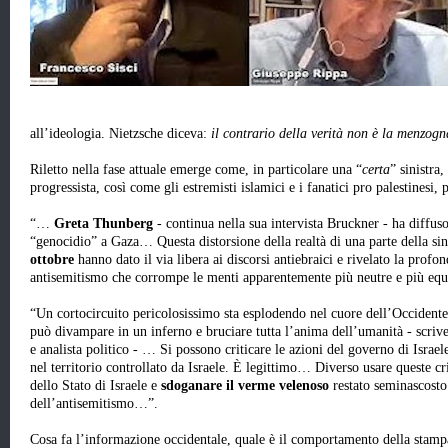
all’ideologia. Nietzsche diceva:
il contrario della verità non è la menzogn
Riletto nella fase attuale emerge come, in particolare una “
certa
” sinistra
progressista, così come gli estremisti islamici e i fanatici pro palestinesi,
“…
Greta Thunberg
- continua nella sua intervista Bruckner - ha diffu
“genocidio” a Gaza… Questa distorsione della realtà di una parte della sin
ottobre
hanno dato il via libera ai discorsi antiebraici e rivelato la profo
antisemitismo che corrompe le menti apparentemente più neutre e più equ
“Un cortocircuito pericolosissimo sta esplodendo nel cuore dell’Occident
può divampare in un inferno e bruciare tutta l’anima dell’umanità - scriv
e analista politico - … Si possono criticare le azioni del governo di Israele
nel territorio controllato da Israele. È legittimo… Diverso usare queste cr
dello Stato di Israele e
sdoganare il verme velenoso
restato seminascosto
dell’antisemitismo…”.
Cosa fa l’informazione occidentale, quale è il comportamento della stampa 