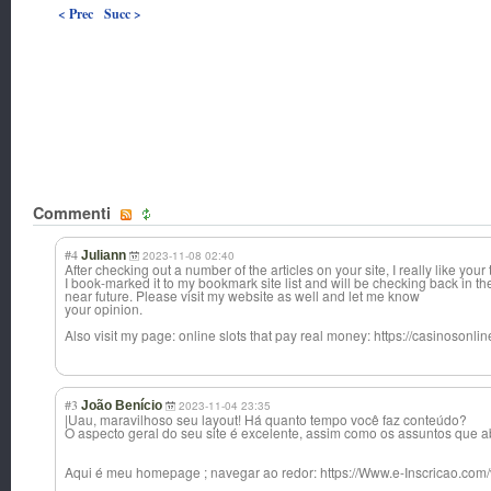
< Prec
Succ >
Commenti
#4
Juliann
2023-11-08 02:40
After checking out a number of the articles on your site, I really like your
I book-marked it to my bookmark site list and will be checking back in th
near future. Please visit my website as well and let me know
your opinion.
Also visit my page: online slots that pay real money: https://casinosonli
#3
João Benício
2023-11-04 23:35
|Uau, maravilhoso seu layout! Há quanto tempo você faz conteúdo?
O aspecto geral do seu site é excelente, assim como os assuntos que a
Aqui é meu homepage ; navegar ao redor: https://Www.e-Inscricao.com/