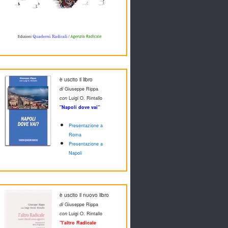
è uscito il libro
di
Giuseppe Rippa
con
Luigi O. Rintallo
"Napoli dove vai"
Presentazione a
Roma
Presentazione a
Napoli
è uscito il nuovo libro
di
Giuseppe Rippa
con
Luigi O. Rintallo
"l'altro Radicale