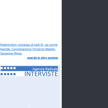
Referendum: processo di parti SI, via norme
fasciste. Conversazione Vincenzo Maiello-
Giuseppe Rippa
guarda le altre puntate