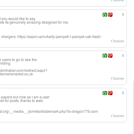
0
t you would like to say
view its genuinely amazing designed for me.
chargers: https://aspor.ua/ru/karty-pamyati-i-pamyat-usb-flash/
Citazione
0
he users to go to see the
oviding.
irisimhaber.com/redirect.aspx?
armersmarket.co.uk
Citazione
0
ws papers but now as I am a user
et for posts, thanks to web.
orist.org/__media__/js/netsoltrademark.php?d=dragon77b.com
Citazione