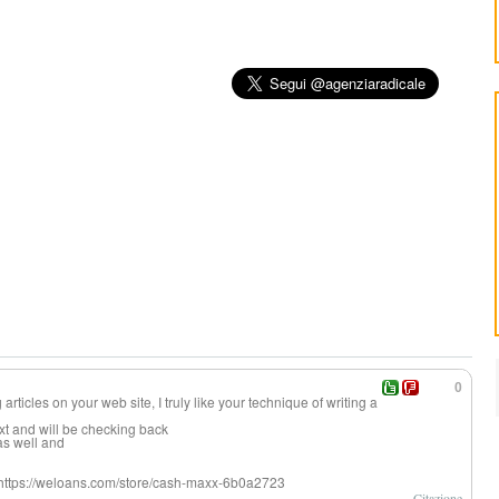
0
 articles on your web site, I truly like your technique of writing a
ixt and will be checking back
as well and
: https://weloans.com/store/cash-maxx-6b0a2723
Citazione