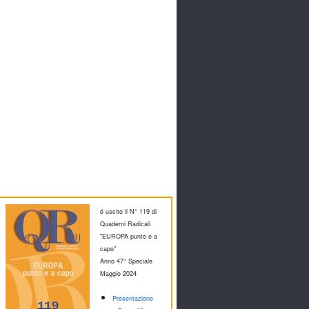
é uscito il N° 119 di
Quaderni Radicali
"EUROPA punto e a
capo"
Anno 47° Speciale
M
aggio 2024
Presentazione