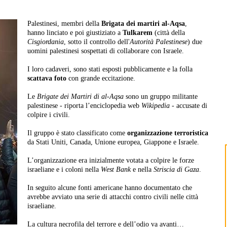
Palestinesi, membri della
Brigata dei martiri al-Aqsa
,
hanno linciato e poi giustiziato a
Tulkarem
(città della
Cisgiordania
, sotto il controllo dell'
Autorità Palestinese
) due
uomini palestinesi sospettati di collaborare con Israele.
I loro cadaveri, sono stati esposti pubblicamente e la folla
scattava foto
con grande eccitazione.
Le
Brigate dei Martiri di al-Aqsa
sono un gruppo militante
palestinese - riporta l’enciclopedia web
Wikipedia
- accusate di
colpire i civili.
Il gruppo è stato classificato come
organizzazione terroristica
da Stati Uniti, Canada, Unione europea, Giappone e Israele.
L’organizzazione era inizialmente votata a colpire le forze
israeliane e i coloni nella
West Bank
e nella
Striscia di Gaza
.
In seguito alcune fonti americane hanno documentato che
avrebbe avviato una serie di attacchi contro civili nelle città
israeliane.
La cultura necrofila del terrore e dell’odio va avanti…