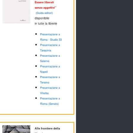
Essere liberali
senza aggettivi"
(Guida editori)
disponibile
in tutte la librerie
Presentazione a
Roma - Studio 33
Presentazione a
Tarquinia
Presentazione a
Salerno
Presentazione a
Napoli
Presentazione a
Teramo
Presentazione a
Viterbo
Presentazione a
Roma (Senato)
Alle frontiere della