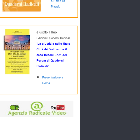
a Roma l'8
Maggio
è uscito il libro
Edizioni Quaderni Radicali
‘La giustizia nello Stato
Città del Vaticano e il
caso Becciu - Atti del
Forum di Quaderni
Radicali’
Presentazione a
Roma