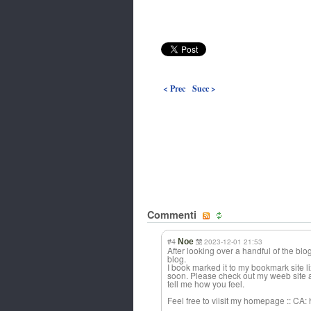
< Prec
Succ >
Commenti
#4
Noe
2023-12-01 21:53
After looking over a handful of the blog
blog.
I book marked it to my bookmark site l
soon. Please check out my weeb site 
tell me how you feel.
Feel free to viisit my homepage :: CA