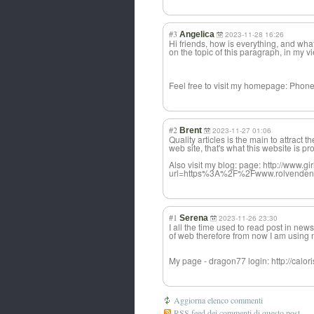
#3
Angelica
2023-11-28 16:26
Hi friends, how is everything, and wha
on the topic of this paragraph, in my 
Feel free to visit my homepage: Phone 
#2
Brent
2023-11-27 01:06
Quality articles is the main to attract t
web site, that's what this website is pr
Also visit my blog: page: http://www.g
url=https%3A%2F%2Fwww.rolvendenf
#1
Serena
2023-11-26 23:30
I all the time used to read post in ne
of web therefore from now I am using n
My page - dragon77 login: http://cal
Aggiorna elenco commenti
RSS feed dei commenti di questo post.