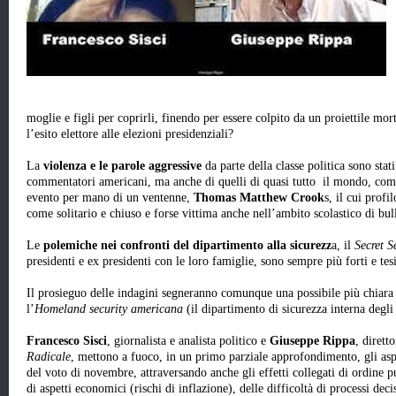
moglie e figli per coprirli, finendo per essere colpito da un proiettile mor
l’esito elettore alle elezioni presidenziali?
La
violenza e le parole aggressive
da parte della classe politica sono stati
commentatori americani, ma anche di quelli di quasi tutto il mondo, come
evento per mano di un ventenne,
Thomas Matthew Crook
s, il cui prof
come solitario e chiuso e forse vittima anche nell’ambito scolastico di bul
Le
polemiche nei confronti del dipartimento alla sicurezz
a, il
Secret S
presidenti e ex presidenti con le loro famiglie, sono sempre più forti e tes
Il prosieguo delle indagini segneranno comunque una possibile più chiara
l’
Homeland security americana
(il dipartimento di sicurezza interna degli
Francesco Sisci
, giornalista e analista politico e
Giuseppe Rippa
, dirett
Radicale
, mettono a fuoco, in un primo parziale approfondimento, gli aspe
del voto di novembre, attraversando anche gli effetti collegati di ordine p
di aspetti economici (rischi di inflazione), delle difficoltà di processi deci