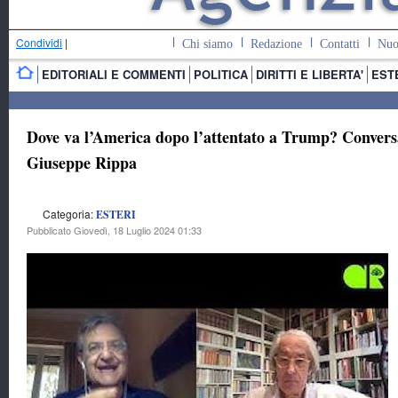
Condividi
|
Chi siamo
Redazione
Contatti
Nuo
EDITORIALI E COMMENTI
POLITICA
DIRITTI E LIBERTA'
EST
Dove va l’America dopo l’attentato a Trump? Conversa
Giuseppe Rippa
Categoria:
ESTERI
Pubblicato Giovedì, 18 Luglio 2024 01:33