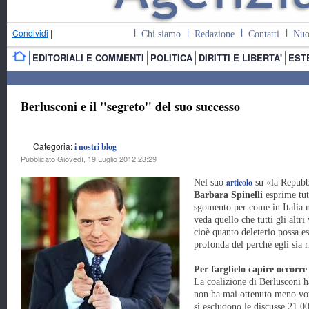
Condividi
|
Chi siamo
Redazione
Contatti
Nuo
EDITORIALI E COMMENTI
POLITICA
DIRITTI E LIBERTA'
EST
Berlusconi e il "segreto" del suo successo
Categoria:
i nostri blog
Pubblicato Giovedì, 19 Luglio 2012 23:29
articolo
Nel suo
su «la Repubb
Barbara Spinelli
esprime tut
sgomento per come in Italia 
veda quello che tutti gli altri
cioè quanto deleterio possa e
profonda del perché egli sia r
Per farglielo capire occorre 
La coalizione di Berlusconi h
non ha mai ottenuto meno voti
si escludono le discusse 21.