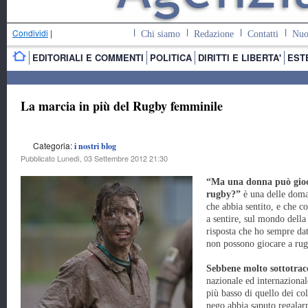
Condividi
|
Chi siamo
Redazione
Contatti
Nuo
EDITORIALI E COMMENTI
POLITICA
DIRITTI E LIBERTA'
EST
La marcia in più del Rugby femminile
Categoria:
i nostri blog
Pubblicato Lunedì, 03 Settembre 2012 21:30
“Ma una donna può gioc
rugby?”
è una delle doma
che abbia sentito, e che c
a sentire, sul mondo della 
risposta che ho sempre da
non possono giocare a rug
Sebbene molto sottotrac
nazionale ed internazional
più basso di quello dei c
nego abbia saputo regalar