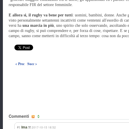
responsabile FIR del settore femminile.
E allora si, il rugby va bene per tutti
: uomini, bambini, donne. Anche g
visto personalmente settantenni incattiviti come ventenni all'esordio di c
versi ha
una marcia in più
, uno spirito che solo osservando, ascoltando
campo di rugby, si può comprendere e, per forza di cose, rispettare. E se 
campo, sanno come metterti in difficoltà al terzo tempo: cosa non da poc
< Prec
Succ >
Commenti
#1
Ima
2017-10-15 18:52