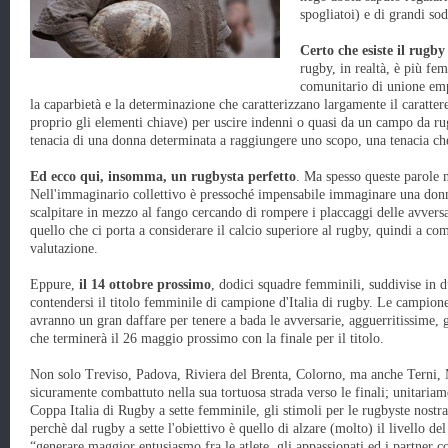
spogliatoi) e di grandi sod
Certo che esiste il rugb
rugby, in realtà, è più fem
comunitario di unione empa
la caparbietà e la determinazione che caratterizzano largamente il caratte
proprio gli elementi chiave) per uscire indenni o quasi da un campo da ru
tenacia di una donna determinata a raggiungere uno scopo, una tenacia che
Ed ecco qui, insomma, un rugbysta perfetto
. Ma spesso queste parole 
Nell'immaginario collettivo è pressoché impensabile immaginare una donn
scalpitare in mezzo al fango cercando di rompere i placcaggi delle avversa
quello che ci porta a considerare il calcio superiore al rugby, quindi a c
valutazione.
Eppure,
il 14 ottobre prossimo
, dodici squadre femminili, suddivise in 
contendersi il titolo femminile di campione d'Italia di rugby. Le campione
avranno un gran daffare per tenere a bada le avversarie, agguerritissime, gi
che terminerà il 26 maggio prossimo con la finale per il titolo.
Non solo Treviso, Padova, Riviera del Brenta, Colorno, ma anche Terni, 
sicuramente combattuto nella sua tortuosa strada verso le finali; unitariame
Coppa Italia di Rugby a sette femminile, gli stimoli per le rugbyste nostra
perchè dal rugby a sette l'obiettivo è quello di alzare (molto) il livello d
“generare maggior entusiasmo fra le atlete, gli appassionati ed i partner