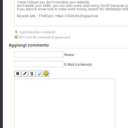
I have noticed you don't monetize your website,
don't waste your traffic, you can earn extra cash every month because yo
If you want to know how to make extra money, search for: Mrdalekjd met
My web-site :: FirstDyan: https://10Orville.blogspot.se
Aggiorna elenco commenti
RSS feed dei commenti di questo post.
Aggiungi commento
Nome
E-Mail (richiesta)