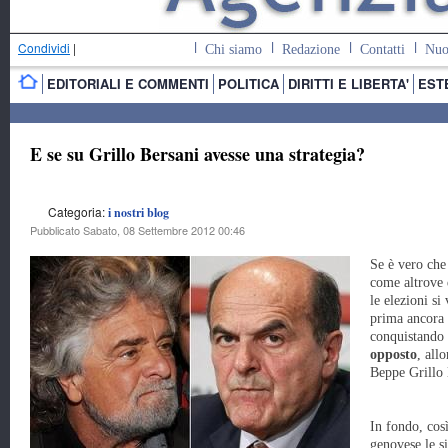
Condividi
|
Chi siamo
Redazione
Contatti
Nuo
EDITORIALI E COMMENTI
POLITICA
DIRITTI E LIBERTA'
EST
E se su Grillo Bersani avesse una strategia?
Categoria:
i nostri blog
Pubblicato Sabato, 08 Settembre 2012 00:46
Se è vero che 
come altrove 
le elezioni si
prima ancora
conquistando 
opposto
, all
Beppe Grillo 
In fondo, cos
genovese le si