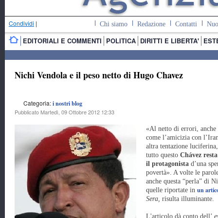
Condividi
|
Chi siamo
Redazione
Contatti
Nuo
EDITORIALI E COMMENTI
POLITICA
DIRITTI E LIBERTA'
EST
Nichi Vendola e il peso netto di Hugo Chavez
Categoria:
i nostri blog
Pubblicato Martedì, 09 Ottobre 2012 12:33
«Al netto di errori, anche 
come l’amicizia con l’Ira
altra tentazione luciferina,
tutto questo
Chávez resta 
il protagonista
d’una sper
povertà». A volte le paro
anche questa “perla” di Ni
un artic
quelle riportate in
Sera,
risulta illuminante.
L'articolo dà conto dell’
e