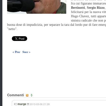
fra cui figurano immarcesc
Bertinotti
,
Sergio Rizzo
felicitarsi per la nuova vi
Hugo Chavez, tutti apparte
sinistra radicale che non 
buona dose di impudicizia, per separare la tara dal lordo pur di fare emerg
"netto".
< Prec
Succ >
Commenti
#2
marge
2013-03-06 21:28