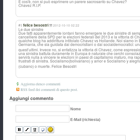
E cos'è, non si può esprimere un parere sacrosanto su Chavez?
Chavez R.I.P.
#1
felice besostri
2012-10-10 02:22
Le due sinistre
Due fatti apparentemente lontani fanno emergere le due sinistre di semp
cancelliere della SPD per le elezioni federali del 2013 e la vittoria di 
qualche blog ha addirittura intitolato Chavez vs Hollande. Noi siamo in 
Germania, che sia guidata dai democristiani o dai socialdemocrati
ci: u
quest’ultimi. Invece no, si enfatizza la vittoria di Chavez, come espressione
una sinistra battuta duramente in Europa è naturale che cerchi consolaz
servirà nulla a vincere le elezioni in paesi di capitalismo maturo, ma 
frustrati di sinistra. Socialismo(boli
variano) y amor e Socialismo y alegr
(cubano) o muerte. Felice Besostri
Aggiorna elenco commenti
RSS feed dei commenti di questo post.
Aggiungi commento
Nome
E-Mail (richiesta)