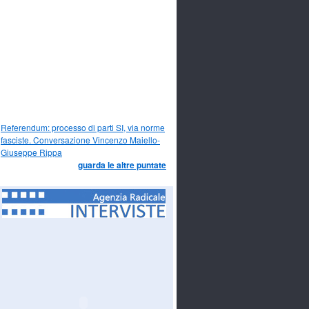
Referendum: processo di parti SI, via norme
fasciste. Conversazione Vincenzo Maiello-
Giuseppe Rippa
guarda le altre puntate