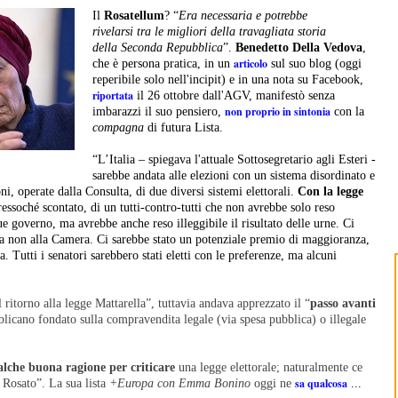
Il
Rosatellum
? “
Era necessaria e potrebbe
rivelarsi tra le migliori della travagliata storia
della Seconda Repubblica
”.
Benedetto Della Vedova
,
articolo
che è persona pratica, in un
sul suo blog (oggi
reperibile solo nell'incipit) e in una nota su Facebook,
riportata
il 26 ottobre dall'AGV, manifestò senza
non proprio in sintonia
imbarazzi il suo pensiero,
con la
compagna
di futura Lista.
“L’Italia – spiegava l'attuale Sottosegretario agli Esteri -
sarebbe andata alle elezioni con un sistema disordinato e
oni, operate dalla Consulta, di due diversi sistemi elettorali.
Con la legge
pressoché scontato, di un tutti-contro-tutti che non avrebbe solo reso
 governo, ma avrebbe anche reso illeggibile il risultato delle urne. Ci
 ma non alla Camera. Ci sarebbe stato un potenziale premio di maggioranza,
Tutti i senatori sarebbero stati eletti con le preferenze, ma alcuni
 ritorno alla legge Mattarella”, tuttavia andava apprezzato il “
passo avanti
blicano fondato sulla compravendita legale (via spesa pubblica) o illegale
lche buona ragione per criticare
una legge elettorale; naturalmente ce
sa qualcosa
 Rosato”. La sua lista
+Europa con Emma Bonino
oggi ne
...