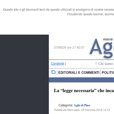
Questo sito o gli strumenti terzi da questo utilizzati si avvalgono di cookie necess
Chiudendo questo banner, scorrend
07/08/26 ore
17:40:08
Condividi
|
Chi siamo
EDITORIALI E COMMENTI
POLITI
La “legge necessaria” che inc
Categoria:
Aghi di Pino
Pubblicato Mercoledì, 03 Gennaio 2018 12:15