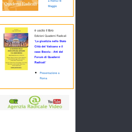
a Roma l'8
Maggio
è uscito il libro
Edizioni Quaderni Radicali
‘La giustizia nello Stato
Città del Vaticano e il
caso Becciu - Atti del
Forum di Quaderni
Radicali’
Presentazione a
Roma