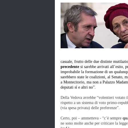
casuale, frutto delle due distinte mutilazi
precedente
si sarebbe arrivati all’esito, 
improbabile la formazione di un qualunque
sarebbero state le coalizioni, al Senato,
a Montecitorio, ma non a Palazzo Madama. 
deputati sì e altri no”.
Della Vedova avrebbe “volentieri votato il
rispetto a un sistema di voto primo-repub
(via spesa privata) delle preferenze”.
Certo, poi – ammetteva - “c’è sempre
qua
ne sono molte anche per criticare la legge