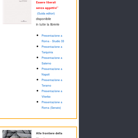
Essere liberali
senza aggettivi"
(Guida editori)
disponibile
in tutte la librerie
Presentazione a
Roma - Studio 33
Presentazione a
Tarquinia
Presentazione a
Salerno
Presentazione a
Napoli
Presentazione a
Teramo
Presentazione a
Viterbo
Presentazione a
Roma (Senato)
Alle frontiere della