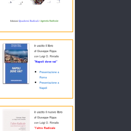
è uscito il libro
di
Giuseppe Rippa
con
Luigi O. Rintallo
"Napoli dove vai"
Presentazione a
Roma
Presentazione a
Napoli
è uscito il nuovo libro
di
Giuseppe Rippa
con
Luigi O. Rintallo
"l'altro Radicale