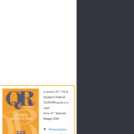
é uscito il N° 119 di
Quaderni Radicali
"EUROPA punto e a
capo"
Anno 47° Speciale
M
aggio 2024
Presentazione