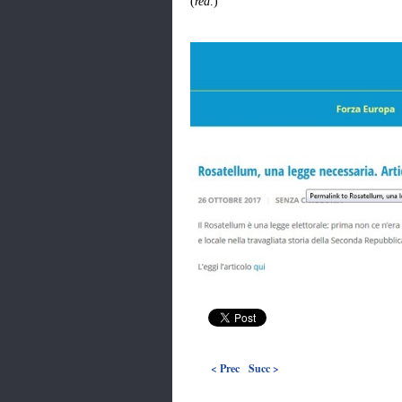
(
red
.)
< Prec
Succ >