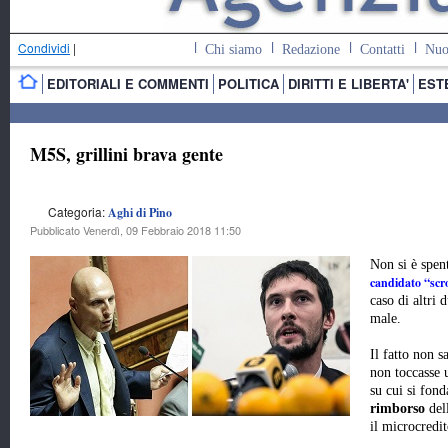
Condividi
|
Chi siamo
Redazione
Contatti
Nuo
EDITORIALI E COMMENTI
POLITICA
DIRITTI E LIBERTA'
EST
M5S, grillini brava gente
Categoria:
Aghi di Pino
Pubblicato Venerdì, 09 Febbraio 2018 11:50
Non si è spen
candidato “scr
caso di altri 
male.
Il fatto non s
non toccasse 
su cui si fond
rimborso
dell
il microcredit