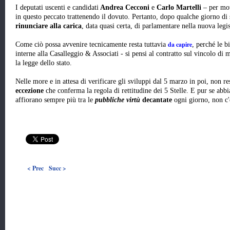
I deputati uscenti e candidati
Andrea Cecconi
e
Carlo Martelli
– per mot
in questo peccato trattenendo il dovuto. Pertanto, dopo qualche giorno di
rinunciare alla carica
, data quasi certa, di parlamentare nella nuova legis
da capire
Come ciò possa avvenire tecnicamente resta tuttavia
, perché le b
interne alla Casalleggio & Associati - si pensi al contratto sul vincolo di
la legge dello stato.
Nelle more e in attesa di verificare gli sviluppi dal 5 marzo in poi, non re
eccezione
che conferma la regola di rettitudine dei 5 Stelle. E pur se abb
affiorano sempre più tra le
pubbliche virtù
decantate
ogni giorno, non c'
< Prec
Succ >