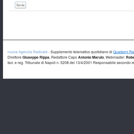
Invia
nuova Agenzia Radicale
- Supplemento telematico quotidiano di
Quaderni Rad
Direttore
Giuseppe Rippa
, Redattore Capo
Antonio Marulo
, Webmaster:
Robe
Iscr. e reg. Tribunale di Napoli n. 5208 del 13/4/2001 Responsabile secondo l