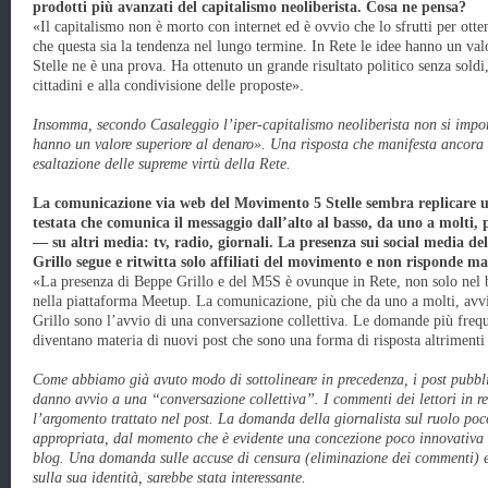
prodotti più avanzati del capitalismo neoliberista. Cosa ne pensa?
«Il capitalismo non è morto con internet ed è ovvio che lo sfrutti per ott
che questa sia la tendenza nel lungo termine. In Rete le idee hanno un va
Stelle ne è una prova. Ha ottenuto un grande risultato politico senza soldi,
cittadini e alla condivisione delle proposte».
Insomma, secondo Casaleggio l’iper-capitalismo neoliberista non si imporr
hanno un valore superiore al denaro». Una risposta che manifesta ancora u
esaltazione delle supreme virtù della Rete.
La comunicazione via web del Movimento 5 Stelle sembra replicare 
testata che comunica il messaggio dall’alto al basso, da uno a molti, 
— su altri media: tv, radio, giornali. La presenza sui social media 
Grillo segue e ritwitta solo affiliati del movimento e non risponde m
«La presenza di Beppe Grillo e del M5S è ovunque in Rete, non solo nel bl
nella piattaforma Meetup. La comunicazione, più che da uno a molti, avvie
Grillo sono l’avvio di una conversazione collettiva. Le domande più frequ
diventano materia di nuovi post che sono una forma di risposta altrimenti 
Come abbiamo già avuto modo di sottolineare in precedenza, i post pubbli
danno avvio a una “conversazione collettiva”. I commenti dei lettori in 
l’argomento trattato nel post. La domanda della giornalista sul ruolo poc
appropriata, dal momento che è evidente una concezione poco innovativa n
blog. Una domanda sulle accuse di censura (eliminazione dei commenti) e 
sulla sua identità, sarebbe stata interessante.