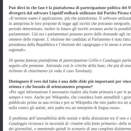
Può dirci in che fase è la piattaforma di partecipazione politica del 
divergerà dal software LiquidFeedback utilizzato dal Partito Pirata 
«Il termine esatto è applicazione, più che piattaforma. Il software utilizza
in anteprima le loro proposte di legge agli iscritti che potranno integrar
periodo determinato; inoltre in futuro gli iscritti avranno anche la possibi
parlamentari. Già ora i parlamentari possono porre delle domande agli isc
ottenere delle risposte. L’elezione dei candidati al Parlamento è stata fatt
presidenza della Repubblica e l’elezione dei capigruppo e lo stesso è avv
regionali».
Di questa famosa piattaforma di partecipazione Grillo e Casaleggio parl
seguito alle promesse. Attirando così le critiche della base, che più di un
richieste di chiarimento (si veda il caso Tavolazzi).
Distinguere il vero dal falso è una delle sfide più importanti per vinc
orienta e che bussola di orientamento propone?
«Per ogni informazione è necessario risalire alla fonte primaria e per le 
sempre è vero. Anche per Wikipedia, che considera fonti attendibili i giorn
pubblicato prima su una rivista e poi su Wikipedia che mio padre era un 
nulla contro gli autisti, mio padre era un interprete di lingua russa».
Il problema dell’attendibilità delle notizie e della distinzione tra il vero e
Casaleggio riconosce la necessità di «risalire alla fonte primaria» della n
dei giornalisti, e smentendo quindi lo scenario di una completa disinterm