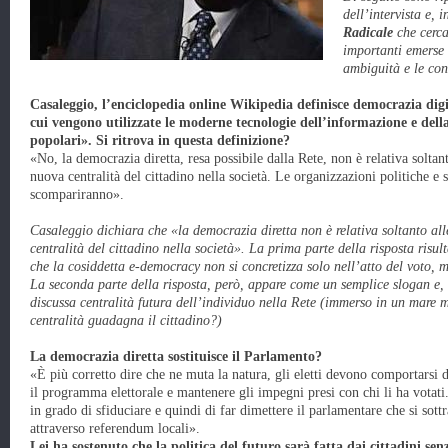
dell’intervista e, i
Radicale
che cerca
importanti emerse 
ambiguità e le con
Casaleggio, l’enciclopedia online Wikipedia definisce democrazia digi
cui vengono utilizzate le moderne tecnologie dell’informazione e dell
popolari». Si ritrova in questa definizione?
«No, la democrazia diretta, resa possibile dalla Rete, non è relativa soltan
nuova centralità del cittadino nella società. Le organizzazioni politiche e s
scompariranno».
Casaleggio dichiara che «la democrazia diretta non è relativa soltanto al
centralità del cittadino nella società». La prima parte della risposta risu
che la cosiddetta e-democracy non si concretizza solo nell’atto del voto, ma
La seconda parte della risposta, però, appare come un semplice slogan e, in
discussa centralità futura dell’individuo nella Rete (immerso in un mare 
centralità guadagna il cittadino?)
La democrazia diretta sostituisce il Parlamento?
«È più corretto dire che ne muta la natura, gli eletti devono comportarsi 
il programma elettorale e mantenere gli impegni presi con chi li ha votati
in grado di sfiduciare e quindi di far dimettere il parlamentare che si sot
attraverso referendum locali».
Lei ha sostenuto che la politica del futuro sarà fatta dai cittadini se