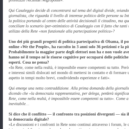
profetizzò Nicholas Negroponte».
Qui Casaleggio decide di concentrarsi sul tema del digital divide, sviand
giornalista, che riguarda il livello di interesse politico delle persone su In
la politica portando al centro delle attività decisionali il cittadino, ma 
conciliare lo scenario iper-ottimistico di Casaleggio con il fatto che tanti
utilizzo della Rete «non funzionale alla partecipazione politica»?
Uno dei più grandi progetti di politica partecipativa di Obama, il port
online «We the People», ha raccolto in 3 anni solo 36 petizioni e la p
Probabilmente la maggior parte degli elettori non ha e non vuole aver
hanno né il tempo né le risorse cognitive per occuparsi delle politich
esperti. Cosa ne pensa?
«In Rete, come nella realtà, è impossibile essere competenti su tutto. Per
e interessi simili dislocati nel mondo di mettersi in contatto e di formar
aspetto in tempi molto brevi, condividendo esperienze e fatti».
Qui emerge una netta contraddizione. Alla prima domanda della giornalist
dicendo che «la democrazia rappresentativa, per delega, perderà significa
Rete, come nella realtà, è impossibile essere competenti su tutto». Come a 
inevitabile…
Si dice che il conflitto — il confronto tra posizioni divergenti — sia 
la democrazia digitale?
«Le discussioni e i confronti in Rete sono continui attraverso i forum, le 