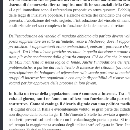
sistema di democrazia diretta implica modifiche sostanziali della Cos
«Le più immediate sono il referendum propositivo senza quorum, l’obbliga
delle leggi di iniziativa popolare, l’elezione diretta del candidato che deve
presenta, l’abolizione del voto segreto, l’introduzione del vincolo di mand
costituzionale nel suo complesso in funzione della democrazia diretta».
Dell’introduzione del vincolo di mandato abbiamo già parlato diverse vol
possa rappresentare un salto all’indietro verso il Medioevo, dove il rapporto
privatistico: i rappresentanti erano ambasciatori, emissari, portavoce che
signori. Tra l’altro alcune pratiche orientate in quella direzione e attuate
state più volte condannate dalla giustizia europea. C’è da dire che la pras
del M5S manifesta la stessa logica di fondo. Anche l’introduzione del re
problematiche, a partire dal reale livello di interesse dei cittadini (da not
partecipazione dei bolognesi al referendum sulle scuole paritarie di qualch
gruppi di interesse ben organizzati e con ampia disponibilità di risorse s
votanti per far approvare delle proposte in loro favore.
In Italia un terzo della popolazione non è connesso a Internet. Tra i
volta al giorno, tanti ne fanno un utilizzo non funzionale alla parteci
costruttivo. Come si coniuga il divario digitale con una politica medi
«Il digital divide in Italia è evidentemente voluto, se gran parte dei citta
non dispone della banda larga. Il MoVimento 5 Stelle ha ovviato a questo c
banchetti presenti sul territorio e con il volantinaggio porta a porta. Si tra
nel tempo la maggioranza assoluta degli italiani sarà collegata in Rete. In