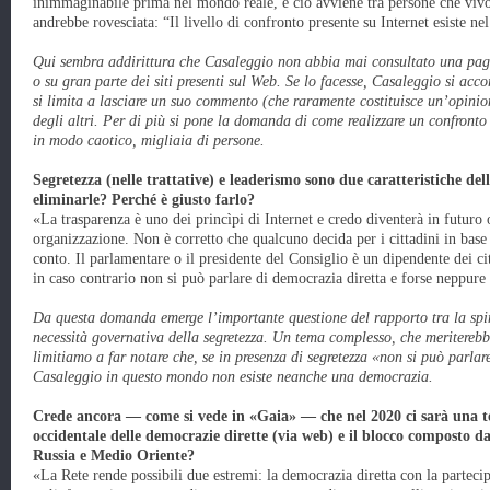
inimmaginabile prima nel mondo reale, e ciò avviene tra persone che viv
andrebbe rovesciata: “Il livello di confronto presente su Internet esiste n
Qui sembra addirittura che Casaleggio non abbia mai consultato una pagin
o su gran parte dei siti presenti sul Web. Se lo facesse, Casaleggio si acco
si limita a lasciare un suo commento (che raramente costituisce un’opinion
degli altri. Per di più si pone la domanda di come realizzare un confronto
in modo caotico, migliaia di persone.
Segretezza (nelle trattative) e leaderismo sono due caratteristiche del
eliminarle? Perché è giusto farlo?
«La trasparenza è uno dei princìpi di Internet e credo diventerà in futur
organizzazione. Non è corretto che qualcuno decida per i cittadini in base
conto. Il parlamentare o il presidente del Consiglio è un dipendente dei cit
in caso contrario non si può parlare di democrazia diretta e forse neppure
Da questa domanda emerge l’importante questione del rapporto tra la spint
necessità governativa della segretezza. Un tema complesso, che meriterebbe
limitiamo a far notare che, se in presenza di segretezza «non si può parla
Casaleggio in questo mondo non esiste neanche una democrazia.
Crede ancora — come si vede in «Gaia» — che nel 2020 ci sarà una te
occidentale delle democrazie dirette (via web) e il blocco composto da
Russia e Medio Oriente?
«La Rete rende possibili due estremi: la democrazia diretta con la partecip