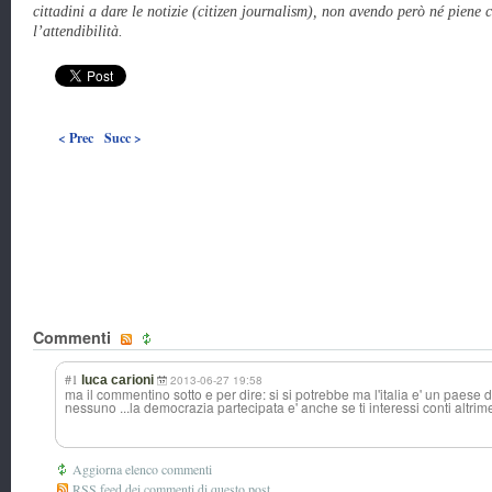
cittadini a dare le notizie (citizen journalism), non avendo però né piene
l’attendibilità.
< Prec
Succ >
Commenti
#1
luca carioni
2013-06-27 19:58
ma il commentino sotto e per dire: si si potrebbe ma l'italia e' un paese d
nessuno ...la democrazia partecipata e' anche se ti interessi conti altrimen
Aggiorna elenco commenti
RSS feed dei commenti di questo post.