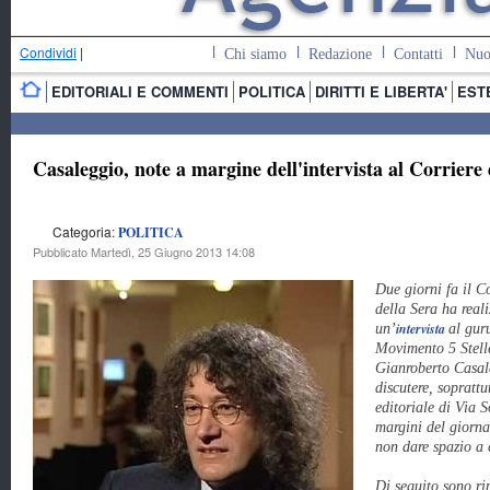
Condividi
|
Chi siamo
Redazione
Contatti
Nuo
EDITORIALI E COMMENTI
POLITICA
DIRITTI E LIBERTA'
EST
Casaleggio, note a margine dell'intervista al Corriere 
Categoria:
POLITICA
Pubblicato Martedì, 25 Giugno 2013 14:08
Due giorni fa il Co
della Sera ha reali
intervista
un’
al gur
Movimento 5 Stell
Gianroberto Casale
discutere, soprattu
editoriale di Via S
margini del giornal
non dare spazio a 
Di seguito sono ri