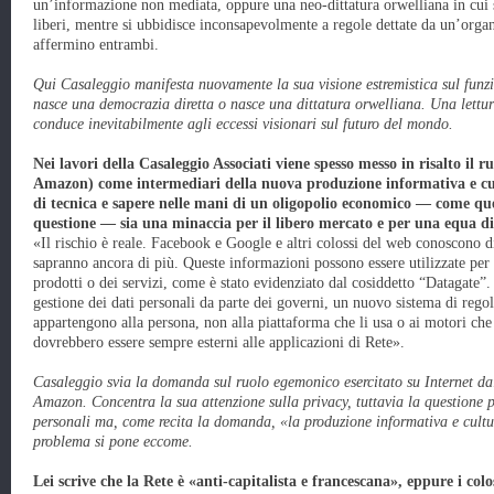
un’informazione non mediata, oppure una neo-dittatura orwelliana in cui si
liberi, mentre si ubbidisce inconsapevolmente a regole dettate da un’organ
affermino entrambi.
Qui Casaleggio manifesta nuovamente la sua visione estremistica sul funzi
nasce una democrazia diretta o nasce una dittatura orwelliana. Una lettura
conduce inevitabilmente agli eccessi visionari sul futuro del mondo.
Nei lavori della Casaleggio Associati viene spesso messo in risalto il 
Amazon) come intermediari della nuova produzione informativa e cu
di tecnica e sapere nelle mani di un oligopolio economico — come que
questione — sia una minaccia per il libero mercato e per una equa dis
«Il rischio è reale. Facebook e Google e altri colossi del web conoscono di
sapranno ancora di più. Queste informazioni possono essere utilizzate per 
prodotti o dei servizi, come è stato evidenziato dal cosiddetto “Datagate”.
gestione dei dati personali da parte dei governi, un nuovo sistema di regol
appartengono alla persona, non alla piattaforma che li usa o ai motori che l
dovrebbero essere sempre esterni alle applicazioni di Rete».
Casaleggio svia la domanda sul ruolo egemonico esercitato su Internet da
Amazon. Concentra la sua attenzione sulla privacy, tuttavia la questione p
personali ma, come recita la domanda, «la produzione informativa e cultur
problema si pone eccome.
Lei scrive che la Rete è «anti-capitalista e francescana», eppure i co