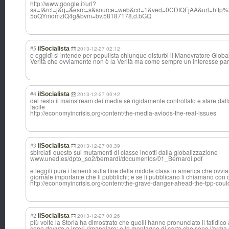
http://www.google.it/url?
sa=t&rct=j&q=&esrc=s&source=web&cd=1&ved=0CDIQFjAA&url=ht
5oQYmdmzfQ4g&bvm=bv.58187178,d.bGQ
#5
ilSocialista
2013-12-27 02:12
e oggidì si intende per populista chiunque disturbi il Manovratore Glob
Verità che ovviamente non è la Verità ma come sempre un interesse par
#4
ilSocialista
2013-12-27 00:42
del resto il mainstream dei media sè rigidamente controllato e stare dall
facile
http://economyincrisis.org/content/the-media-aviods-the-real-issues
#3
ilSocialista
2013-12-27 00:39
sbirciati questo sui mutamenti di classe indotti dalla globalizzazione
www.uned.es/dpto_so2/bernardi/documentos/01_Bernardi.pdf‎
e leggiti pure i lamenti sulla fine della middle class in america che ov
giornale importante che li pubblichi; e se li pubblicano li chiamano con 
http://economyincrisis.org/content/the-grave-danger-ahead-the-tpp-cou
#2
ilSocialista
2013-12-27 00:26
più volte la Storia ha dimostrato che quelli hanno pronunciato il fatidico
sono dovuto a interi rimangiare; e le montagne di carta che sono l'arma 