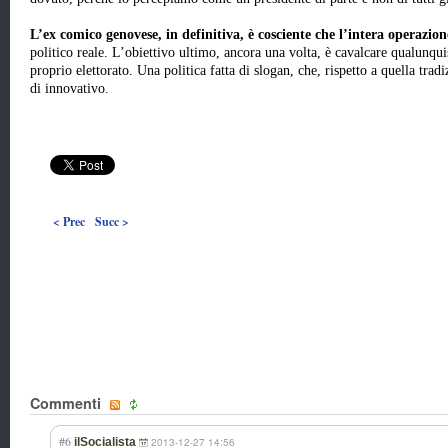
L’ex comico genovese, in definitiva, è cosciente che l’intera operazion
politico reale. L’obiettivo ultimo, ancora una volta, è cavalcare qualunqu
proprio elettorato. Una politica fatta di slogan, che, rispetto a quella trad
di innovativo.
< Prec
Succ >
Commenti
#6
ilSocialista
2013-12-27 14:56