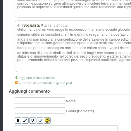
così come possono sorgere all'improvviso e incutere terrore a interi con
possono all'improvviso dimostrarsi quello che sono realmente: una tigre 
#1
ilSocialista
2013-12-27 00:24
Grillo manca di un vero progetto economico-finan
ziario-sociale globale
comprensibile se consideri che il trnetennnio reaganiano ha operato una
andata di pari passo alla concentrazione delle aziende in campo editori
e liquefazione sociale-generaz
ionale operata dalla strutturazione produt
hanno un progetto ideologico-soci
ale molto chiaro sono invece i ristretti
definire con disprezzo strati sociali piuttosto larghi che hanno subito 
status e di impoverimento nel corso del secolo suddetto; e starei atttendo 
produttivamente
-deboli straccioni pezzenti impotenti analfabeti flagellant
Aggiorna elenco commenti
RSS feed dei commenti di questo post.
Aggiungi commento
Nome
E-Mail (richiesta)