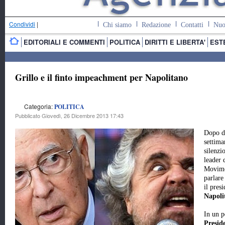
Condividi
|
Chi siamo
Redazione
Contatti
Nuo
EDITORIALI E COMMENTI
POLITICA
DIRITTI E LIBERTA'
EST
Grillo e il finto impeachment per Napolitano
Categoria:
POLITICA
Pubblicato Giovedì, 26 Dicembre 2013 17:43
Dopo d
settima
silenzio
leader 
Movime
parlare
il pres
Napoli
In un p
Presid