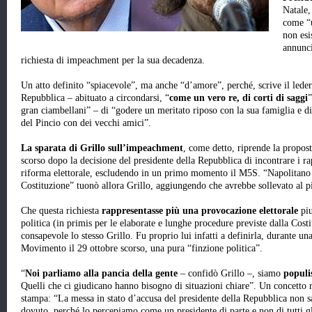
Natale,
come “u
non esi
annunci
richiesta di impeachment per la sua decadenza.
Un atto definito “spiacevole”, ma anche “d’amore”, perché, scrive il leder
Repubblica – abituato a circondarsi, “
come un vero re, di corti di saggi
”
gran ciambellani” – di “godere un meritato riposo con la sua famiglia e di
del Pincio con dei vecchi amici”.
La sparata di Grillo sull’impeachment
, come detto, riprende la propos
scorso dopo la decisione del presidente della Repubblica di incontrare i ra
riforma elettorale, escludendo in un primo momento il M5S. “Napolitano è
Costituzione” tuonò allora Grillo, aggiungendo che avrebbe sollevato al p
Che questa richiesta
rappresentasse più una provocazione elettorale
piu
politica (in primis per le elaborate e lunghe procedure previste dalla Cost
consapevole lo stesso Grillo. Fu proprio lui infatti a definirla, durante un
Movimento il 29 ottobre scorso, una pura “finzione politica”.
“
Noi parliamo alla pancia della gente
– confidò Grillo –, siamo
populi
Quelli che ci giudicano hanno bisogno di situazioni chiare”. Un concetto 
stampa: “La messa in stato d’accusa del presidente della Repubblica non sa
dovuto, perché lo percepiamo come un presidente di parte e non di tutti gli