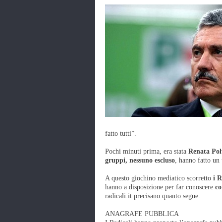
fatto tutti”.
Pochi minuti prima, era stata
Renata Pol
gruppi, nessuno escluso
, hanno fatto un 
A questo giochino mediatico scorretto
i R
hanno a disposizione per far conoscere
co
radicali.it precisano quanto segue.
ANAGRAFE PUBBLICA