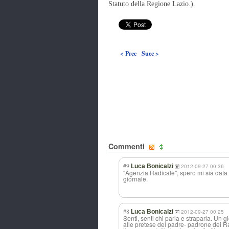
Statuto della Regione Lazio.).
< Prec
Succ >
Commenti
#9
Luca Bonicalzi
2012-09-27 00:36
"Agenzia Radicale", spero mi sia data 
giornale.
#8
Luca Bonicalzi
2012-09-27 00:25
Senti, senti chi parla e straparla. Un 
alle pretese del padre- padrone dei R