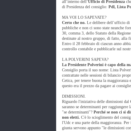
all’interno dell’
Ufficio di Presidenza
che
di Presidenza del consiglio:
Pdl, Lista P
MA VOI LO SAPEVATE?
Certo che no.
Le delibere dell’ufficio di
pubbliche e non ci sono state neanche forni
30, comma 3, dello Statuto della Regione
destinate al nostro gruppo, di fatto, alla 
Entro il 28 febbraio di ciascun anno abbi
controllo contabile e pubblicarle sul nostr
LA POLVERINI SAPEVA?
La Presidente Polverini è capo della m
Consiglio porta il suo nome: Lista Polveri
contrattate nelle sessioni di bilancio prop
Cetica, per tenere buona la maggioranza e 
questo era il prezzo da pagare ai consigli
DIMISSIONI.
Riguardo l'iniziativa delle dimissioni dal
saranno se determinanti per raggiungere 
"se determinanti"?
Perché se non ci si d
non eletti.
C'è lo scioglimento del consigl
l'Udc e una parte della maggioranza. Per f
giunta servono appunto "le dimissioni co