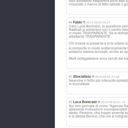
Non altrettanto trasparenti sono stat
inciuciato o hanno di fatto salvato il 
#4
Fabio
2012-09-25 08:37
Caro Luca Bonicalzi, la questione polit
Radicali si schierano con il centro-de
in modo TRASPARENTE. Se si dichiaran
altrettanto TRASPARENTE.
Chi invece si presenta e si fa votare c
si comporta in modo sostanzialmente tr
possono essere accusati, anche se spes
Molti voltagabbana sono venuti dai ba
#3
ilSocialista
2012-09-25 01:28
Neanche il Grillo più inferocito potre
in buonafede
#2
Luca Bonicalzi
2012-09-25 01:19
Sul loro giornale di nome "Agenzia Rad
attraverso motivazioni incomprensibili 
stessi. Persone, che troppo sovente han
e la stessa Bonino, che ora si indignan