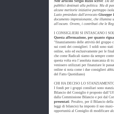
Nell’articolo Sergio Rizzo scrive
:
Da des
pubblici destinati alla politica. Ma di pas
alcune meritorie iniziative purtroppo isol
Lazio presieduto dall'avvocato
Giuseppe R
documento impressionante, che illumina un
all'oscuro. Ovvero, i contributi che le Re
I CONSIGLIERI SI INTASCANO I SO
Questa affermazione, per quanto rigua
“finanziamento delle attività del gruppo co
sui conti dei consiglieri. I soldi sono sta
online, solo ed esclusivamente per le final
che come Radicali siamo da sempre contro
questa volta era l’assoluta mancanza di tr
venissero utilizzati per finanziare le pass
online si nota come i due consiglieri abbia
del Fatto Quotidiano)
CHI HA DECISO LO STANZIAMENTO
I fondi per i gruppi consiliari sono stanzi
Bilancio del Consiglio è proposto dall’Uf
dalla Commissione Bilancio e poi dal Con
presentati
. Peraltro, per il Bilancio dell
leggi di bilancio) ha imposto il suo maxi
opportunità al Consiglio di modificare alc