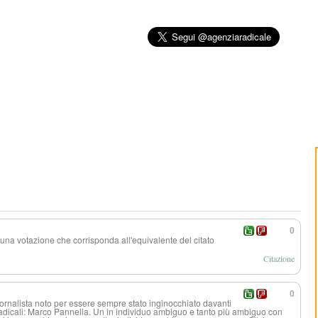
0
una votazione che corrisponda all'equivalente del citato
Citazione
0
giornalista noto per essere sempre stato inginocchiato davanti
adicali: Marco Pannella. Un in individuo ambiguo e tanto più ambiguo con