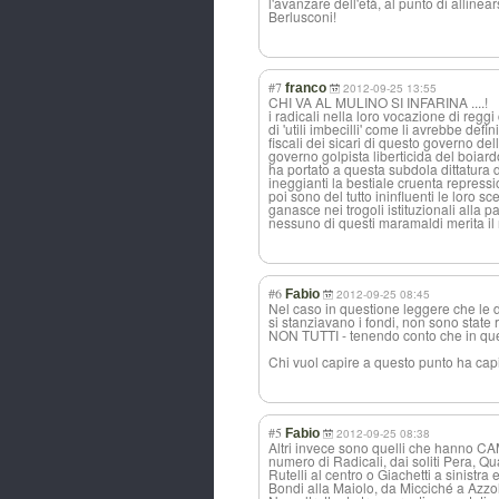
l'avanzare dell'età, al punto di alline
Berlusconi!
#7
franco
2012-09-25 13:55
CHI VA AL MULINO SI INFARINA ....!
i radicali nella loro vocazione di reggi
di 'utili imbecilli' come li avrebbe def
fiscali dei sicari di questo governo
governo golpista liberticida del boiardo
ha portato a questa subdola dittatura di
ineggianti la bestiale cruenta repressi
poi sono del tutto ininfluenti le loro 
ganasce nei trogoli istituzionali alla par
nessuno di questi maramaldi merita il no
#6
Fabio
2012-09-25 08:45
Nel caso in questione leggere che le d
si stanziavano i fondi, non sono state 
NON TUTTI - tenendo conto che in quel
Chi vuol capire a questo punto ha capit
#5
Fabio
2012-09-25 08:38
Altri invece sono quelli che hanno CA
numero di Radicali, dai soliti Pera, Qua
Rutelli al centro o Giachetti a sinis
Bondi alla Maiolo, da Micciché a Azzoll