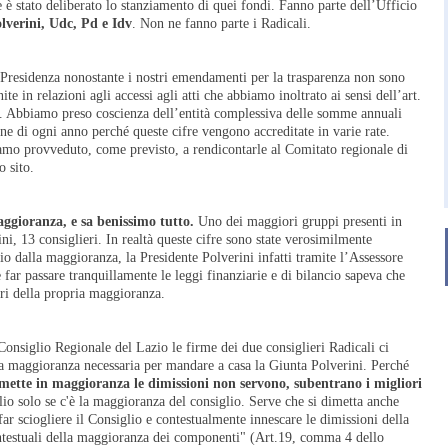
 è stato deliberato lo stanziamento di quei fondi. Fanno parte dell’Ufficio
olverini, Udc, Pd e Idv
. Non ne fanno parte i Radicali.
 Presidenza nonostante i nostri emendamenti per la trasparenza non sono
te in relazioni agli accessi agli atti che abbiamo inoltrato ai sensi dell’art.
. Abbiamo preso coscienza dell’entità complessiva delle somme annuali
fine di ogni anno perché queste cifre vengono accreditate in varie rate.
amo provveduto, come previsto, a rendicontarle al Comitato regionale di
o sito.
aggioranza, e sa benissimo tutto.
Uno dei maggiori gruppi presenti in
ni, 13 consiglieri. In realtà queste cifre sono state verosimilmente
rio dalla maggioranza, la Presidente Polverini infatti tramite l’Assessore
far passare tranquillamente le leggi finanziarie e di bilancio sapeva che
eri della propria maggioranza.
 Consiglio Regionale del Lazio le firme dei due consiglieri Radicali ci
la maggioranza necessaria per mandare a casa la Giunta Polverini. Perché
imette in maggioranza le dimissioni non servono, subentrano i migliori
io solo se c'è la maggioranza del consiglio. Serve che si dimetta anche
ar sciogliere il Consiglio e contestualmente innescare le dimissioni della
ntestuali della maggioranza dei componenti" (Art.19, comma 4 dello