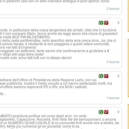
arsi in parecchi casi con un altro individuo ambiguo e puro sporco: Silvio
Citazione
0
 code, in particolare della cosca tangentara dei sinistri, oltre che in funzione
initi il loro compare Stalin, fanno anche da reggi sacco alla cricca di grassatori
 delle mafie BCE FMI BILDERBERG.
 della casta partitokratika, nello specifico della sola cosca sinix...za, che ci
 polizia fiscale: è ributtante la loro piaggeria x questi vetero comunisti,
one nei fatti d'Ungheria!
sceneggiate nel astenersi, tanto sanno che continueranno a grufolare a 8
i degli altri pigs della casta!
stro voto: sono fatti tutti con lo stesso sterco!
Citazione
0
elibere dell'Ufficio di Presidenza della Regione Lazio, con cui
rese pubbliche, mostra il livello occulto a cui hanno partecipato molti, ma
l'ufficio siedono esponenti PD e IDV, ma NON i radicali.
o...
Citazione
0
MBIATO posizione politica nel corso degli anni. Un certo
gliariello, Capezzone, Roccella, finiti nelle file dei berlusconiani, o ancora
tra ed un NUMERO QUASI UGUALE di ex-comunisti finiti anche loro a destra, da
ini. Molto più numerosi gli ex-socialisti, come si sa.