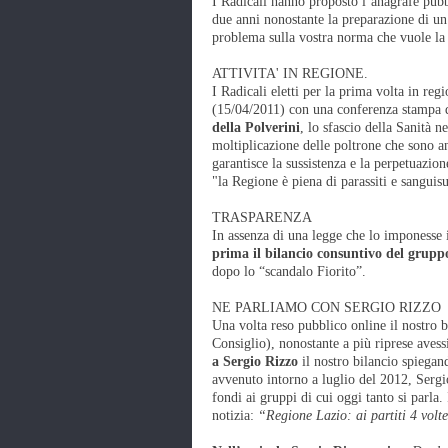
I Radicali hanno proposto l’anagrafe pubb
due anni nonostante la preparazione di un 
problema sulla vostra norma che vuole la p
ATTIVITA' IN REGIONE.
I Radicali eletti per la prima volta in re
(15/04/2011) con una conferenza stampa d
della Polverini
, lo sfascio della Sanità n
moltiplicazione delle poltrone che sono a
garantisce la sussistenza e la perpetuazio
"la Regione è piena di parassiti e sanguis
TRASPARENZA
In assenza di una legge che lo imponesse 
prima il bilancio consuntivo del grupp
dopo lo “scandalo Fiorito”.
NE PARLIAMO CON SERGIO RIZZO
Una volta reso pubblico online il nostro b
Consiglio), nonostante a più riprese aves
a Sergio Rizzo
il nostro bilancio spiegan
avvenuto intorno a luglio del 2012, Sergio
fondi ai gruppi di cui oggi tanto si parla. 
notizia:
“Regione Lazio: ai partiti 4 vol