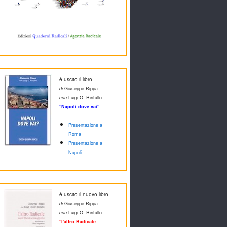
è uscito il libro
di
Giuseppe Rippa
con
Luigi O. Rintallo
"Napoli dove vai"
Presentazione a
Roma
Presentazione a
Napoli
è uscito il nuovo libro
di
Giuseppe Rippa
con
Luigi O. Rintallo
"l'altro Radicale