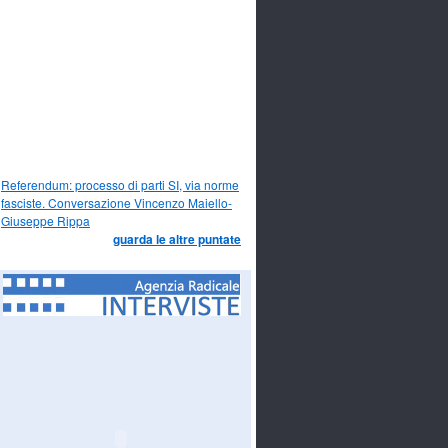
Referendum: processo di parti SI, via norme
fasciste. Conversazione Vincenzo Maiello-
Giuseppe Rippa
guarda le altre puntate