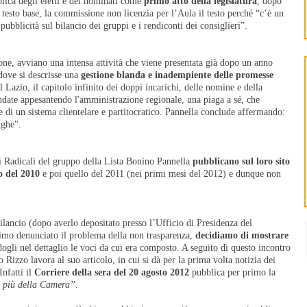
lica degli eletti e dei nominati come
primo atto della legislatura
, dopo
testo base, la commissione non licenzia per l’Aula il testo perché “c’è un
ubblicità sul bilancio dei gruppi e i rendiconti dei consiglieri”.
gione, avviano una intensa attività che viene presentata già dopo un anno
ove si descrisse una
gestione blanda e inadempiente delle promesse
el Lazio, il capitolo infinito dei doppi incarichi, delle nomine e della
ndate appesantendo l'amministrazione regionale, una piaga a sé, che
ne di un sistema clientelare e partitocratico. Pannella conclude affermando:
ughe".
i Radicali del gruppo della Lista Bonino Pannella
pubblicano sul loro sito
o del 2010
e poi quello del 2011 (nei primi mesi del 2012) e dunque non
ilancio (dopo averlo depositato presso l’Ufficio di Presidenza del
simo denunciato il problema della non trasparenza,
decidiamo di mostrare
dogli nel dettaglio le voci da cui era composto. A seguito di questo incontro
 Rizzo lavora al suo articolo, in cui si dà per la prima volta notizia dei
Infatti il
Corriere della sera del 20 agosto 2012
pubblica per primo la
te più della Camera”
.