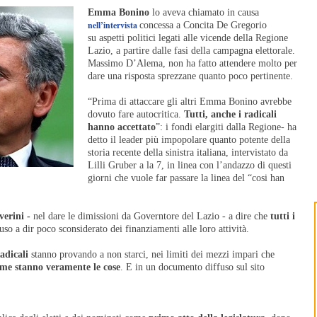
Emma Bonino
lo aveva chiamato in causa
nell’intervista
concessa a Concita De Gregorio
su aspetti politici legati alle vicende della Regione
Lazio, a partire dalle fasi della campagna elettorale.
Massimo D’Alema, non ha fatto attendere molto per
dare una risposta sprezzane quanto poco pertinente.
“Prima di attaccare gli altri Emma Bonino avrebbe
dovuto fare autocritica.
Tutti, anche i radicali
hanno accettato
”: i fondi elargiti dalla Regione- ha
detto il leader più impopolare quanto potente della
storia recente della sinistra italiana, intervistato da
Lilli Gruber a la 7, in linea con l’andazzo di questi
giorni che vuole far passare la linea del “cosi han
verini -
nel dare le dimissioni da Governtore del Lazio - a dire che
tutti i
uso a dir poco sconsiderato dei finanziamenti alle loro attività.
adicali
stanno provando a non starci, nei limiti dei mezzi impari che
me stanno veramente le cose
. E in un documento diffuso sul sito