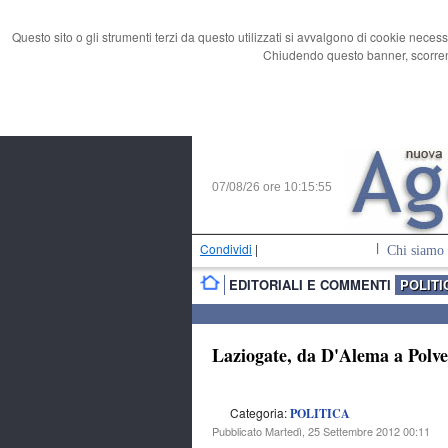
Questo sito o gli strumenti terzi da questo utilizzati si avvalgono di cookie necess
Chiudendo questo banner, scorrend
07/08/26 ore
10:15:56
Condividi
|
Chi siamo
EDITORIALI E COMMENTI
POLITI
Laziogate, da D'Alema a Polver
Categoria:
POLITICA
Pubblicato Martedì, 25 Settembre 2012 00:11