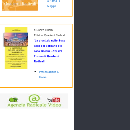
a Roma l'8
Maggio
è uscito il libro
Edizioni Quaderni Radicali
‘La giustizia nello Stato
Città del Vaticano e il
caso Becciu - Atti del
Forum di Quaderni
Radicali’
Presentazione a
Roma