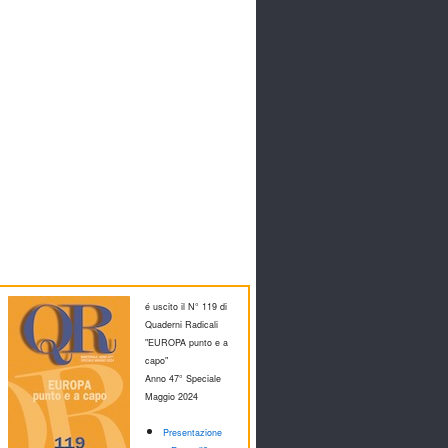
é uscito il N° 119 di
Quaderni Radicali
"EUROPA punto e a
capo"
Anno 47° Speciale
M
aggio 2024
Presentazione