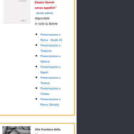
Essere liberali
senza aggettivi"
(Guida editori)
disponibile
in tutte la librerie
Presentazione a
Roma - Studio 33
Presentazione a
Tarquinia
Presentazione a
Salerno
Presentazione a
Napoli
Presentazione a
Teramo
Presentazione a
Viterbo
Presentazione a
Roma (Senato)
Alle frontiere della