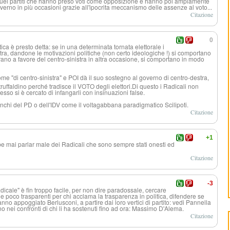
i quei partiti che hanno preso voti come opposizione e hanno poi ampiamente
governo in più occasioni grazie all'ipocrita meccanismo delle assenze al voto...
Citazione
0
ica è presto detta: se in una determinata tornata elettorale i
stra, dandone le motivazioni politiche (non certo ideologiche !) si comportano
o a favore del centro-sinistra in altra occasione, si comportano in modo
ome "di centro-sinistra
" e POI dà il suo sostegno al governo di centro-destra,
uffaldino perché tradisce il VOTO degli elettori.Di questo i Radicali non
so si è cercato di infangarli con insinuazioni false.
nchi del PD o dell'IDV come il voltagabbana paradigmatico Scilipoti.
Citazione
+1
bbe mai parlar male dei Radicali che sono sempre stati onesti ed
Citazione
-3
icale" è fin troppo facile, per non dire paradossale, cercare
e poco trasparenti per chi acclama la trasparenza in politica, difendere se
no appoggiato Berlusconi, a partire dai loro vertici di partito: vedi Pannella
o nei confronti di chi li ha sostenuti fino ad ora: Massimo D'Alema.
Citazione