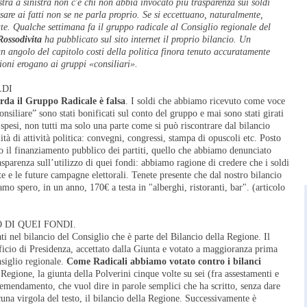
tra a sinistra non c'è chi non abbia invocato più trasparenza sui soldi
sare ai fatti non se ne parla proprio. Se si eccettuano, naturalmente,
ate. Qualche settimana fa il gruppo radicale al Consiglio regionale del
ossodivita
ha pubblicato sul sito internet il proprio bilancio. Un
 angolo del capitolo costi della politica finora tenuto accuratamente
gioni erogano ai gruppi «consiliari».
LDI
rda il Gruppo Radicale è falsa
. I soldi che abbiamo ricevuto come voce
nsiliare” sono stati bonificati sul conto del gruppo e mai sono stati girati
ti spesi, non tutti ma solo una parte come si può riscontrare dal bilancio
ità di attività politica: convegni, congressi, stampa di opuscoli etc. Posto
 il finanziamento pubblico dei partiti, quello che abbiamo denunciato
asparenza sull’utilizzo di quei fondi: abbiamo ragione di credere che i soldi
ate e le future campagne elettorali. Tenete presente che dal nostro bilancio
mo spero, in un anno, 170€ a testa in "alberghi, ristoranti, bar". (articolo
 DI QUEI FONDI.
ati nel bilancio del Consiglio che è parte del Bilancio della Regione. Il
ficio di Presidenza, accettato dalla Giunta e votato a maggioranza prima
siglio regionale.
Come Radicali abbiamo votato contro i bilanci
a Regione, la giunta della Polverini cinque volte su sei (fra assestamenti e
-emendamento, che vuol dire in parole semplici che ha scritto, senza dare
una virgola del testo, il bilancio della Regione. Successivamente è