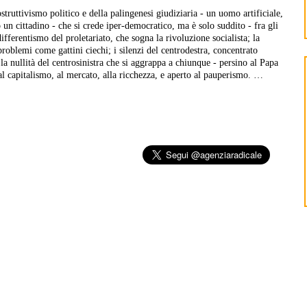
ostruttivismo politico e della palingenesi giudiziaria - un uomo artificiale,
n cittadino - che si crede iper-democratico, ma è solo suddito - fra gli
differentismo del proletariato, che sogna la rivoluzione socialista; la
problemi come gattini ciechi; i silenzi del centrodestra, concentrato
a nullità del centrosinistra che si aggrappa a chiunque - persino al Papa
 al capitalismo, al mercato, alla ricchezza, e aperto al pauperismo. …