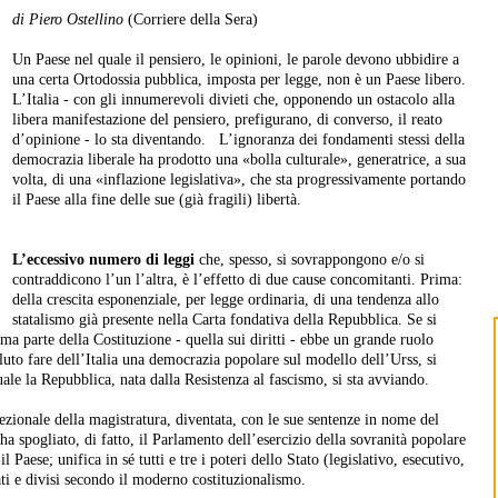
di Piero Ostellino
(Corriere della Sera)
Un Paese nel quale il pensiero, le opinioni, le parole devono ubbidire a
una certa Ortodossia pubblica, imposta per legge, non è un Paese libero.
L’Italia - con gli innumerevoli divieti che, opponendo un ostacolo alla
libera manifestazione del pensiero, prefigurano, di converso, il reato
d’opinione - lo sta diventando. L’ignoranza dei fondamenti stessi della
democrazia liberale ha prodotto una «bolla culturale», generatrice, a sua
volta, di una «inflazione legislativa», che sta progressivamente portando
il Paese alla fine delle sue (già fragili) libertà.
L’eccessivo numero di leggi
che, spesso, si sovrappongono e/o si
contraddicono l’un l’altra, è l’effetto di due cau
se concomitanti. Prima:
della crescita esponenziale, per legge ordinaria, di una tendenza allo
statalismo già presente nella Carta fondativa della Repubblica. Se si
rima parte della Costituzione - quella sui diritti - ebbe un grande ruolo
uto fare dell’Italia una democrazia popolare sul modello dell’Urss, si
uale la Repubblica, nata dalla Resistenza al fascismo, si sta avviando.
ezionale della magistratura, diventata, con le sue sentenze in nome del
a spogliato, di fatto, il Parlamento dell’esercizio della sovranità popolare
l Paese; unifica in sé tutti e tre i poteri dello Stato (legislativo, esecutivo,
ti e divisi secondo il moderno costituzionalismo.