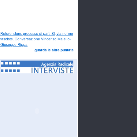
Referendum: processo di parti SI, via norme
fasciste. Conversazione Vincenzo Maiello-
Giuseppe Rippa
guarda le altre puntate