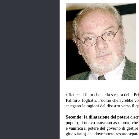
riflette sul fatto che nella stesura della P
Palmiro Togliatti, l’uomo che avrebbe vol
spiegano le ragioni del disastro verso il q
Secondo: la dilatazione del potere
discr
popolo, il nuovo «sovrano assoluto»; che h
e vanifica il potere del governo di gestire i
giudiziario) che dovrebbero restare separa