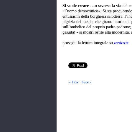
Si vuole creare - attraverso la via
del c
«l’uomo democratico». Si sta producendo u
entusiasmi della borghesia salottiera; l’in
pigrizia dei media, che girano intorno ai 
sull’ombelico del proprio padre-padrone; l
gesuita! - si mostri ostile alla modernità,
corriere.it
prosegui la lettura integrale su
< Prec
Succ >