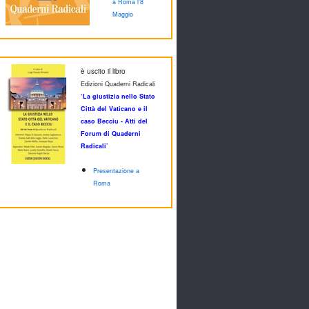
a Roma l'8
Maggio
è uscito il libro
Edizioni Quaderni Radicali
‘La giustizia nello Stato
Città del Vaticano e il
caso Becciu - Atti del
Forum di Quaderni
Radicali’
Presentazione a
Roma