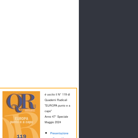
é uscito il N° 119 di
Quaderni Radicali
"EUROPA punto e a
capo"
Anno 47° Speciale
M
aggio 2024
Presentazione