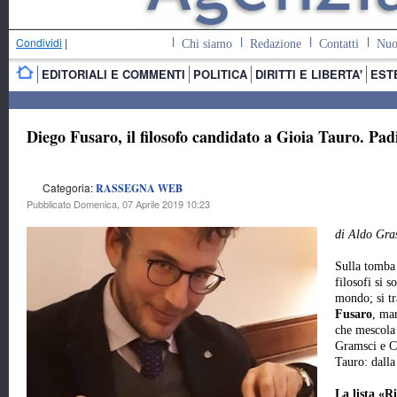
Condividi
|
Chi siamo
Redazione
Contatti
Nuo
EDITORIALI E COMMENTI
POLITICA
DIRITTI E LIBERTA'
EST
Diego Fusaro, il filosofo candidato a Gioia Tauro. Pad
Categoria:
RASSEGNA WEB
Pubblicato Domenica, 07 Aprile 2019 10:23
di Aldo Gra
Sulla tomba
filosofi si s
mondo; si tr
Fusaro
, ma
che mescola 
Gramsci e C
Tauro: dalla
La lista «R