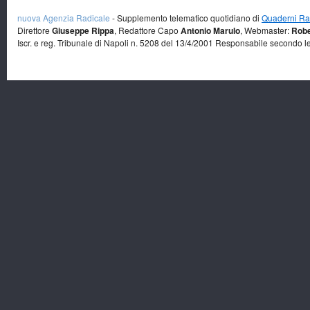
nuova Agenzia Radicale
- Supplemento telematico quotidiano di
Quaderni Rad
Direttore
Giuseppe Rippa
, Redattore Capo
Antonio Marulo
, Webmaster:
Robe
Iscr. e reg. Tribunale di Napoli n. 5208 del 13/4/2001 Responsabile secondo l