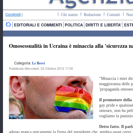
Condividi
|
Chi siamo
Redazione
Contatti
Nuo
EDITORIALI E COMMENTI
POLITICA
DIRITTI E LIBERTA'
EST
Omosessualità in Ucraina è minaccia alla 'sicurezza n
Categoria:
Le Brevi
Pubblicato Mercoledì, 03 Ottobre 2012 17:00
“Minaccia i miei diri
maggioranza delle p
'propaganda omosess
Il promotore della
gay pride e qualsias
omosex, non ha peli 
vogliamo la punizio
Detto fatto. Il pa
adesso manca unicamente la firma del presidente che, sembra quasi certo, 