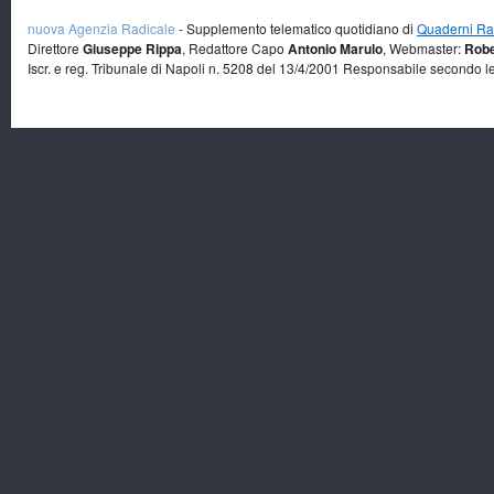
nuova Agenzia Radicale
- Supplemento telematico quotidiano di
Quaderni Rad
Direttore
Giuseppe Rippa
, Redattore Capo
Antonio Marulo
, Webmaster:
Robe
Iscr. e reg. Tribunale di Napoli n. 5208 del 13/4/2001 Responsabile secondo l