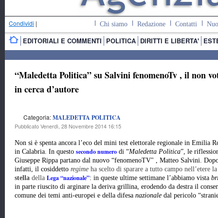
Condividi
|
Chi siamo
Redazione
Contatti
Nuo
EDITORIALI E COMMENTI
POLITICA
DIRITTI E LIBERTA'
EST
“Maledetta Politica” su Salvini fenomenoTv , il non vo
in cerca d’autore
Categoria:
MALEDETTA POLITICA
Pubblicato Venerdì, 28 Novembre 2014 16:15
Non si è spenta ancora l’eco del mini test elettorale regionale in Emilia
secondo numero
in Calabria. In questo
di “
Maledetta Politica
”, le riflessio
Giuseppe Rippa partano dal nuovo “fenomenoTV" , Matteo Salvini. Dopo
infatti, il cosiddetto
regime
ha scelto di sparare a tutto campo nell’etere l
Lega “nazionale”
stella
della
: in queste ultime settimane l’abbiamo vista
br
in parte riuscito di arginare la deriva grillina, erodendo da destra il cons
comune dei temi anti-europei e della difesa
nazionale
dal pericolo “strani