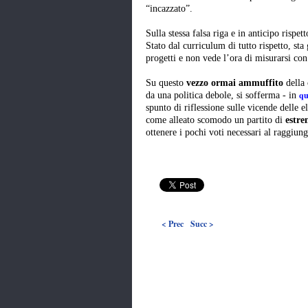
“incazzato”.
Sulla stessa falsa riga e in anticipo rispet
Stato dal curriculum di tutto rispetto, sta
progetti e non vede l’ora di misurarsi con
Su questo
vezzo ormai ammuffito
della 
qu
da una politica debole, si sofferma - in
spunto di riflessione sulle vicende delle e
come alleato scomodo un partito di
estre
ottenere i pochi voti necessari al raggiu
< Prec
Succ >