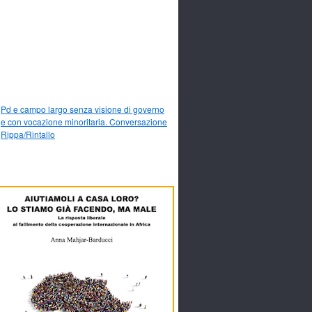
Pd e campo largo senza visione di governo
e con vocazione minoritaria. Conversazione
Rippa/Rintallo