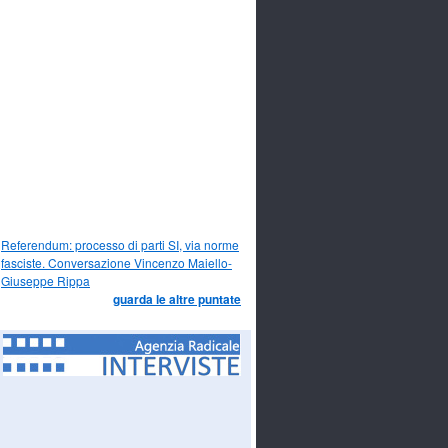
Referendum: processo di parti SI, via norme
fasciste. Conversazione Vincenzo Maiello-
Giuseppe Rippa
guarda le altre puntate