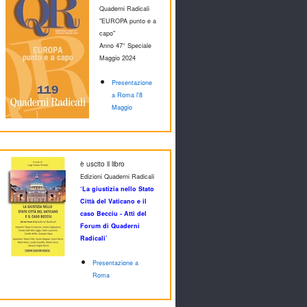
Quaderni Radicali
"EUROPA punto e a
capo"
Anno 47° Speciale
M
aggio 2024
Presentazione
a Roma l'8
Maggio
è uscito il libro
Edizioni Quaderni Radicali
‘La giustizia nello Stato
Città del Vaticano e il
caso Becciu - Atti del
Forum di Quaderni
Radicali’
Presentazione a
Roma