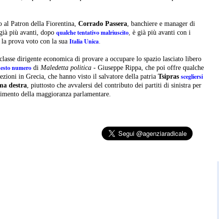
to al Patron della Fiorentina,
Corrado Passera
, banchiere e manager di
qualche tentativo
malriuscito
 già più avanti, dopo
,
è già più avanti con i
Italia Unica
 la prova voto con la sua
.
classe dirigente economica di provare a occupare lo spazio lasciato libero
esto numero
di
Maledetta politica
- Giuseppe Rippa, che poi offre qualche
scegliersi
lezioni in Grecia, che hanno visto il salvatore della patria
Tsipras
ma destra
, piuttosto che avvalersi del contributo dei partiti di sinistra per
ngimento della maggioranza parlamentare.