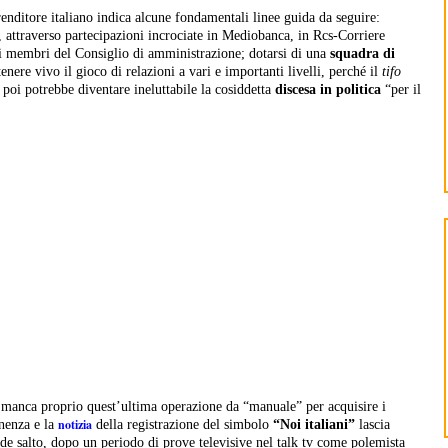
nditore italiano indica alcune fondamentali linee guida da seguire:
, attraverso partecipazioni incrociate in Mediobanca, in Rcs-Corriere
 membri del Consiglio di amministrazione; dotarsi di una
squadra di
nere vivo il gioco di relazioni a vari e importanti livelli, perché il
tifo
 poi potrebbe diventare ineluttabile la cosiddetta
discesa in politica
“per il
, manca proprio quest’ultima operazione da “manuale” per acquisire i
notizia
nenza e la
della registrazione del simbolo
“Noi italiani”
lascia
nde salto, dopo un periodo di prove televisive nel talk tv come polemista