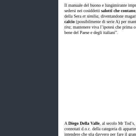
Il manuale del buono e lungimirante impre
sedersi nei cosiddetti
salotti che contano
della Sera
et similia
, diventandone magari
calcio
(possibilmente di serie A) per mante
tira
; mantenere viva l’ipotesi che prima o
bene del Paese e degli italiani”.
A
Diego Della Valle
, al secolo Mr Tod’s
connotati d.o.c. della categoria di apparte
intendere che stia davvero per fare il gra