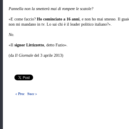
Pannella non la smetterà mai di rompere le scatole?
«E come faccio?
Ho cominciato a 16 anni
, e non ho mai smesso. Il guaio
non mi mandano in tv. Lo sai chi è il leader politico italiano?».
No.
«Il
signor Littizzetto
, detto Fazio».
(da
Il Giornale
del 3 aprile 2013)
< Prec
Succ >