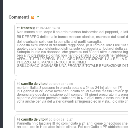
Commenti
#3
franco
2013-04-03 14:58
Non manca altro: dopo il boiardo masson-bolscevi
co dei papponi, la iatt
BILDERBERG delle mafie banco-masson-si
oniste, espresse dai sicari 
del tovarisc in solio con la complicità di partiti canaglia.
Codesta ex/fu cricca di dissolute reggi code, (v, il libro del loro Lusi "Da 
quote da prefisso telefonico, distinta solo x piaggeria x i boiardi della sat
Satrapia inutile e/o dannosa, che grava su noi sudditi oltre la corona ingl
ben altro prestigio e dignità: non hanno gettato i loro sudditi nell'abbracc
AFFA.... TUTTI I PAPPONI E LA LORO PROSTITUZIONE, LA + BELLA 
PREZZOLATI E MANUTENGOLI DI REGIME!
GRILLO FACCI SOGNARE UNA PRONTA E TOTALE EPURAZIONE DI 
#2
camillo de vito
2013-04-03 12:28
morte in italia: 3 persone in branda sedate x 24 su 24 in( altrimenti?)
in 1 gabbia di 2x3 dove avrei denunciato chi ci avesse messo i miei 2 ga
denunciare questa situazione ed il coma di 18 giorni procuratomi x erron
al partito.Abbiamo provato a suicidarci in 4 in quei mesi e nessuno c’è ri
volta anche per via del water davanti all’ingresso ed in vista…dio mio c
#1
camillo de vito
2013-04-03 12:27
Pannella nn c lasciare!!!! Ho cominciato a 24 anni come ginecologo che
nn obiettore in H ed abortista in clinica. Poi con Gatto a PE abbiamo comi