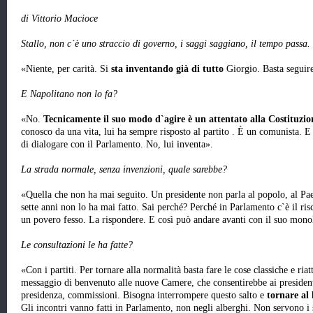
di Vittorio Macioce
Stallo, non c`è uno straccio di governo, i saggi saggiano, il tempo passa.
«Niente, per carità. Si
sta inventando già di tutto
Giorgio. Basta seguire 
E Napolitano non lo fa?
«No.
Tecnicamente il suo modo d`agire è un attentato alla Costituzio
conosco da una vita, lui ha sempre risposto al partito . È un comunista. E
di dialogare con il Parlamento. No, lui inventa».
La strada normale, senza invenzioni, quale sarebbe?
«Quella che non ha mai seguito. Un presidente non parla al popolo, al Pa
sette anni non lo ha mai fatto. Sai perché? Perché in Parlamento c`è il ri
un povero fesso. La rispondere. E così può andare avanti con il suo mon
Le consultazioni le ha fatte?
«Con i partiti. Per tornare alla normalità basta fare le cose classiche e riat
messaggio di benvenuto alle nuove Camere, che consentirebbe ai presidenti
presidenza, commissioni. Bisogna interrompere questo salto e
tornare al 
Gli incontri vanno fatti in Parlamento, non negli alberghi. Non servono i sa