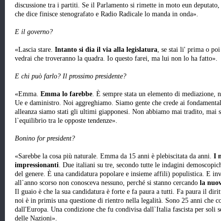
discussione tra i partiti. Se il Parlamento si rimette in moto eun deputato,
che dice finisce stenografato e Radio Radicale lo manda in onda».
E il governo?
«Lascia stare.
Intanto si dia il via alla legislatura
, se stai li' prima o p
vedrai che troveranno la quadra. Io questo farei, ma lui non lo ha fatto».
E chi può farlo? Il prossimo presidente?
«Emma.
Emma lo farebbe
. È sempre stata un elemento di mediazione, 
Ue e daministro. Noi aggreghiamo. Siamo gente che crede ai fondamentali
alleanza siamo stati gli ultimi giapponesi. Non abbiamo mai tradito, mai 
l`equilibrio tra le opposte tendenze».
Bonino for president?
«Sarebbe la cosa più naturale. Emma da 15 anni è plebiscitata da anni.
I n
impressionanti
. Due italiani su tre, secondo tutte le indagini demoscopic
del genere. È una candidatura popolare e insieme affili) populistica. E i
all`anno scorso non conosceva nessuno, perché si stanno cercando
la nuo
Il guaio è che la sua candidatura è forte e fa paura a tutti. Fa paura il dir
noi è in primis una questione di rientro nella legalità. Sono 25 anni che c
dall'Europa. Una condizione che fu condivisa dall`Italia fascista per soli se
delle Nazioni».