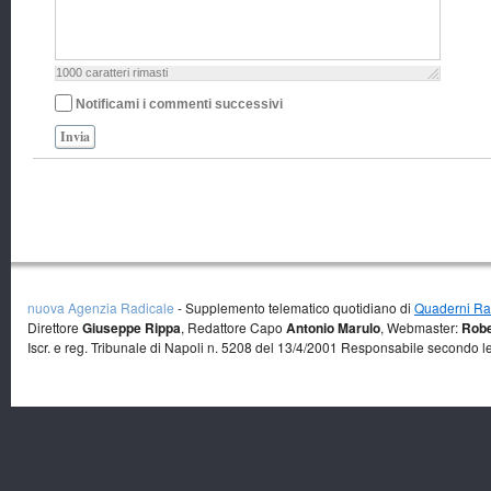
1000
caratteri rimasti
Notificami i commenti successivi
Invia
nuova Agenzia Radicale
- Supplemento telematico quotidiano di
Quaderni Rad
Direttore
Giuseppe Rippa
, Redattore Capo
Antonio Marulo
, Webmaster:
Robe
Iscr. e reg. Tribunale di Napoli n. 5208 del 13/4/2001 Responsabile secondo l